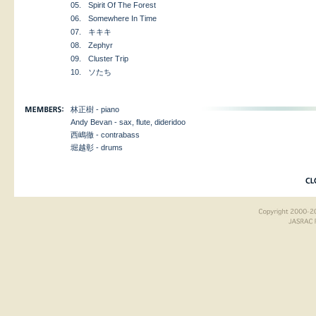
05.
Spirit Of The Forest
06.
Somewhere In Time
07.
キキキ
08.
Zephyr
09.
Cluster Trip
10.
ソたち
林正樹 - piano
Andy Bevan - sax, flute, dideridoo
西嶋徹 - contrabass
堀越彰 - drums