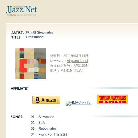
林正樹 Stewmahn
Crossmodal
発売日：
2011年03月14日
レーベル：
Airplane Label
カタログ番号：
APX1006
価格：
￥2,619（税込）
01.
Stewmahn
02.
れろ
03.
Robotmahn
04.
Flight For The 21st