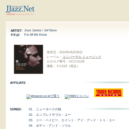
Jose James / Jef Neve
For All We Know
発売日：
2010年05月05日
レーベル：
ユニバーサル ミュージック
カタログ番号：
UCCV1128
価格：
￥2,619（税込）
01.
ニューヨークの秋
02.
エンブレイサブル・ユー
03.
ジー・ベイビー、エイント・アイ・グッド・トゥ・ユー
04.
ボディ・アンド・ソウル