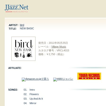
bird
NEW BASIC
発売日：
2011年05月25日
レーベル：
Village Music
カタログ番号：
VRCL4015
価格：
￥2,750（税込）
01.
Intro
02.
Flowers
03.
Up And At It
04.
Mirror