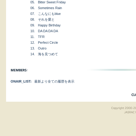
05.
Bitter Sweet Friday
06.
Sometimes Rain
07.
こんなにもblue
08.
それを愛と
09.
Happy Birthday
10.
DA DA DA DA
11.
TFR
12.
Perfect Circle
13.
Outro
14.
海を見つめて
ONAIR_LIST:
最新より全ての履歴を表示