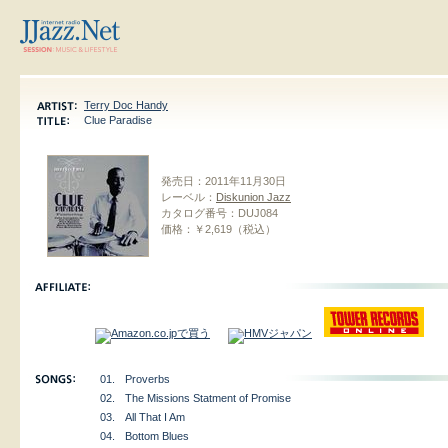
Terry Doc Handy
Clue Paradise
発売日：
2011年11月30日
レーベル：
Diskunion Jazz
カタログ番号：
DUJ084
価格：
￥2,619（税込）
01.
Proverbs
02.
The Missions Statment of Promise
03.
All That I Am
04.
Bottom Blues