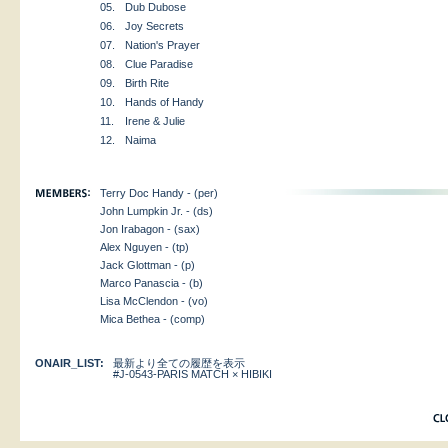
05.
Dub Dubose
06.
Joy Secrets
07.
Nation's Prayer
08.
Clue Paradise
09.
Birth Rite
10.
Hands of Handy
11.
Irene & Julie
12.
Naima
Terry Doc Handy - (per)
John Lumpkin Jr. - (ds)
Jon Irabagon - (sax)
Alex Nguyen - (tp)
Jack Glottman - (p)
Marco Panascia - (b)
Lisa McClendon - (vo)
Mica Bethea - (comp)
ONAIR_LIST:
最新より全ての履歴を表示
#J-0543-PARIS MATCH × HIBIKI