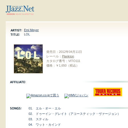
Emi Meyer
LOL
発売日：
2012年04月11日
レーベル：
Plankton
カタログ番号：
VITO111
価格：
￥1,650（税込）
01.
エル・オー・エル
02.
ドゥーイン・グレイト（アコースティック・ヴァージョン）
03.
スティル
04.
ワット・カインド