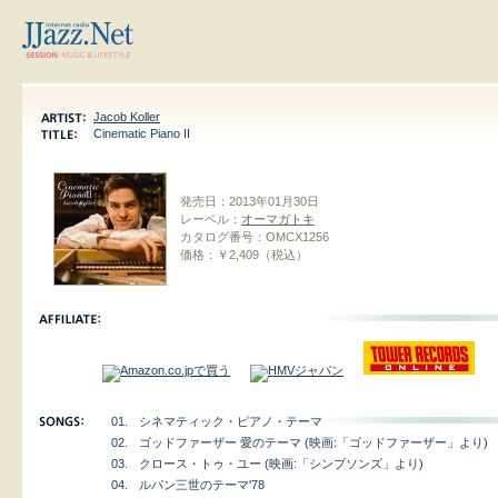
Jacob Koller
Cinematic Piano II
発売日：
2013年01月30日
レーベル：
オーマガトキ
カタログ番号：
OMCX1256
価格：
￥2,409（税込）
01.
シネマティック・ピアノ・テーマ
02.
ゴッドファーザー 愛のテーマ (映画:「ゴッドファーザー」より)
03.
クロース・トゥ・ユー (映画:「シンプソンズ」より)
04.
ルパン三世のテーマ'78