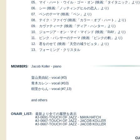
05.
マイ・ハート・ウイル・ゴー・オン (映画:「タイタニック」より)
06.
シー (映画:「ノッティングヒルの恋人」より)
07.
ベンのテーマ (映画:「ベン」より)
08.
テイク・ファイヴ (映画:「カラー・オブ・ハート」より)
09.
カヴァティーナ (映画:「ディア・ハンター」より)
10.
ジョージア・オン・マイ・マインド (映画:「RAY」より)
11.
ピンク・パンサーのテーマ (映画:「ピンクの豹」より)
12.
君をのせて (映画:「天空の城ラピュタ」より)
13.
フォーミング・クリスタル
Jacob Koller - piano
畠山美由紀 - vocal (#3)
青木カレン - vocal (#10)
樹里からん - vocal (#7,13)
and others
ONAIR_LIST:
最新より全ての履歴を表示
#J-0691-TOUCH OF JAZZ - MAYA HATCH
#J-0667-TOUCH OF JAZZ - JACOB KOLLER
#J-0667-TOUCH OF JAZZ - JACOB KOLLER