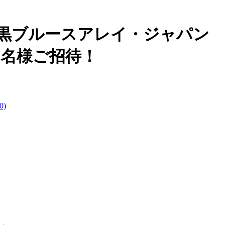
ol.6＠目黒ブルースアレイ・ジャパン
組2名様ご招待！
)