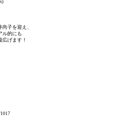
)
）
井尚子を迎え、
アル的にも
広げます！
/1017