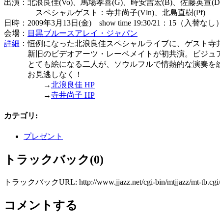
出演：北浪良佳(Vo)、馬場孝喜(G)、時安吉宏(B)、佐藤英宣(Ds
スペシャルゲスト：寺井尚子(Vln)、北島直樹(Pf)
日時：2009年3月13日(金) show time 19:30/21：15（入替なし
会場：
目黒ブルースアレイ・ジャパン
詳細
：恒例になった北浪良佳スペシャルライブに、ゲスト寺
新旧のビデオアーツ・レーベメイトが初共演。ビジュ
とても絵になる二人が、ソウルフルで情熱的な演奏を繰
お見逃しなく！
→
北浪良佳 HP
→
寺井尚子 HP
カテゴリ
:
プレゼント
トラックバック(0)
トラックバックURL: http://www.jjazz.net/cgi-bin/mtjjazz/mt-tb.cgi
コメントする