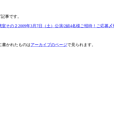
ログ記事です。
ta＠試聴室その２2009年3月7日（土）公演/2組4名様ご招待！ご応募〆切
に書かれたものは
アーカイブのページ
で見られます。