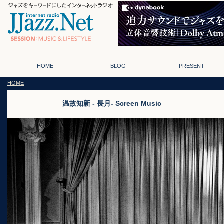
HOME
BLOG
PRESENT
HOME
温故知新 - 長月- Screen Music