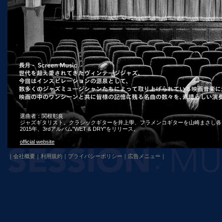
選曲者：関根彰良
ジャズギタリスト。クラシックギターを井上學、フラメンコギターを山崎まさし各
2015年、3rdアルバム"WET & DRY"をリリース。
official website
｜
会社概要
｜
利用規約
｜
プライバシーポリシー
｜
広告メニュー
｜