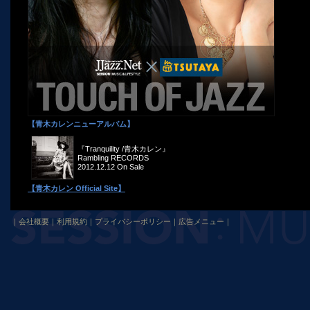
【青木カレンニューアルバム】
『Tranquility /青木カレン』
Rambling RECORDS
2012.12.12 On Sale
【青木カレン Official Site】
｜
会社概要
｜
利用規約
｜
プライバシーポリシー
｜
広告メニュー
｜