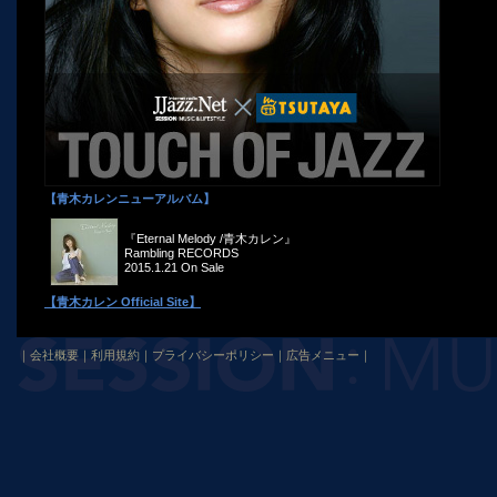
【青木カレンニューアルバム】
『Eternal Melody /青木カレン』
Rambling RECORDS
2015.1.21 On Sale
【青木カレン Official Site】
｜
会社概要
｜
利用規約
｜
プライバシーポリシー
｜
広告メニュー
｜