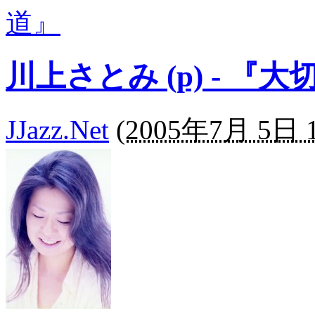
道』
川上さとみ (p) - 『
JJazz.Net
(
2005年7月 5日 1