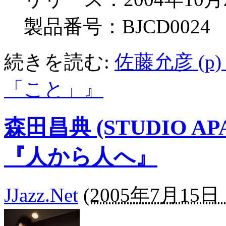
製品番号：BJCD0024
続きを読む:
佐藤允彦 (p
「こと」』
森田昌典 (STUDIO APAR
『人から人へ』
JJazz.Net
(
2005年7月15日 1