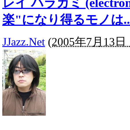
レイ ハラカミ (electron
楽"になり得るモノは..
JJazz.Net
(
2005年7月13日 1