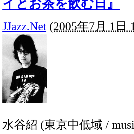
イとお茶を飲む日』
JJazz.Net
(
2005年7月 1日 1
水谷紹 (東京中低域 / music