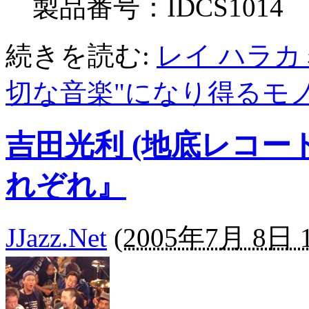
製品番号：IDCS1014
続きを読む:
レイ ハラカミ (e
切な音楽"になり得るモノは
吉田光利 (地底レコード
れぞれ』
JJazz.Net
(
2005年7月 8日 1