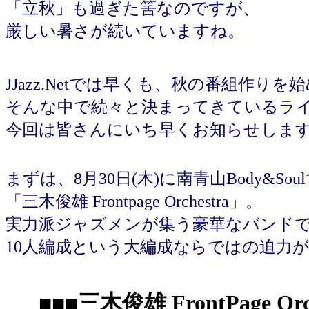
「立秋」も過ぎた筈なのですが、
厳しい暑さが続いていますね。
JJazz.Netでは早くも、秋の番組作り
そんな中で続々と決まってきているラ
今回は皆さんにいち早くお知らせしま
まずは、8月30日(木)に南青山Body&So
「三木俊雄 Frontpage Orchestra」。
実力派ジャズメンが集う豪華なバンド
10人編成という大編成ならではの迫力
■■■
三木俊雄 FrontPage Orc