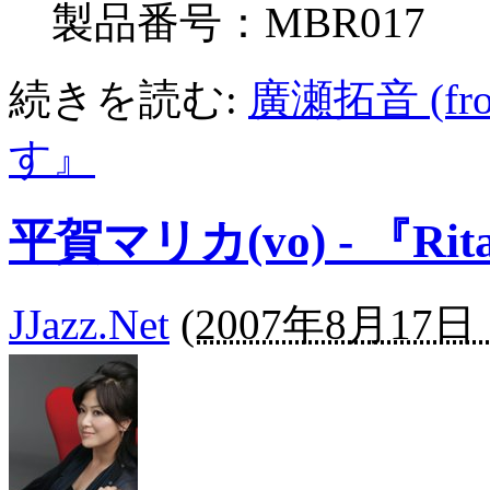
製品番号：MBR017
続きを読む:
廣瀬拓音 (fr
す』
平賀マリカ(vo) - 『Rita 
JJazz.Net
(
2007年8月17日 1