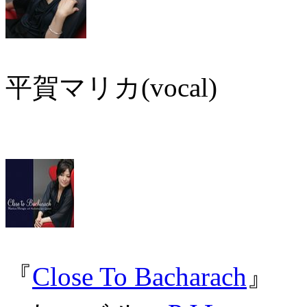
平賀マリカ(vocal)
『
Close To Bacharach
』