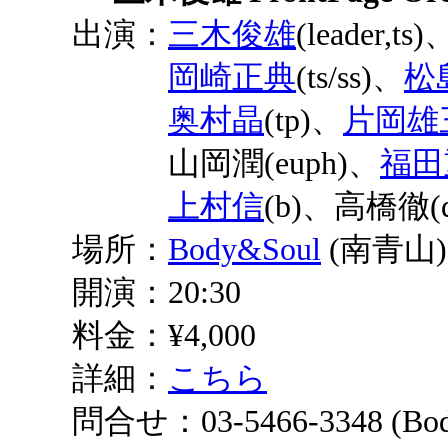
出演：
三木俊雄
(leader,ts)
岡崎正典
(ts/ss)、
松
奥村晶
(tp)、
片岡雄
山岡潤(euph)、
福田
上村信
(b)、高橋徹(d
場所：
Body&Soul
(南青山)
開演：20:30
料金：¥4,000
詳細：
こちら
問合せ：03-5466-3348 (Body