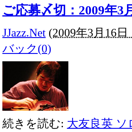
ご応募〆切：2009年3月
JJazz.Net
(
2009年3月16日 1
バック(0)
続きを読む:
大友良英 