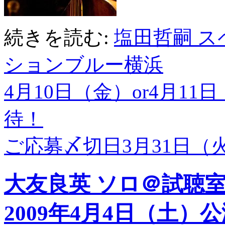
続きを読む:
塩田哲嗣 
ションブルー横浜
4月10日（金）or4月1
待！
ご応募〆切日3月31日（
大友良英 ソロ＠試聴
2009年4月4日（土）