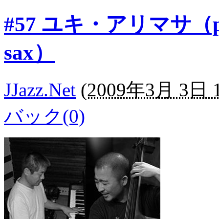
#57 ユキ・アリマサ（
sax）
JJazz.Net
(
2009年3月 3日 1
バック(0)