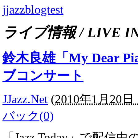
jjazzblogtest
ライブ情報 / LIVE I
鈴木良雄「My Dear P
ブコンサート
JJazz.Net
(
2010年1月20日 1
バック(0)
「Jazz Today」で配