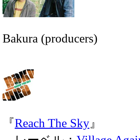
Bakura (producers)
『
Reach The Sky
』
レーベル：
Village Agai