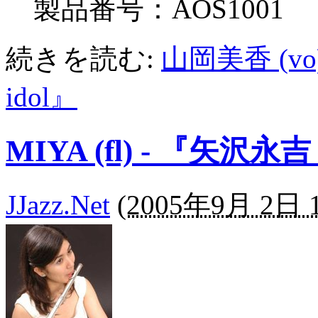
製品番号：AOS1001
続きを読む:
山岡美香 (v
idol』
MIYA (fl) - 『矢
JJazz.Net
(
2005年9月 2日 1