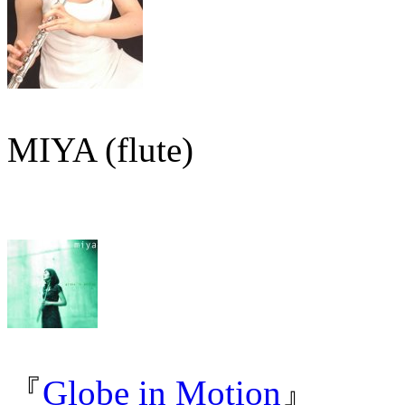
MIYA (flute)
『
Globe in Motion
』