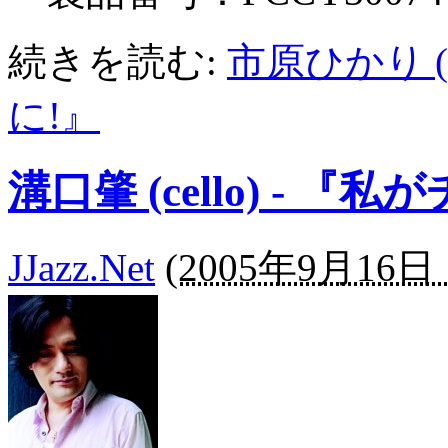
続きを読む:
市原ひかり (
に!』
溝口肇 (cello) - 
JJazz.Net
(
2005年9月16日 1