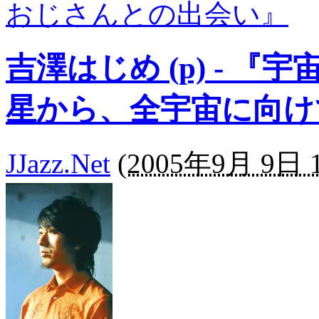
おじさんとの出会い』
吉澤はじめ (p) - 
星から、全宇宙に向け
JJazz.Net
(
2005年9月 9日 1