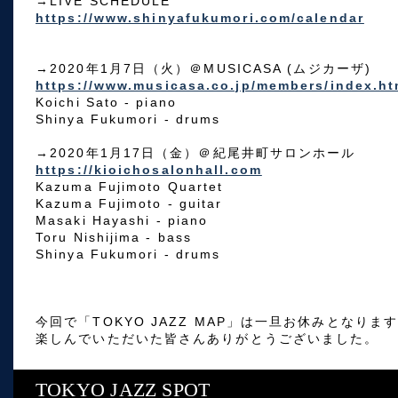
→LIVE SCHEDULE
https://www.shinyafukumori.com/calendar
→2020年1月7日（火）＠MUSICASA (ムジカーザ)
https://www.musicasa.co.jp/members/index.ht
Koichi Sato - piano
Shinya Fukumori - drums
→2020年1月17日（金）＠紀尾井町サロンホール
https://kioichosalonhall.com
Kazuma Fujimoto Quartet
Kazuma Fujimoto - guitar
Masaki Hayashi - piano
Toru Nishijima - bass
Shinya Fukumori - drums
今回で「TOKYO JAZZ MAP」は一旦お休みとなりま
楽しんでいただいた皆さんありがとうございました。
TOKYO JAZZ SPOT