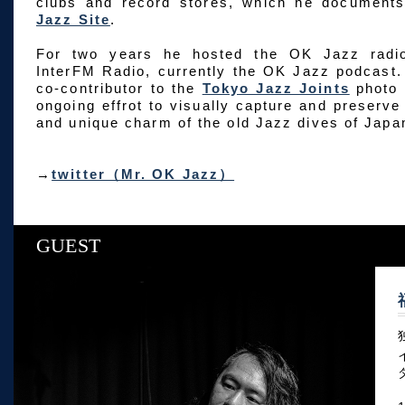
clubs and record stores, which he documen
Jazz Site
.
For two years he hosted the OK Jazz rad
InterFM Radio, currently the OK Jazz podcast.
co-contributor to the
Tokyo Jazz Joints
photo 
ongoing effrot to visually capture and preserve
and unique charm of the old Jazz dives of Japa
→
twitter（Mr. OK Jazz）
GUEST