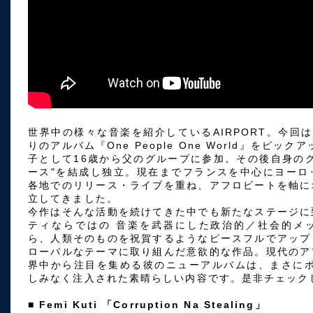
世界中の様々な音楽を紹介しているAIRPORT。今回
りのアルバム『One People One World』をピッ
子として16歳から父のグループに参加。その後自身の
ース"を結成し独立。現在までフランスを中心にヨーロ
各地でのリリース・ライブを重ね、アフロビートを軸に
立してきました。
今作はそんな活動を続けてきた中でも新たなステージに
ティならではの 音楽を武器にした政治的／社会的メ
ら、人類そのものを祝賀するようなピースフルでアップ
ローバルなテーマに取り組んだ意欲的な作品。現代のア
界中から注目を集める彼のニューアルバムは、まさにポ
しみなく注入された素晴らしい内容です。是非チェック
■ Femi Kuti 「Corruption Na Stealing」