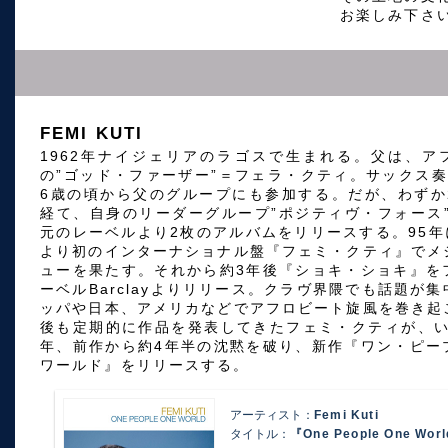
お楽しみ下さ
FEMI KUTI
1962年ナイジェリアのラゴスで生まれる。父は、ア
の”ゴッド・ファーザー”＝フェラ・クティ。サックス奏
6歳の頃から父のグループにも参加する。だが、わずか
経て、自身のリーダーグループ”ポジティヴ・フォース”
元のレーベルより2枚のアルバムをリリースする。95年に
より初のインターナショナル盤『フェミ・クティ』でメ
ューを果たす。それから約3年後『ショキ・ショキ』を
ーベルBarclayよりリリース。クラヴ界隈でも話題が
ッパや日本、アメリカなどでアフロビート旋風を巻き起
後も定期的に作品を発表してきたフェミ・クティが、いよ
年、前作から約4年半の沈黙を破り、新作『ワン・ピー
ワールド』をリリースする。
アーティスト：
Femi Kuti
タイトル：
『One People One Wor