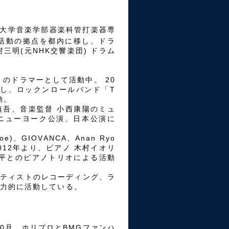
術大学音楽学部器楽科管打楽器専
は活動の拠点を都内に移し、ドラ
三明(元NHK交響楽団) ドラム
H」のドラマーとして活動中。 20
並行し、ロックンロールバンド「T
動。
取慎吾、音楽監督 小西康陽のミュ
NG」ニューヨーク公演、日本公演に
oe)、GIOVANCA、Anan Ryo
012年より、ピアノ 木村イオリ
 森田晃平とのピアノトリオによる活動
ーティストのレコーディング、ラ
力的に活動している。
年10月、ホリプロとBMGファンハ