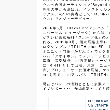
ウスの合同オーディション”Beyond the
募者の中から選ばれ、インストゥルメン
ックス）のSax奏者として1stアルバ
ウス）でメジャーデビュー。
2006年6月、Clacks 3rdアル
ニバーサル ミュージック）からは、自身
がテレビ東京系列「スポーツ魂」の
れる。2009年3月、須永辰緒主宰レーベ
ログシングル「TRI4TH plus E
オユニット門藤（かどふじ）でビク
バム『アオイホシ』でメジャーデビュー
幸喜、音楽監督・小西康陽ミュージカル「T
にTRI4THとして出演、東京・ニュ
月、プロデューサーに須永辰緒、ゲストにJu
ataを迎え、1stアルバム「TRI4T
現在はバンドの活動とともに多数ア
イブサポートや、作編曲家としても精
Title :
Turn On 
Artist :
TRI4TH