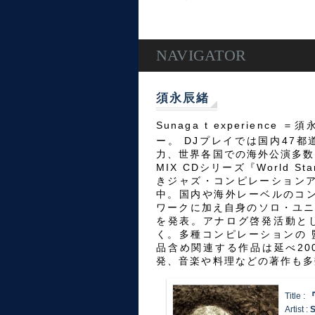
NAVIGATOR
須永辰緒
Sunaga t experien
ー。 DJプレイでは国内47
力、世界各国での海外公演多数
MIX CDシリーズ『World 
きジャズ・コンピレーションア
中。国内や海外レーベルのコ
ワークに加え自身のソロ・ユニット”
を発表。アナログ啓発活動と
く。多種コンピレーションの
品含め関連する作品は延べ2
発、音楽や料理などの著作も多
Title :
『
Artist :