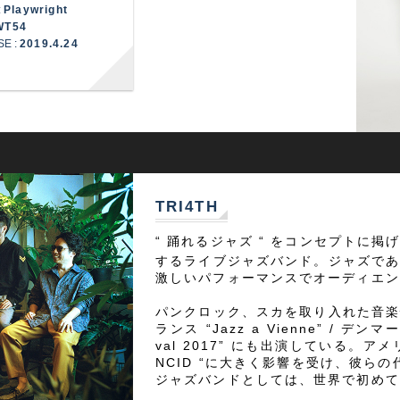
:
Playwright
WT54
SE :
2019.4.24
TRI4TH
“ 踊れるジャズ “ をコンセプトに
するライブジャズバンド。ジャズで
激しいパフォーマンスでオーディエン
パンクロック、スカを取り入れた音
ランス “Jazz a Vienne” / デンマーク
val 2017” にも出演している。ア
NCID “に大きく影響を受け、彼らの代
ジャズバンドとしては、世界で初めて