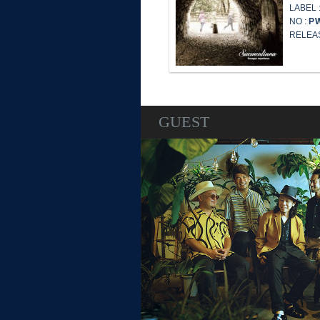
LABEL 
NO :
P
RELEA
GUEST