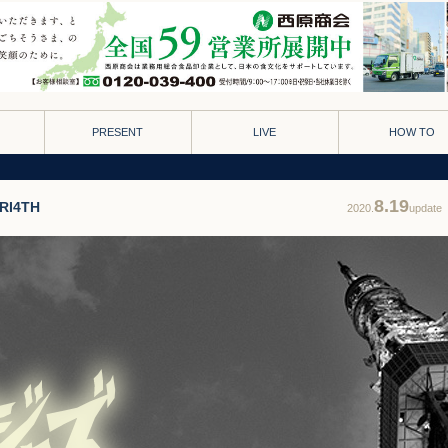
PRESENT
LIVE
HOW TO
8.19
RI4TH
2020.
update