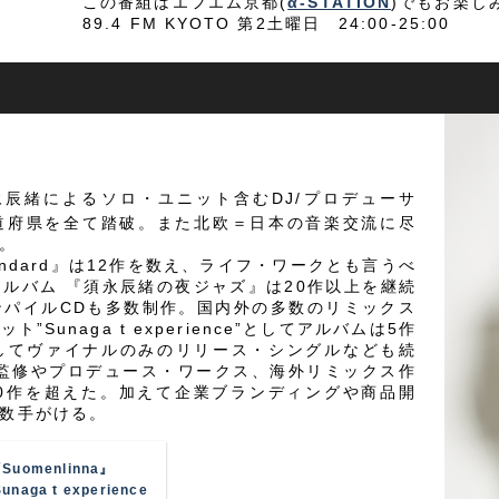
この番組はエフエム京都(
α-STATION
)でもお楽し
89.4 FM KYOTO 第2土曜日 24:00-25:00
ce ＝須永辰緒によるソロ・ユニット含むDJ/プロデューサ
都道府県を全て踏破。また北欧＝日本の音楽交流に尽
。
Standard』は12作を数え、ライフ・ワークとも言うべ
ルバム 『須永辰緒の夜ジャズ』は20作以上を継続
ンパイルCDも多数制作。国内外の多数のリミックス
Sunaga t experience”としてアルバムは5作
してヴァイナルのみのリリース・シングルなども続
 監修やプロデュース・ワークス、海外リミックス作
00作を超えた。加えて企業ブランディングや商品開
数手がける。
Suomenlinna』
Sunaga t experience