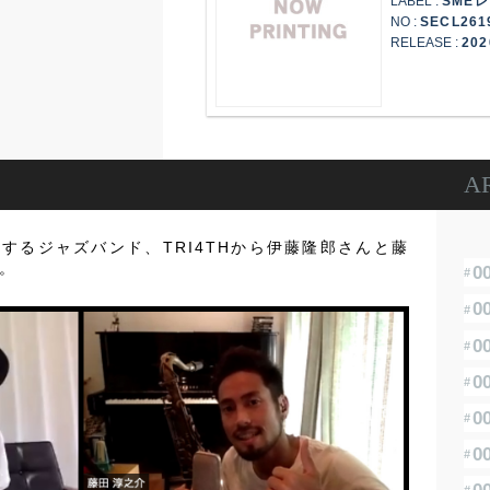
LABEL :
SME
NO :
SECL261
RELEASE :
202
A
するジャズバンド、TRI4THから伊藤隆郎さんと藤
。
0
0
0