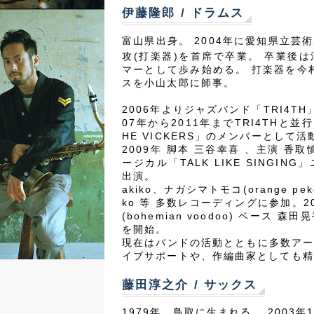
伊藤隆郎 / ドラムス
富山県出身。 2004年に愛知県立芸
攻(打楽器)を首席で卒業。 卒業後
マーとして歩み始める。 打楽器を今村
スを小山太郎に師事。
2006年よりジャズバンド「TRI4T
07年から2011年までTRI4THと
HE VICKERS」のメンバーとして活
2009年 脚本 三谷幸喜 、主演 香
ージカル「TALK LIKE SINGI
出演。
akiko、ナガシマトモコ(orange pek
ko 等 多数レコーディングに参加。2
(bohemian voodoo) ベース
を開始。
現在はバンドの活動とともに多数ア
イブサポートや、作編曲家としても精
藤田淳之介 / サックス
1979年、鳥取に生まれる。 2003