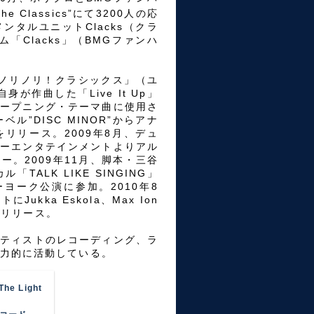
 Classics”にて3200人の応
タルユニットClacks（クラ
ム「Clacks」（BMGファンハ
バム「ノリノリ！クラシックス」（ユ
が作曲した「Live It Up」
オープニング・テーマ曲に使用さ
ル”DISC MINOR”からアナ
P」をリリース。2009年8月、デュ
ターエンタテインメントよりアル
。2009年11月、脚本・三谷
ALK LIKE SINGING」
ーヨーク公演に参加。2010年8
kka Eskola、Max Ion
H」リリース。
ーティストのレコーディング、ラ
力的に活動している。
The Light