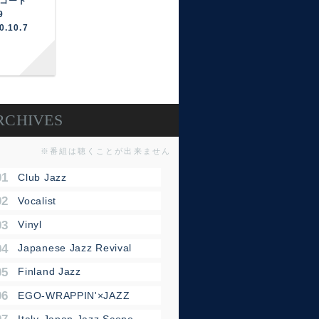
レコード
9
0.10.7
RCHIVES
※番組は聴くことが出来ません
01 - Club Jazz
2 - Vocalist
3 - Vinyl
04 - Japanese Jazz Revival
5 - Finland Jazz
06 - EGO-WRAPPIN'×JAZZ
07 - Italy-Japan Jazz Scene