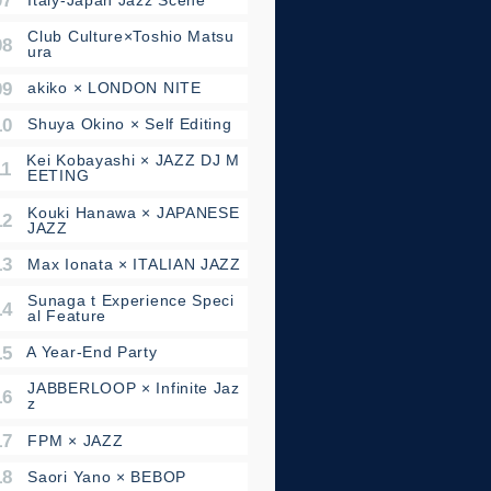
08 - Club Culture×Toshio Matsu
ura
09 - akiko × LONDON NITE
0 - Shuya Okino × Self Editing
11 - Kei Kobayashi × JAZZ DJ M
EETING
12 - Kouki Hanawa × JAPANESE
JAZZ
13 - Max Ionata × ITALIAN JAZZ
14 - Sunaga t Experience Speci
al Feature
5 - A Year-End Party
16 - JABBERLOOP × Infinite Jaz
z
17 - FPM × JAZZ
18 - Saori Yano × BEBOP