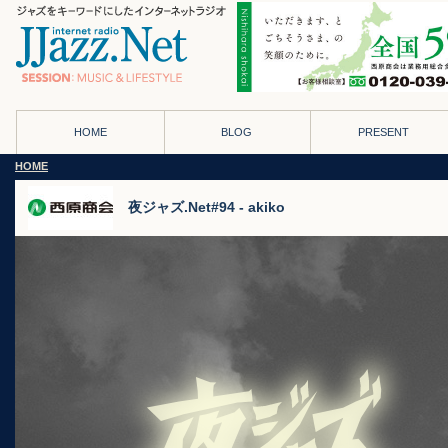
HOME
BLOG
PRESENT
HOME
夜ジャズ.Net#94 - akiko