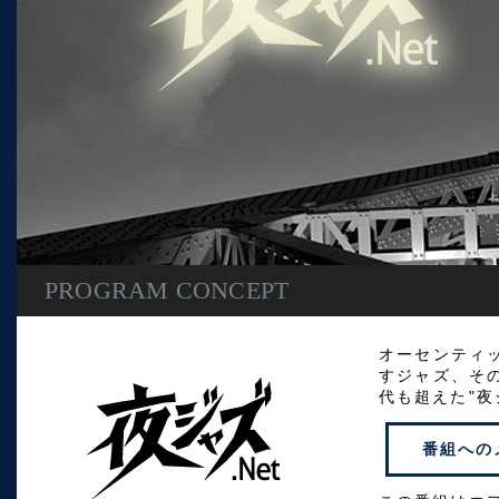
PROGRAM CONCEPT
オーセンティ
すジャズ、そ
代も超えた"夜
番組への