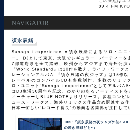
この番組はエフ
89.4 FM KY
NAVIGATOR
須永辰緒
Sunaga t experience ＝須永辰緒によるソロ・
ー。 DJとして東京、大阪でレギュラー・パーティーを主
7都道府県を全て踏破。欧州からアジアまで海外公演も
『World Standard』は10作を数え、ライフ・ワ
レーションアルバム 『須永辰緒の夜ジャズ』は15作
レーベルのコンパイルCDも多数制作。多数のリミッ
ロ・ユニット”Sunaga t experience”としてアル
はDJ生活30周年を記念。ゆかりのあるアーティスト
ィーチャーしBLUE NOTEよりリリース。多種コンピ
ュース・ワークス、海外リミックス作品含め関連する作
日本一忙しい”レコード番長”の動向を各業界が注目して
Title :
『須永辰緒の夜ジャズ外伝2 All Th
の若き野郎ども~』