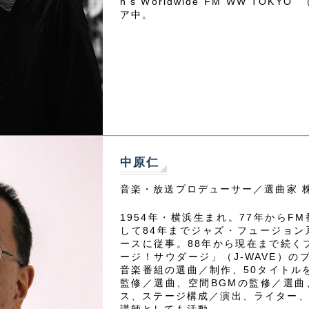
n’s Worldwide FM”WW TOKYO
ア中。
中原仁
音楽・放送プロデューサー／選曲家 
1954年・横浜生まれ。77年からF
して84年までジャズ・フュージョ
ースに従事。88年から現在まで続く
ージ！サウダージ」（J-WAVE）の
音楽番組の選曲／制作、50タイトル
監修／選曲、空間BGMの監修／選
ス、ステージ構成／演出、ライター、