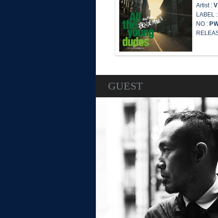
Artist :
V
LABEL 
NO :
P
RELEAS
GUEST