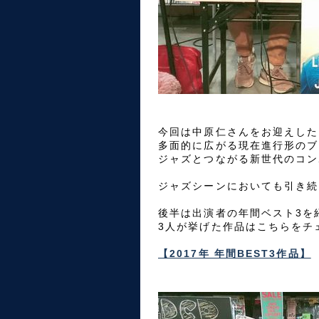
今回は中原仁さんをお迎えした
多面的に広がる現在進行形のブ
ジャズとつながる新世代のコン
ジャズシーンにおいても引き続
後半は出演者の年間ベスト3を
3人が挙げた作品はこちらをチ
【2017年 年間BEST3作品】