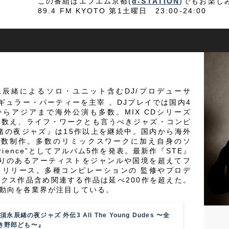
この番組はエフエム京都(
α-STATION
)でもお楽し
89.4 FM KYOTO 第1土曜日 23:00-24:00
ce ＝須永辰緒によるソロ・ユニット含むDJ/プロデューサ
ギュラー・パーティーを主宰 。DJプレイでは国内4
らアジアまで海外公演も多数。MIX CDシリーズ
は10作を数え、ライフ・ワークとも言うべきジャズ・コンピ
緒の夜ジャズ』は15作以上を継続中。国内から海外
多数制作。多数のリミックスワークに加え自身のソ
perience”としてアルバム5作を発表。最新作『STE』
かりのあるアーティストをジャンルや国境を超えてフ
よりリリース。多種コンピレーションの 監修やプロデ
クス作品含め関連する作品は延べ200作を超えた。
の動向を各業界が注目している。
須永辰緒の夜ジャズ 外伝3 All The Young Dudes 〜全
き野郎ども〜』