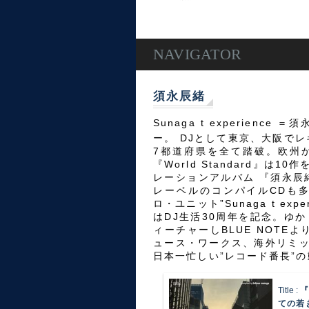
NAVIGATOR
須永辰緒
Sunaga t experien
ー。 DJとして東京、大阪でレ
7都道府県を全て踏破。欧州か
『World Standard』
レーションアルバム 『須永辰
レーベルのコンパイルCDも
ロ・ユニット”Sunaga t ex
はDJ生活30周年を記念。ゆ
ィーチャーしBLUE NOTE
ュース・ワークス、海外リミッ
日本一忙しい”レコード番長”
Title :
『
ての若