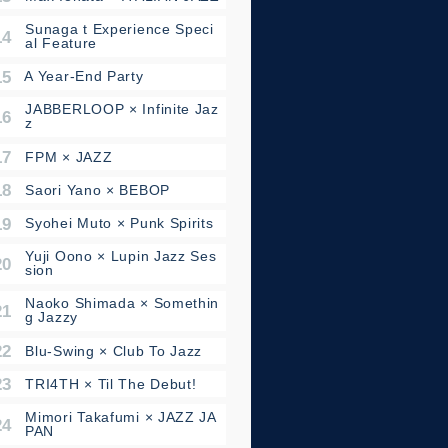
14 - Sunaga t Experience Speci
al Feature
5 - A Year-End Party
16 - JABBERLOOP × Infinite Jaz
z
17 - FPM × JAZZ
18 - Saori Yano × BEBOP
9 - Syohei Muto × Punk Spirits
20 - Yuji Oono × Lupin Jazz Ses
sion
21 - Naoko Shimada × Somethin
g Jazzy
22 - Blu-Swing × Club To Jazz
23 - TRI4TH × Til The Debut!
24 - Mimori Takafumi × JAZZ JA
PAN