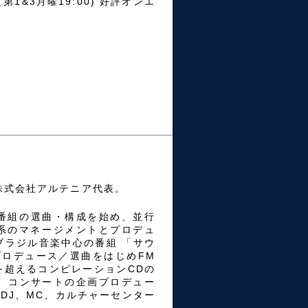
” （第1&3月曜19:00) 好評オンエ
株式会社アルテニア代表。
M番組の選曲・構成を始め、並行
ン系のマネージメントとプロデュ
ブラジル音楽中心の番組 「サウ
プロデュース／選曲をはじめFM
を超えるコンピレーションCDの
曲、コンサートの企画プロデュー
DJ、MC、カルチャーセンター