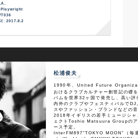
.A.
:
Playwright
WT036
E :
2017.8.2
松浦俊夫
1990年、United Future Organi
おけるクラブカルチャー創世記の礎を
バムを世界32ヶ国で発売し、高い
内外のクラブやフェスティバルでD
スやファッション・ブランドなどの音
2018年イギリスの若手ミュージシ
ェクトToshio Matsuura Gr
ース予定。
InterFM897"TOKYO MOON"（毎週