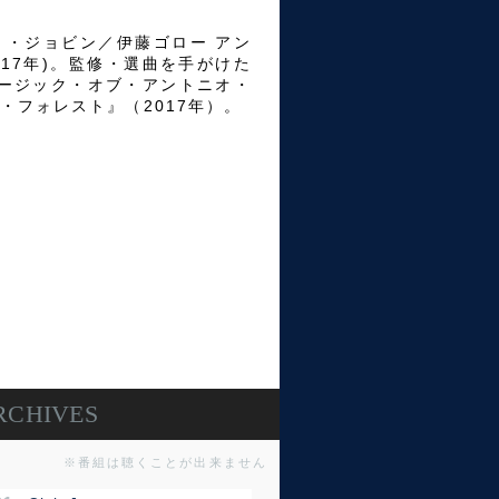
ト・ジョビン／伊藤ゴロー アン
17年)。監修・選曲を手がけた
ュージック・オブ・アントニオ・
・フォレスト』（2017年）。
RCHIVES
※番組は聴くことが出来ません