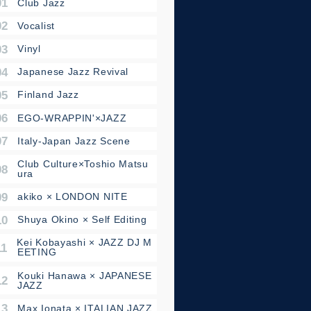
01 - Club Jazz
2 - Vocalist
3 - Vinyl
04 - Japanese Jazz Revival
5 - Finland Jazz
06 - EGO-WRAPPIN'×JAZZ
07 - Italy-Japan Jazz Scene
08 - Club Culture×Toshio Matsu
ura
09 - akiko × LONDON NITE
0 - Shuya Okino × Self Editing
11 - Kei Kobayashi × JAZZ DJ M
EETING
12 - Kouki Hanawa × JAPANESE
JAZZ
13 - Max Ionata × ITALIAN JAZZ