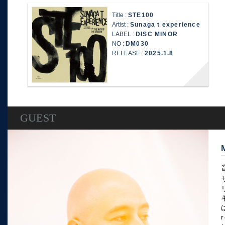
Title :
STE100
Artist :
Sunaga t experience
LABEL :
DISC MINOR
NO :
DM030
RELEASE :
2025.1.8
GUEST