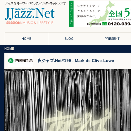
HOME
BLOG
PRESENT
HOME
夜ジャズ.Net#199 - Mark de Clive-Lowe