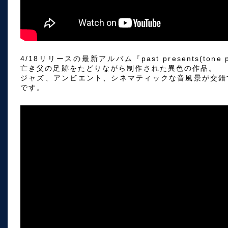
4/18リリースの最新アルバム『past presents(tone po
亡き父の足跡をたどりながら制作された異色の作品。
ジャズ、アンビエント、シネマティックな音風景が交錯
です。