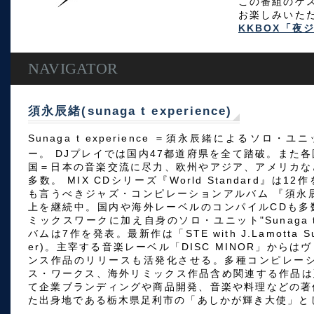
この番組のゲス
お楽しみいた
KKBOX「夜ジ
NAVIGATOR
須永辰緒(sunaga t experience)
Sunaga t experience ＝須永辰緒によるソロ・
ー。 DJプレイでは国内47都道府県を全て踏破。また
国＝日本の音楽交流に尽力、欧州やアジア、アメリカな
多数。 MIX CDシリーズ『World Standard』は
も言うべきジャズ・コンピレーションアルバム 『須永
上を継続中。国内や海外レーベルのコンパイルCDも多
ミックスワークに加え自身のソロ・ユニット"Sunaga t e
バムは7作を発表。最新作は「STE with J.Lamotta Suz
er)。主宰する音楽レーベル「DISC MINOR」から
ンス作品のリリースも活発化させる。多種コンピレーシ
ス・ワークス、海外リミックス作品含め関連する作品は
て企業ブランディングや商品開発、音楽や料理などの著
た出身地である栃木県足利市の「あしかが輝き大使」と