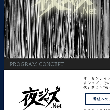
PROGRAM CONCEPT
オーセンティ
すジャズ、そ
代も超えた"夜
番組への