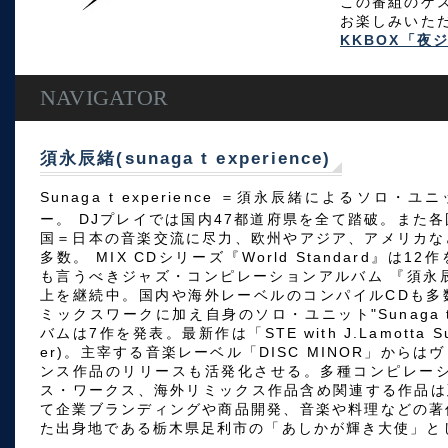
この番組のゲス
お楽しみいた
KKBOX「夜ジ
NAVIGATOR
須永辰緒(sunaga t experience)
Sunaga t experience ＝須永辰緒によるソロ・
ー。 DJプレイでは国内47都道府県を全て踏破。また
国＝日本の音楽交流に尽力、欧州やアジア、アメリカな
多数。 MIX CDシリーズ『World Standard』は
も言うべきジャズ・コンピレーションアルバム 『須永
上を継続中。国内や海外レーベルのコンパイルCDも多
ミックスワークに加え自身のソロ・ユニット"Sunaga t e
バムは7作を発表。最新作は「STE with J.Lamotta Suz
er)。主宰する音楽レーベル「DISC MINOR」から
ンス作品のリリースも活発化させる。多種コンピレーシ
ス・ワークス、海外リミックス作品含め関連する作品は
て企業ブランディングや商品開発、音楽や料理などの著
た出身地である栃木県足利市の「あしかが輝き大使」と