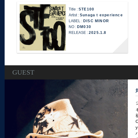
Title :
STE100
Artist :
Sunaga t experience
LABEL :
DISC MINOR
NO :
DM030
RELEASE :
2025.1.8
GUEST