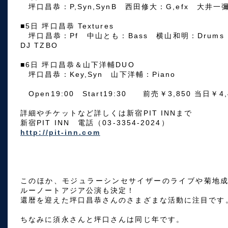
坪口昌恭：P,Syn,SynB 西田修大：G,efx 大井一彌：
■5日 坪口昌恭 Textures
坪口昌恭：Pf 中山とも：Bass 横山和明：Drums
DJ TZBO
■6日 坪口昌恭＆山下洋輔DUO
坪口昌恭：Key,Syn 山下洋輔：Piano
Open19:00 Start19:30 前売￥3,850 当日￥4,
詳細やチケットなど詳しくは新宿PIT INNまで
新宿PIT INN 電話（03-3354-2024）
http://pit-inn.com
このほか、モジュラーシンセサイザーのライブや菊地成孔D
ルーノートアジア公演も決定！
還暦を迎えた坪口昌恭さんのさまざまな活動に注目です
ちなみに須永さんと坪口さんは同じ年です。