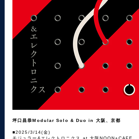
坪口昌恭Modular Solo & Duo in 大阪、京都
■2025/3/14(金)
モジュラー&エレクトロニクス at 大阪NOON+CAFE