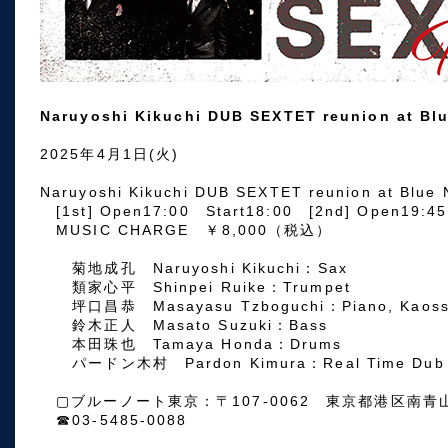
Naruyoshi Kikuchi DUB SEXTET reunion at Bl
2025年4月1日(火)
Naruyoshi Kikuchi DUB SEXTET reunion at Blue 
[1st] Open17:00 Start18:00 [2nd] Open19:45
MUSIC CHARGE ￥8,000（税込）
菊地成孔 Naruyoshi Kikuchi：Sax
類家心平 Shinpei Ruike：Trumpet
坪口昌恭 Masayasu Tzboguchi：Piano, Kaoss
鈴木正人 Masato Suzuki：Bass
本田珠也 Tamaya Honda：Drums
パードン木村 Pardon Kimura：Real Time Dub E
▢ブルーノート東京：〒107-0062 東京都港区南青
☎03-5485-0088