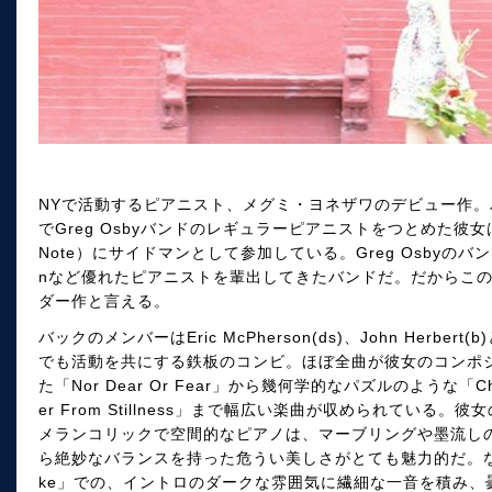
NYで活動するピアニスト、メグミ・ヨネザワのデビュー作。バー
でGreg Osbyバンドのレギュラーピアニストをつとめた彼女は、20
Note）にサイドマンとして参加している。Greg Osbyのバンドと言
nなど優れたピアニストを輩出してきたバンドだ。だからこ
ダー作と言える。
バックのメンバーはEric McPherson(ds)、John Herbert(b)
でも活動を共にする鉄板のコンビ。ほぼ全曲が彼女のコンポ
た「Nor Dear Or Fear」から幾何学的なパズルのような「Child
er From Stillness」まで幅広い楽曲が収められている。彼女のKe
メランコリックで空間的なピアノは、マーブリングや墨流し
ら絶妙なバランスを持った危うい美しさがとても魅力的だ。なかでも
ke」での、イントロのダークな雰囲気に繊細な一音を積み、