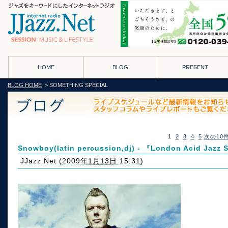
HOME
BLOG
PRESENT
BLOG HOME
> SOMETHING SPECIAL
1
2
3
4
5
次の10
Snowboy(latin percussion,dj) - 『London Acid Jazz
JJazz.Net
(
2009年1月13日 15:31
)