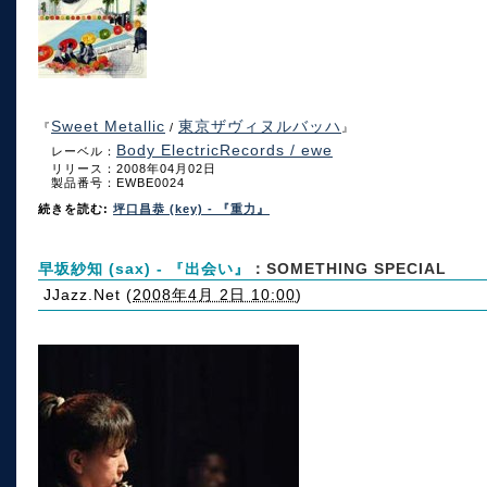
Sweet Metallic
東京ザヴィヌルバッハ
『
/
』
Body ElectricRecords / ewe
レーベル：
リリース：2008年04月02日
製品番号：EWBE0024
続きを読む:
坪口昌恭 (key) - 『重力』
早坂紗知 (sax) - 『出会い』
：SOMETHING SPECIAL
JJazz.Net
(
2008年4月 2日 10:00
)