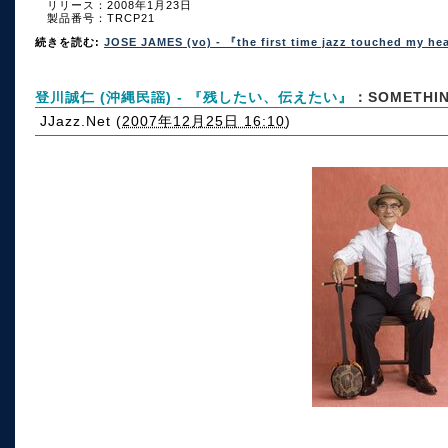
リリース：2008年1月23日
製品番号：TRCP21
続きを読む:
JOSE JAMES (vo) - 『the first time jazz touched my he
登川誠仁 (沖縄民謡) - 『残したい、伝えたい』
：SOMETHIN
JJazz.Net
(
2007年12月25日 16:10
)