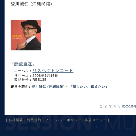
登川誠仁 (沖縄民謡)
酔虎自在
『
』
リスペクトレコード
レーベル：
リリース：2008年1月16日
製品番号：RES135
続きを読む:
登川誠仁 (沖縄民謡) - 『残したい、伝えたい』
1
2
3
4
5
次の10
｜
会社概要
｜
利用規約
｜
プライバシーポリシー
｜
広告メニュー
｜