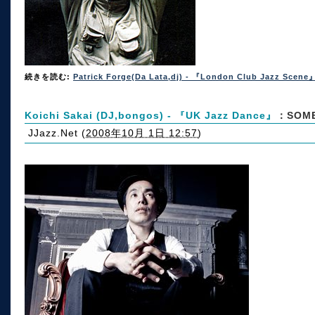
続きを読む:
Patrick Forge(Da Lata,dj) - 『London Club Jazz Scene
Koichi Sakai (DJ,bongos) - 『UK Jazz Dance』
：SOME
JJazz.Net
(
2008年10月 1日 12:57
)