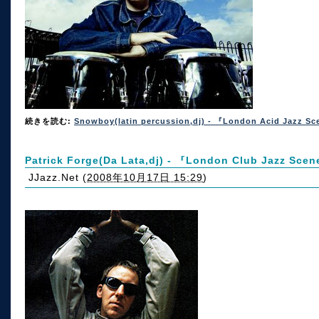
続きを読む:
Snowboy(latin percussion,dj) - 『London Acid Jazz S
Patrick Forge(Da Lata,dj) - 『London Club Jazz Sce
JJazz.Net
(
2008年10月17日 15:29
)