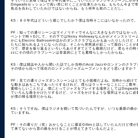
そういった意味で僕は８０年代後半にこういったクラブジャズシーンにかかわる
Dingwallsセッションで高い所に行くことが出来たからね。もちろん今ま
焦点を合わしていたわけではないからね。もう何年も前のことだし。
KS：８０年代はどういう感じでしたか？僕は当時そこにはいなかったので。
PF：知っての通りシーンはマイノリティでそんなに大きなものではなかった。Spac
ベントで時々DJして、その下ではNicky Hollowayなんかがメインス
かにもElectric Ballroomやほかのダンスクラブなんかもあったりしたけど
たちに知られるようになったのは。そこから突然波が起こって面白いことが起こ
つで、歴史を振り返るといろいろありすぎてとても複雑だけど、君もその時そこにい
zzにその頃のクラブシーンは音楽的にとても素晴らしかったからね。
KS：僕は雑誌や人から聞いた話でしか当時のAcid Jazzやロンドンのク
その頃から比べて現在のロンドンのジャズムーブメントをどう思いますか？
PF：見ての通りジャズダンスシーンはとても小規模だよね。当時から続け
な動きはあちこちであったりするけれど。僕らはラッキーなことにここ数年、年に
素晴らしいことだよ。僕にとってジャズをプレイする場所としてはDingwal
ていろんな曲をかけたりするけど、ジャズをかけるような場所はそんなに必
が僕の帰る場所だからね。
KS：そうですね。僕はラジオを聴いて気づいたんですが、いつも最新の曲からBi
ていますね。
PF：その通りだ（笑）おかしなことに最近Gillesと話していたんだけど
て来てないから昔の曲をかけることが増えてきているんだよと。