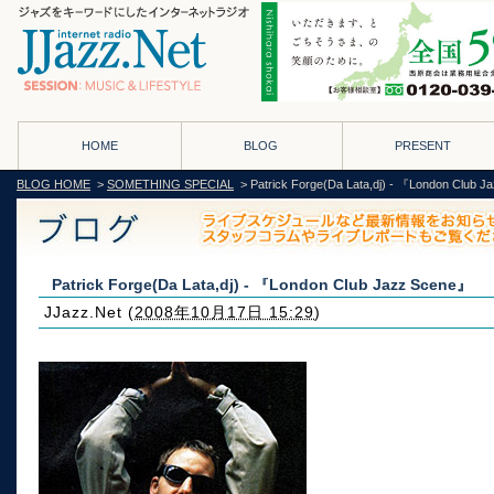
HOME
BLOG
PRESENT
BLOG HOME
>
SOMETHING SPECIAL
> Patrick Forge(Da Lata,dj) - 『London Club 
Patrick Forge(Da Lata,dj) - 『London Club Jazz Scene』
JJazz.Net
(
2008年10月17日 15:29
)