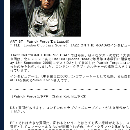
ARTIST : Patrick Forge(Da Lata,dj)
TITLE : London Club Jazz Scene(「JAZZ ON THE ROAD#2インタ
JJazz.Net "SOMETHING SPECIAL" では毎回、様々なゲストの方
今回は、北ロンドンにあるThe Old Queens Headで毎月第３木曜日に開催されて
ay 18th September 2008)にゲストDJとして参加した Patrick 
ったのかをお伺いしました。ロンドン・クラブ・カルチャーの成熟に大きく
れています。
インタビュアーは、UKを拠点にDJやボンゴプレーヤーとして活動、また自身が携わる
nt DJを務めるSakai Koichiさんです。
:::::::::::::::::::::::::::::::::::::::::::::::::::::::::::::::::::::::::::::::::::::::::::::::::::::::
（Patrick Forge以下PF）(Sakai Koichi以下KS)
KS：質問があります。ロンドンのクラブジャズムーブメントが８０年代か
ください。
PF：それは大きな質問だ。変わるということはとても広い意味があるし、
都市としてコマーシャルなものが開拓され始め、ナイトクラブや文化的なも