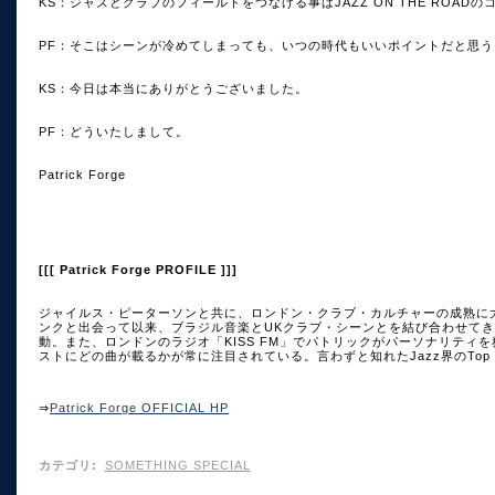
KS：ジャズとクラブのフィールドをつなげる事はJAZZ ON THE ROAD
PF：そこはシーンが冷めてしまっても、いつの時代もいいポイントだと思
KS：今日は本当にありがとうございました。
PF：どういたしまして。
Patrick Forge
[[[ Patrick Forge PROFILE ]]]
ジャイルス・ピーターソンと共に、ロンドン・クラブ・カルチャーの成熟に大
ンクと出会って以来、ブラジル音楽とUKクラブ・シーンとを結び合わせてきた
動。また、ロンドンのラジオ「KISS FM」でパトリックがパーソナリティ
ストにどの曲が載るかが常に注目されている。言わずと知れたJazz界のTop 
⇒
Patrick Forge OFFICIAL HP
カテゴリ
:
SOMETHING SPECIAL