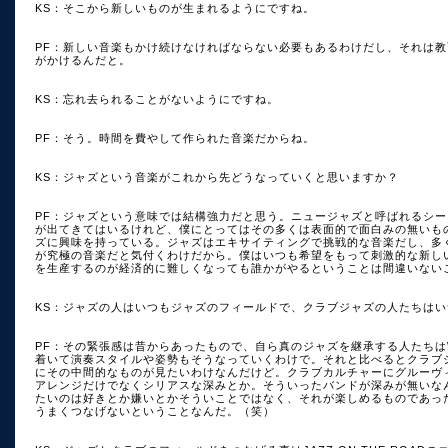
KS：そこから新しいものが生まれるようにですね。
PF：新しい音楽もかけ続けなければならない必要もあるわけだし、それは
がかけるんだと。
KS：忘れ去られることがないようにですね。
PF：そう。時間を費やして作られた音楽だからね。
KS：ジャズという音楽がこれから先どうなっていくと思いますか？
PF：ジャズという意味では結構強力だと思う。ニュージャズと呼ばれるシ
が出てきてはいるけれど、僕にとってはその多くは表面的で面白みの無いも
ズに興味を持っている。ジャズはエキサイティングで挑戦的な音楽だし、多
が究極の音楽だと気付くわけだから。僕はいつも希望をもって刺激的な新し
を生産するのが経済的に難しくなっても誰かがやるということは間違いない
KS：ジャズの人はいつもジャズのフィールドで、クラブジャズの人たちは
PF：その緊張感は昔からあったもので、自ら真のジャズを継承する人たちはWint
着いて演奏スタイルや姿勢もそうなっていくわけで。それと比べるとクラブ
にその中間的なものが見たいわけなんだけど。クラブカルチャーにグルーヴ
アレンジだけでなくシリアスな深みとか。そういったバンドが深みが無いな
たいのは好きとか嫌いとかそういことではなく、それが楽しめるものであったと
うまくつなげないということなんだ。（笑）