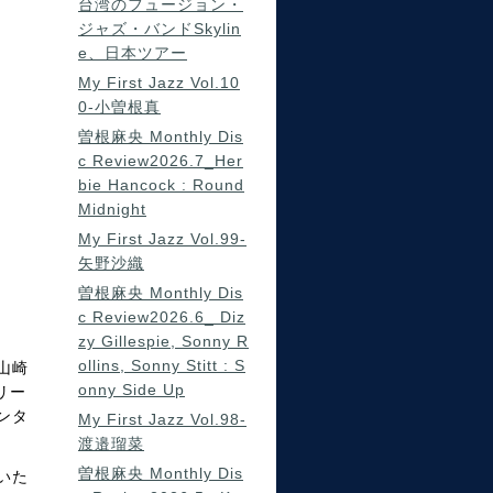
台湾のフュージョン・
ジャズ・バンドSkylin
e、日本ツアー
My First Jazz Vol.10
0-小曽根真
曽根麻央 Monthly Dis
c Review2026.7_Her
bie Hancock : Round
Midnight
My First Jazz Vol.99-
矢野沙織
曽根麻央 Monthly Dis
c Review2026.6_ Diz
zy Gillespie, Sonny R
ollins, Sonny Stitt : S
山崎
onny Side Up
リー
ンタ
My First Jazz Vol.98-
渡邉瑠菜
曽根麻央 Monthly Dis
いた