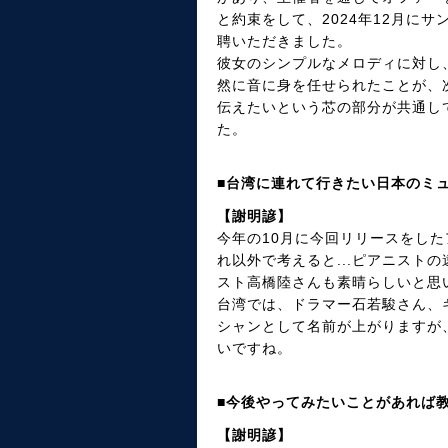
と約束をして、2024年12月に
聘いただきました。
彼女のシンプルなメロディに対し
然に音に身を任せられたことが、
伝えたいという芯の部分が共通し
た。
■台湾に連れて行きたい日本のミ
【謝明諺】
今年の10月に今回リリースをし
れ以外で考えると...ピアニスト
スト高橋陸さんも素晴らしいと思
台湾では、ドラマー石若駿さん、
シャンとして名前が上がりますが
いですね。
■今後やってみたいことがあれば
【謝明諺】