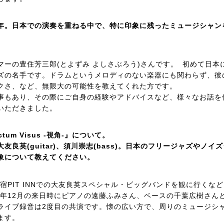
3年。日本での演奏を重ねる中で、特に印象に残ったミュージシャン
ーの豊住芳三郎(とよずみ よしさぶろう)さんです。 初めて日本
ズの名手です。ドラムというメロディのない楽器にも関わらず、彼
クさ、など、無限大の可能性を教えてくれた方です。
事もあり、その際にご自身の経験やアドバイスなど、様々なお話を
いただきました。
um Visus -視角-』について。
大友良英(guitar)、須川崇志(bass)。日本のフリージャズやノイ
象について教えてください。
新宿PIT INNでの大友良英スペシャル・ビッグバンドを観に行くな
3年12月の来日時にピアノの遠藤ふみさん、ベースの千葉広樹さん
ライブ録音は2度目の共演です。懐の広い方で、周りのミュージシ
ます。