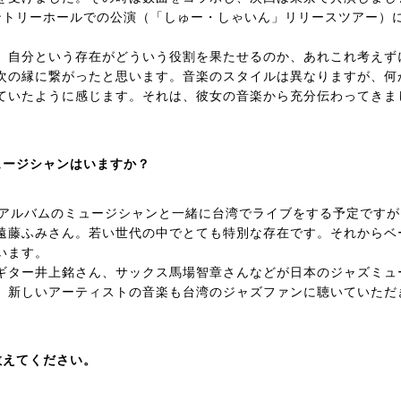
サントリーホールでの公演（「しゅー・しゃいん」リリースツアー）
、自分という存在がどういう役割を果たせるのか、あれこれ考えず
次の縁に繋がったと思います。音楽のスタイルは異なりますが、何
ていたように感じます。それは、彼女の音楽から充分伝わってきま
ュージシャンはいますか？
たアルバムのミュージシャンと一緒に台湾でライブをする予定ですが
の遠藤ふみさん。若い世代の中でとても特別な存在です。それからベ
います。
ギター井上銘さん、サックス馬場智章さんなどが日本のジャズミュ
、新しいアーティストの音楽も台湾のジャズファンに聴いていただ
教えてください。