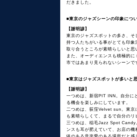
だきました。
■東京のジャズシーンの印象につ
【謝明諺】
東京のジャズスポットの多さ、そ
持つ人たちがいる事がとても印象
取り合うところが素晴らしいと思
また、オーディエンスも積極的に
市ではあまり見られないシーンで
■東京はジャズスポットが多いと
【謝明諺】
一つめは、新宿PIT INN。自
る機会を楽しみにしています。
二つめは、荻窪Velvet sun
も素晴らしくて、まるで自分のリ
三つめは、稲毛Jazz Spot 
ンスも耳が肥えていて、お店の機
値のある音楽愛のある場所だと感