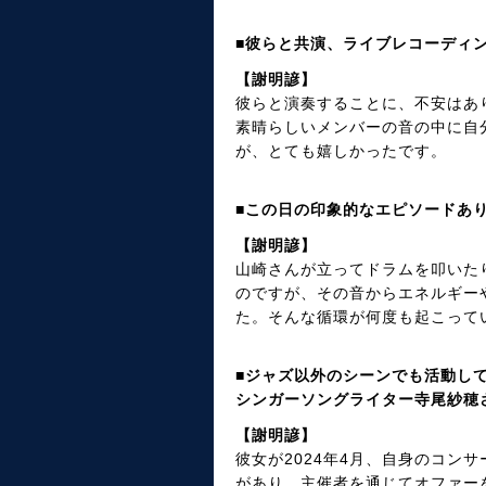
■彼らと共演、ライブレコーディ
【謝明諺】
彼らと演奏することに、不安はあ
素晴らしいメンバーの音の中に自
が、とても嬉しかったです。
■この日の印象的なエピソードあ
【謝明諺】
山崎さんが立ってドラムを叩いた
のですが、その音からエネルギー
た。そんな循環が何度も起こって
■ジャズ以外のシーンでも活動し
シンガーソングライター寺尾紗穂
【謝明諺】
彼女が2024年4月、自身のコン
があり、主催者を通じてオファー