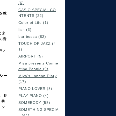
(6)
CASIO SPECIAL CO
を教
NTENTS (22)
Color of Life (1)
lisn (3)
に来
bar bossa (82)
の音
TOUCH OF JAZZ (4
1)
伺え
AIRPORT (5)
Miya presents Conne
cting People (9)
ズシー
Miya's London Diary
(17)
PIANO LOVER (8)
ど、長
PLAY PIANO (4)
と共
SOMEBODY (58)
ャン
SOMETHING SPECIA
L (44)