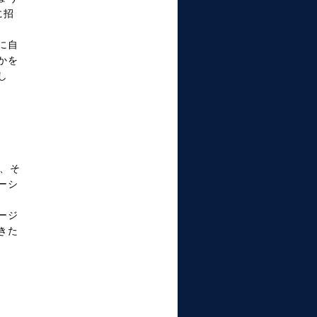
に招
に自
かを
し
、そ
ーシ
ージ
きた