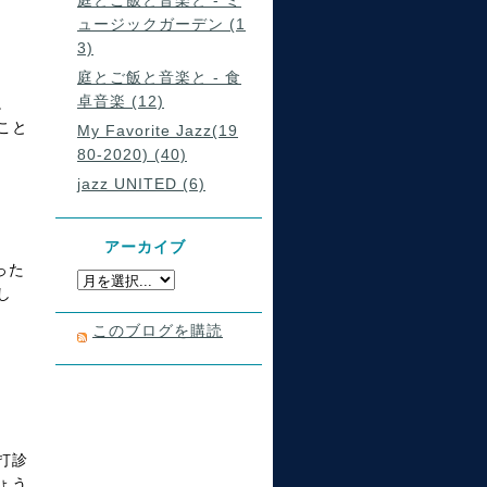
庭とご飯と音楽と - ミ
ュージックガーデン (1
3)
庭とご飯と音楽と - 食
卓音楽 (12)
。
こと
My Favorite Jazz(19
80-2020) (40)
jazz UNITED (6)
アーカイブ
った
し
このブログを購読
打診
ょう