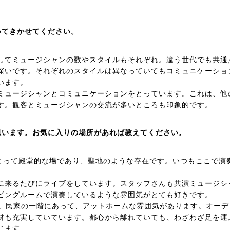
いてきかせてください。
してミュージシャンの数やスタイルもそれぞれ。違う世代でも共通
深いです。それぞれのスタイルは異なっていてもコミュニケーショ
います。
ミュージシャンとコミュニケーションをとっています。これは、他
す。観客とミュージシャンの交流が多いところも印象的です。
思います。お気に入りの場所があれば教えてください。
分にとって殿堂的な場であり、聖地のような存在です。いつもここで演
。東京に来るたびにライブをしています。スタッフさんも共演ミュージシ
ビングルームで演奏しているような雰囲気がとても好きです。
Candy。民家の一階にあって、アットホームな雰囲気があります。オー
材も充実していています。都心から離れていても、わざわざ足を運
じます。