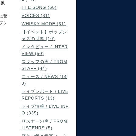
印象
THE SONG (60)
VOICES (81)
に驚
プン
WHISKY MODE (61)
【イベント】ポップジ
ャズの世界 (10)
インタビュー / INTER
VIEW (50)
スタッフの声 / FROM
STAFF (44)
ニュース / NEWS (14
3)
ライブレポート / LIVE
REPORTS (13)
ライブ情報 / LIVE INF
O (335)
リスナーの声 / FROM
LISTENRS (5)