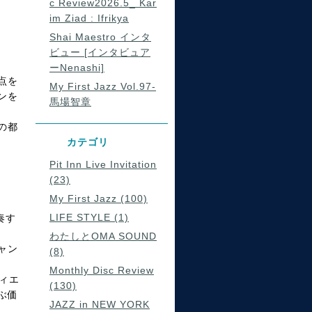
c Review2026.5_ Kar
im Ziad : Ifrikya
Shai Maestro インタ
ビュー [インタビュア
ーNenashi]
点を
My First Jazz Vol.97-
ンを
馬場智章
の都
カテゴリ
Pit Inn Live Invitation
(23)
My First Jazz (100)
LIFE STYLE (1)
奏す
わたしとOMA SOUND
ャン
(8)
Monthly Disc Review
ディエ
(130)
ぶ価
JAZZ in NEW YORK