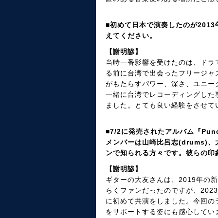
■初めて日本で演奏したのが201
えてください。
【謝明諺】
当時一番影響を受けたのは、ドラマ
る前に台湾で出会ったフリージャ
がもたらすパワー、深さ、ユニー
一緒に台湾でレコーディングした
ました。とても良い経験をさせて
■7/2に発売されたアルバム『Punct
メンバーは山崎比呂志(drums)、
ンで知られる方々です。彼らの印
【謝明諺】
ギターの大友さんは、2019年の
らくファンだったのですが、202
に初めて共演をしました。今回の
をサポートする姿にも感心してい