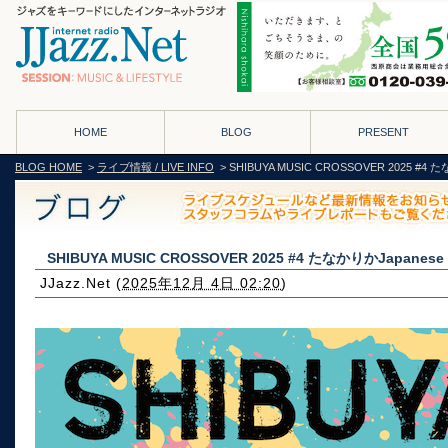
HOME
BLOG
PRESENT
BLOG HOME
>
ライブ情報 / LIVE INFO
> SHIBUYA MUSIC CROSSOVER 2025 #4 た
SHIBUYA MUSIC CROSSOVER 2025 #4 たなかりかJapanese
JJazz.Net
(
2025年12月 4日 02:20
)