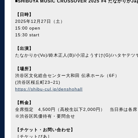
■SHIBUYA MUSIC CROSSOVER 2025 #4 たなかりかJap
【日時】
2025年12月27日（土）
15:00 open
15:30 start
【出演】
たなかりか(Vo)/鈴木正人(B)/小沼ようすけ(G)/ハタヤテツヤ(
【場所】
渋谷区文化総合センター大和田 伝承ホール（6F）
(渋谷区桜丘町23−21)
https://shibu-cul.jp/denshohall
【料金】
全席指定 4,500円（高校生以下2,000円） 当日券は各席
※渋谷区民優待有・要問合せ
【チケット・お問い合わせ】
［チケットぴあ］