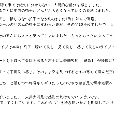
を聴く事では絶対に分からない、人間的な部分を感じました。
るごとに場内の拍手がどんどん大きくなっていくのを感じました。
了し、惜しみない拍手のなか5人はまた1列に並んで退場。
コールのリズムの拍手に変わった途端、その間10秒位でしたでしょ
その速さにちょっと笑ってしまいました。もっともったいぶって再
ライブは本当に終了。聴いて良し、見て良し、感じて良しのライブ
ートを羽織って倉庫を出ると左手には豪華客船 「飛鳥Ⅱ」が綺麗に
まって丁度良い感じ。そのまま空を見上げると冬の寒くて澄んだ空
だね、と話しつつ終電ギリギリだったのでやや急ぎ足で馬車道駅へ
ざいました。二人共大満足で感謝の気持ちでいっぱいです。
活躍してくれています。これからも引き続き良い番組を期待しており