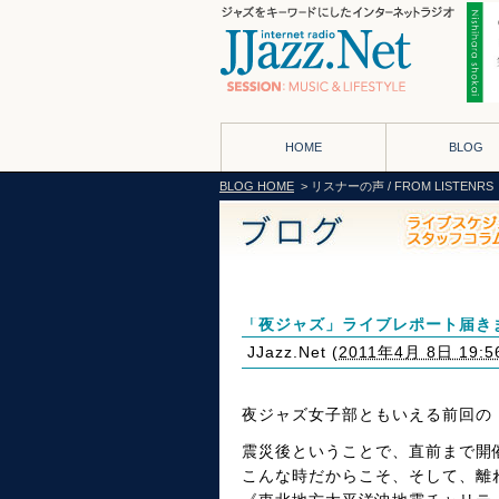
HOME
BLOG
BLOG HOME
> リスナーの声 / FROM LISTENRS
「夜ジャズ」ライブレポート届き
JJazz.Net
(
2011年4月 8日 19:5
夜ジャズ女子部ともいえる前回の
震災後ということで、直前まで開
こんな時だからこそ、そして、離