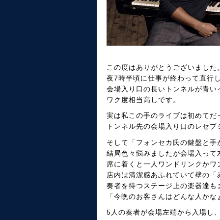
この度はありがとうございました
夜7時半頃に仕事が終わって直行
会場入り口の長いトンネルが青い
ワク度相当高しです。
実は私この手のライブは初めてだ
トンネル先の会場入り口のレセプ
そして「フォンセカ氏の鍵盤と手
結局色々悩みましたが会場入って
席に着くと一人ワンドリンクかワ
店内は清潔感あふれていて壁の「
奏者を待つステージ上の楽器達も
「今晩のお客さんはどんな人かな
5人の奏者が会場左端から入場し