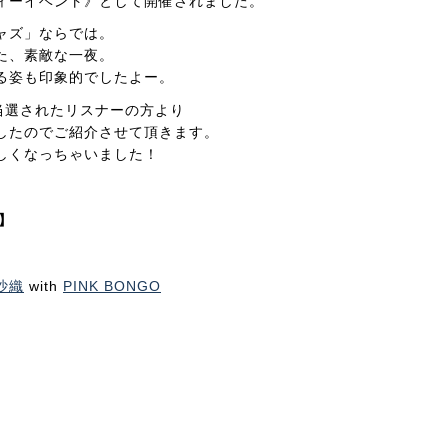
ィーイベント》として開催されました。
ャズ」ならでは。
た、素敵な一夜。
る姿も印象的でしたよー。
待で当選されたリスナーの方より
したのでご紹介させて頂きます。
しくなっちゃいました！
ズ】
沙織
with
PINK BONGO