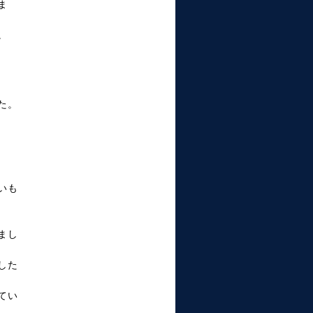
ま
。
た。
いも
まし
した
てい