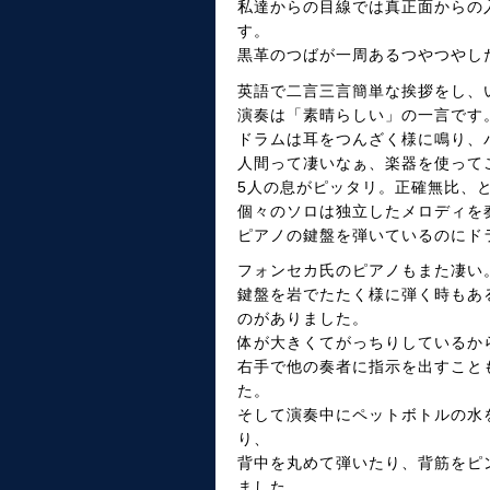
私達からの目線では真正面からの
す。
黒革のつばが一周あるつやつやし
英語で二言三言簡単な挨拶をし、
演奏は「素晴らしい」の一言です
ドラムは耳をつんざく様に鳴り、
人間って凄いなぁ、楽器を使って
5人の息がピッタリ。正確無比、
個々のソロは独立したメロディを
ピアノの鍵盤を弾いているのにド
フォンセカ氏のピアノもまた凄い
鍵盤を岩でたたく様に弾く時もあ
のがありました。
体が大きくてがっちりしているか
右手で他の奏者に指示を出すこと
た。
そして演奏中にペットボトルの水
り、
背中を丸めて弾いたり、背筋をピ
ました。