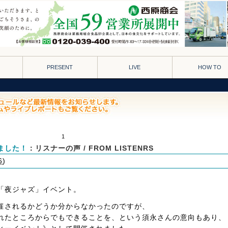
PRESENT
LIVE
HOW TO
1
ました！
：リスナーの声 / FROM LISTENRS
6
)
「夜ジャズ」イベント。
催されるかどうか分からなかったのですが、
れたところからでもできることを、という須永さんの意向もあり、