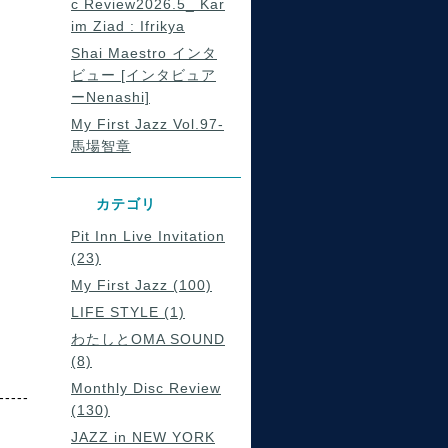
c Review2026.5_ Kar
im Ziad : Ifrikya
Shai Maestro インタ
ビュー [インタビュア
ーNenashi]
My First Jazz Vol.97-
馬場智章
カテゴリ
Pit Inn Live Invitation
(23)
My First Jazz (100)
LIFE STYLE (1)
わたしとOMA SOUND
(8)
Monthly Disc Review
-----
(130)
JAZZ in NEW YORK