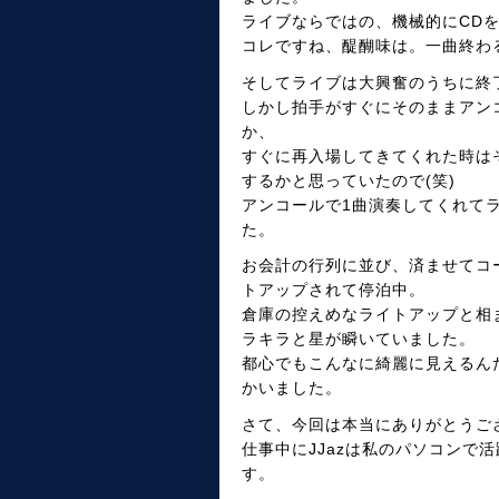
ライブならではの、機械的にCD
コレですね、醍醐味は。一曲終わ
そしてライブは大興奮のうちに終
しかし拍手がすぐにそのままアン
か、
すぐに再入場してきてくれた時は
するかと思っていたので(笑)
アンコールで1曲演奏してくれて
た。
お会計の行列に並び、済ませてコ
トアップされて停泊中。
倉庫の控えめなライトアップと相
ラキラと星が瞬いていました。
都心でもこんなに綺麗に見えるん
かいました。
さて、今回は本当にありがとうご
仕事中にJJazは私のパソコンで
す。