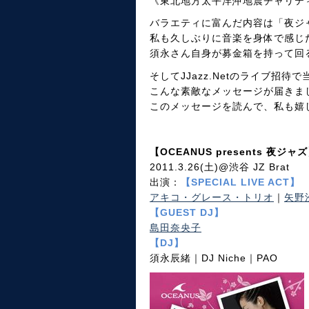
《東北地方太平洋沖地震チャリテ
バラエティに富んだ内容は「夜ジ
私も久しぶりに音楽を身体で感じ
須永さん自身が募金箱を持って回
そしてJJazz.Netのライブ招
こんな素敵なメッセージが届きま
このメッセージを読んで、私も嬉
【OCEANUS presents 夜ジャ
2011.3.26(土)@渋谷 JZ Brat
出演：
【SPECIAL LIVE ACT】
アキコ・グレース・トリオ
｜
矢野
【GUEST DJ】
島田奈央子
【DJ】
須永辰緒｜DJ Niche｜PAO