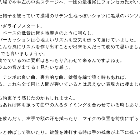
入場でやや左の中央ステージへ。一団の最後尾にフォンセカ氏がい
た帽子を被っていて濃紺のサテン生地っぽいシャツに黒系のパンツ
いざライブスタート。
。ベースの低音は床を地響きのように鳴らし、
パーカッションは心地よいリズムを空気を伝って届けていました。
こんな風にリズムを作り出すことが出来るんだって改めて思いまし
とでも言いましょうか。
奏でているのに要所はきっちり合わせて来るんですよねぇ。
ラムの音が出てる！見たいな感じ。
。テンポの良い曲、裏方的な曲、鍵盤を綿で弾く時もあれば、
る。これら全て同じ人間が弾いているとは思えない表現力は凄まじ
ら尚更そう感じたのかもしれません。
もあれば体を振って曲中の入るタイミングを合わせている時もあり
を飲んだり、左手で額の汗を拭ったり、マイクの位置を前後にずら
ンと伸ばして弾いたり。鍵盤を連打する時は手の残像が上下に残っ