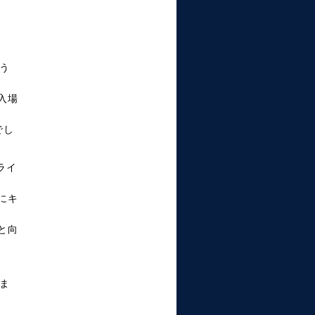
う
入場
でし
ライ
にキ
と向
ま