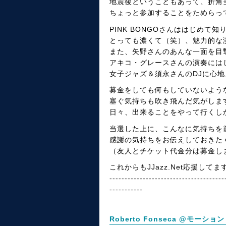
地震後ということもあって、折角
ちょっと参加することをためらっ
PINK BONGOさんははじめて
とっても濃くて（笑）、魅力的な
また、矢野さんのあんな一面を目
アキコ・グレースさんの演奏には
女子ジャズ＆須永さんのDJに心
募金をしても何もしていないよう
塞ぐ気持ちも吹き飛んだ気がしま
日々、出来ることをやって行くし
当選した上に、こんなに気持ちを
感謝の気持ちをお伝えしておきた
（友人とチケット代金分は募金し
これからもJJazz.Net応援してま
--------------------------------------
-----------
Roberto Fonseca @モ