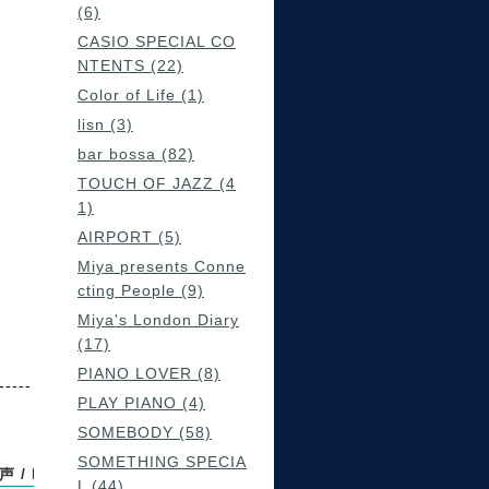
(6)
CASIO SPECIAL CO
NTENTS (22)
Color of Life (1)
lisn (3)
bar bossa (82)
TOUCH OF JAZZ (4
1)
AIRPORT (5)
Miya presents Conne
cting People (9)
Miya's London Diary
(17)
PIANO LOVER (8)
-----
PLAY PIANO (4)
SOMEBODY (58)
SOMETHING SPECIA
/ FROM LISTENRS
L (44)