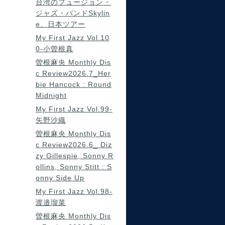
台湾のフュージョン・
ジャズ・バンドSkylin
e、日本ツアー
My First Jazz Vol.10
0-小曽根真
曽根麻央 Monthly Dis
c Review2026.7_Her
bie Hancock : Round
Midnight
My First Jazz Vol.99-
矢野沙織
曽根麻央 Monthly Dis
c Review2026.6_ Diz
zy Gillespie, Sonny R
ollins, Sonny Stitt : S
onny Side Up
My First Jazz Vol.98-
渡邉瑠菜
曽根麻央 Monthly Dis