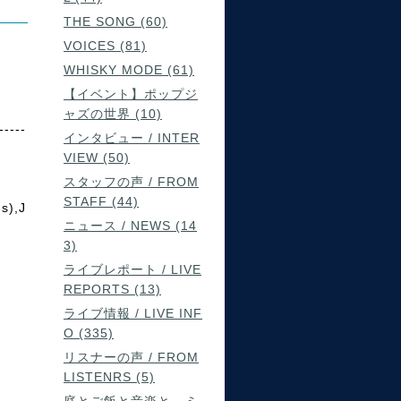
THE SONG (60)
VOICES (81)
WHISKY MODE (61)
【イベント】ポップジ
ャズの世界 (10)
-----
インタビュー / INTER
VIEW (50)
スタッフの声 / FROM
STAFF (44)
s),J
ニュース / NEWS (14
3)
ライブレポート / LIVE
REPORTS (13)
ライブ情報 / LIVE INF
O (335)
リスナーの声 / FROM
LISTENRS (5)