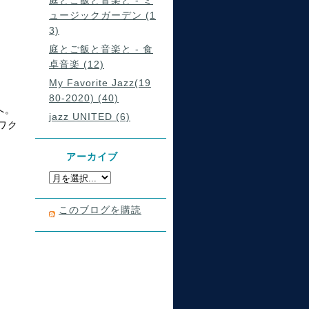
庭とご飯と音楽と - ミ
ュージックガーデン (1
3)
庭とご飯と音楽と - 食
卓音楽 (12)
My Favorite Jazz(19
80-2020) (40)
へ。
jazz UNITED (6)
ワク
アーカイブ
このブログを購読