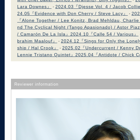
Lara Downes』
2024.03『Djesse Vol. 4 / Jacob Colli
・
24.05『Evidence with Don Cherry / Steve Lacy』
202
・
『Alone Together / Lee Konitz, Brad Mehldau, Charl
nd The Cyclical Night (Tango Apasionado) / Astor Pia
/ Camarón De La Isla』
2024.10『Calle 54 / Various』
brahim Maalouf』
2024.12『Sings for Only the Lonel
・
ship / Hal Crook』
2025.02『Undercurrent / Kenny 
・
Lennie Tristano Quintet』
2025.04『Antidote / Chick 
Reviewer information