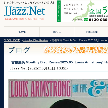
HOME
BLOG
PRESENT
BLOG HOME
>
Monthly Disc Review
> 曽根麻央 Monthly Disc Review2025.05_Louis Arms
曽根麻央 Monthly Disc Review2025.05_Louis Armstrong: Hot
JJazz.Net
(
2025年5月15日 10:00
)