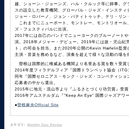
越、ショーン・ジョーンズ、ハル・クルック等に師事。グ
スの設立した教育機関、グローバル・ジャズ・インスティ
ジョー・ロバーノ、ジョン・パティトゥッチ、テリ・リン
これまでにニューポート、モントレー、モントリオール
ズ・フェスティバルに出演。
2017年には自己のバンドでニューヨークのブルーノート
演。2018年メジャー・デビュー。2019年には故・児山紀
ト」の司会を担当。また2020年公開のKevin Hæfeli
主演・音楽を務めるなど、演奏を超えて様々な活動の場を
曽根は国際的に権威ある機関より名誉ある賞を数々受賞
2014年度フィラデルフィア『国際トランペット協会（IT
同年『国際セロニアス・モンク・ジャズ・コンペティショ
応募者の中から選出。
2015年に地元・流山市より『ふるさとづくり功労賞』受賞
2016年アムステルダム『"Keep An Eye" 国際ジャズア
●
曽根麻央Official Site
カテゴリ
:
Monthly Disc Review