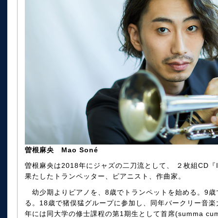
曽根麻央 Mao Soné
曽根麻央は2018年にジャズの二刀流として、 ２枚組CD『Infi
果たしたトランペッター、ピアニスト、作曲家。
幼少期よりピアノを、8歳でトランペットを始める。9歳
る。18歳で猪俣猛グループに参加し、同年バークリー音楽
年には同大学の修士課程の第1期生として首席(summa cum