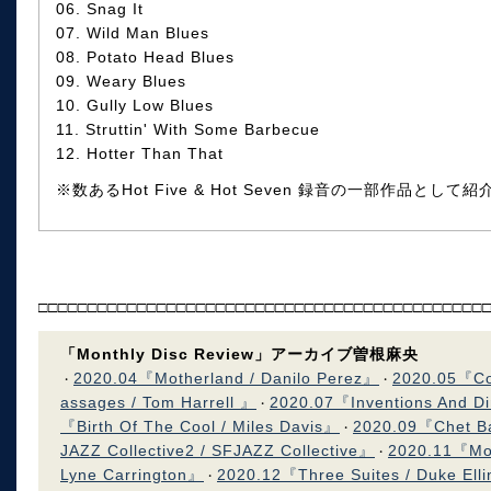
06. Snag It
07. Wild Man Blues
08. Potato Head Blues
09. Weary Blues
10. Gully Low Blues
11. Struttin' With Some Barbecue
12. Hotter Than That
※数あるHot Five & Hot Seven 録音の一部作品として紹
□□□□□□□□□□□□□□□□□□□□□□□□□□□□□□□□□□□□□□□□□□□□□
「Monthly Disc Review」アーカイブ曽根麻央
2020.04『Motherland / Danilo Perez』
2020.05『C
・
・
assages / Tom Harrell 』
2020.07『Inventions And D
・
『Birth Of The Cool / Miles Davis』
2020.09『Chet Ba
・
JAZZ Collective2 / SFJAZZ Collective』
2020.11『Mone
・
Lyne Carrington』
2020.12『Three Suites / Duke Ell
・