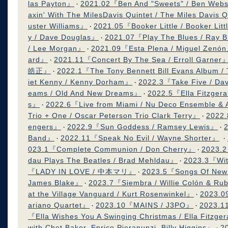
las Payton』
2021.02『Ben And "Sweets" / Ben Webs
・
axin' With The MilesDavis Quintet / The Miles Davis 
uster Williams』
2021.05『Booker Little / Booker Lit
・
y / Dave Douglas』
2021.07『Play The Blues / Ray B
・
/ Lee Morgan』
2021.09『Esta Plena / Miguel Zenó
・
ard』
2021.11『Concert By The Sea / Erroll Garner
・
皓正』
2022.1『The Tony Bennett Bill Evans Album / 
・
iet Kenny / Kenny Dorham』
2022.3『Take Five / D
・
eams / Old And New Dreams』
2022.5『Ella Fitzgeral
・
s』
2022.6『Live from Miami / Nu Deco Ensemble &
・
Trio + One / Oscar Peterson Trio Clark Terry』
2022.
・
engers』
2022.9『Sun Goddess / Ramsey Lewis』
・
・
Band』
2022.11『Speak No Evil / Wayne Shorter』
・
・
023.1『Complete Communion / Don Cherry』
2023.2
・
dau Plays The Beatles / Brad Mehldau』
2023.3『Wit
・
『LADY IN LOVE / 中本マリ』
2023.5『Songs Of New 
・
James Blake』
2023.7『Siembra / Willie Colón & Ru
・
at the Village Vanguard / Kurt Rosenwinkel』
2023.0
・
ariano Quartet』
2023.10『MAINS / J3PO』
2023.1
・
・
『Ella Wishes You A Swinging Christmas / Ella Fitzge
with Chet Baker, Enrico Pieranunzi, Billy Higgins』
2
・