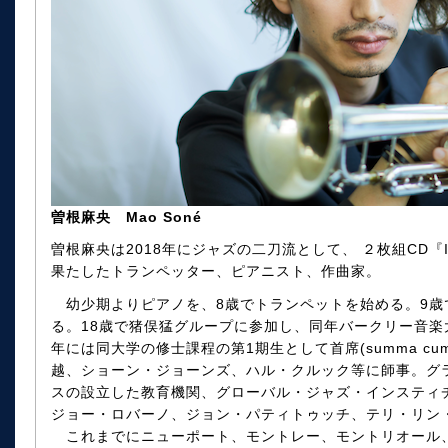
曽根麻央 Mao Soné
曽根麻央は2018年にジャズの二刀流として、 ２枚組CD『Infi
果たしたトランペッター、ピアニスト、作曲家。
幼少期よりピアノを、8歳でトランペットを始める。9歳
る。18歳で猪俣猛グループに参加し、同年バークリー音楽
年には同大学の修士課程の第1期生として首席(summa cum
越、ショーン・ジョーンズ、ハル・クルック等に師事。グ
スの設立した教育機関、グローバル・ジャズ・インスティ
ジョー・ロバーノ、ジョン・パティトゥッチ、テリ・リン
これまでにニューポート、モントレー、モントリオール