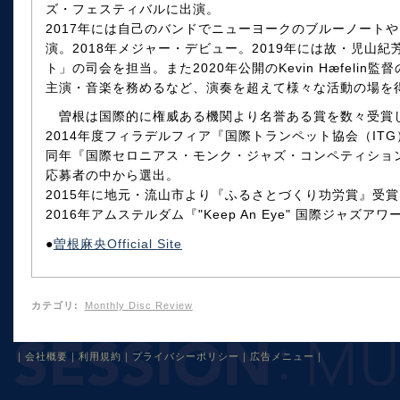
ズ・フェスティバルに出演。
2017年には自己のバンドでニューヨークのブルーノート
演。2018年メジャー・デビュー。2019年には故・児山紀
ト」の司会を担当。また2020年公開のKevin Hæfeli
主演・音楽を務めるなど、演奏を超えて様々な活動の場を
曽根は国際的に権威ある機関より名誉ある賞を数々受賞
2014年度フィラデルフィア『国際トランペット協会（IT
同年『国際セロニアス・モンク・ジャズ・コンペティショ
応募者の中から選出。
2015年に地元・流山市より『ふるさとづくり功労賞』受賞
2016年アムステルダム『"Keep An Eye" 国際ジャズア
●
曽根麻央Official Site
カテゴリ
:
Monthly Disc Review
｜
会社概要
｜
利用規約
｜
プライバシーポリシー
｜
広告メニュー
｜