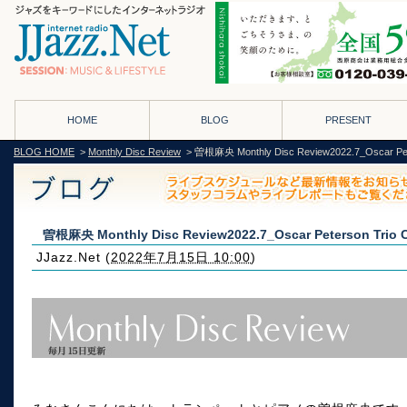
HOME
BLOG
PRESENT
BLOG HOME
>
Monthly Disc Review
> 曽根麻央 Monthly Disc Review2022.7_Oscar Peters
曽根麻央 Monthly Disc Review2022.7_Oscar Peterson Trio Cla
JJazz.Net
(
2022年7月15日 10:00
)