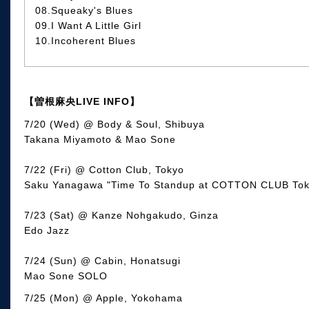
08.Squeaky's Blues
09.I Want A Little Girl
10.Incoherent Blues
【曽根麻央LIVE INFO】
7/20 (Wed) @ Body & Soul, Shibuya
Takana Miyamoto & Mao Sone
7/22 (Fri) @ Cotton Club, Tokyo
Saku Yanagawa "Time To Standup at COTTON CLUB Tok
7/23 (Sat) @ Kanze Nohgakudo, Ginza
Edo Jazz
7/24 (Sun) @ Cabin, Honatsugi
Mao Sone SOLO
7/25 (Mon) @ Apple, Yokohama