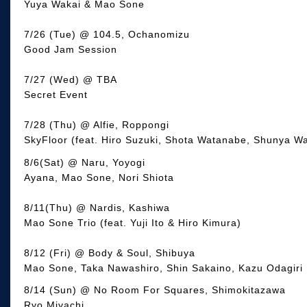
Yuya Wakai & Mao Sone
7/26 (Tue) @ 104.5, Ochanomizu
Good Jam Session
7/27 (Wed) @ TBA
Secret Event
7/28 (Thu) @ Alfie, Roppongi
SkyFloor (feat. Hiro Suzuki, Shota Watanabe, Shunya W
8/6(Sat) @ Naru, Yoyogi
Ayana, Mao Sone, Nori Shiota
8/11(Thu) @ Nardis, Kashiwa
Mao Sone Trio (feat. Yuji Ito & Hiro Kimura)
8/12 (Fri) @ Body & Soul, Shibuya
Mao Sone, Taka Nawashiro, Shin Sakaino, Kazu Odagiri
​​8/14 (Sun) @ No Room For Squares, Shimokitazawa
Ryo Miyachi