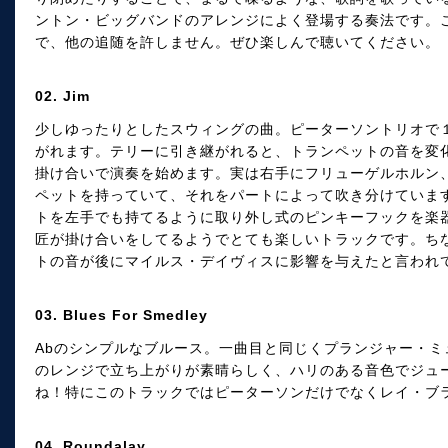
ントン・ビッグバンドのアレンジによく登場する奏法です。
で、他の追随を許しません。ぜひ楽しんで聴いてください。
02. Jim
少しゆったりとしたスウィングの曲。ピーターソントリオで
がれます。テリーに引き継がれると、トランペットの音を変
掛け合いで演奏を始めます。実は右手にフリューゲルホルン
ペットを持っていて、それをパートによって吹き分けていま
トを左手でも持てるように取り外し式のピンキーフックを楽
匠が掛け合いをしてるようでとても楽しいトラックです。ち
トの音が後にマイルス・デイヴィスに影響を与えたと言われ
03. Blues For Smedley
Abのシンプルなブルース。一曲目と同じくプランジャー・
のレンジで立ち上がりが素晴らしく、ハリのある音色でジュ
ね！特にこのトラックではピーターソンだけでなくレイ・ブ
04. Roundalay