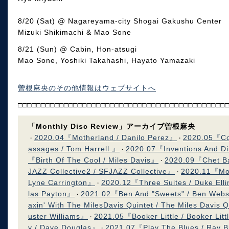
8/20 (Sat) @ Nagareyama-city Shogai Gakushu Center
Mizuki Shikimachi & Mao Sone
​​8/21 (Sun) @ Cabin, Hon-atsugi
Mao Sone, Yoshiki Takahashi, Hayato Yamazaki
曽根麻央のその他情報はウェブサイトへ
□□□□□□□□□□□□□□□□□□□□□□□□□□□□□□□□□□□□□□□□□□□□□
「Monthly Disc Review」アーカイブ曽根麻央
2020.04『Motherland / Danilo Perez』
2020.05『C
・
・
assages / Tom Harrell 』
2020.07『Inventions And D
・
『Birth Of The Cool / Miles Davis』
2020.09『Chet Ba
・
JAZZ Collective2 / SFJAZZ Collective』
2020.11『Mone
・
Lyne Carrington』
2020.12『Three Suites / Duke Ell
・
las Payton』
2021.02『Ben And "Sweets" / Ben Webs
・
axin' With The MilesDavis Quintet / The Miles Davis 
uster Williams』
2021.05『Booker Little / Booker Lit
・
y / Dave Douglas』
2021.07『Play The Blues / Ray B
・