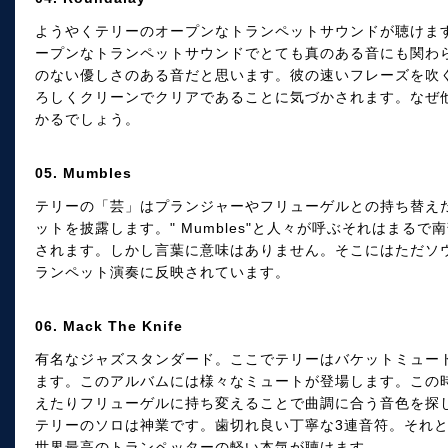
ようやくテリーのオープンなトランペットサウンドが聴けま
ープンなトランペットサウンドでとても真のある音にも関わ
のない優しさのある音だと思います。彼の速いフレーズを吹
ろしくクリーンでクリアであることに気づかされます。なぜ
かるでしょう。
05. Mumbles
テリーの「芸」はプランジャーやフリューゲルとの持ち替え
ットを披露します。" Mumbles"と人々が呼ぶそれはまる
されます。しかし言葉に意味はありません。そこにはただソ
ランペット演奏に反映されています。
06. Mack The Knife
有名なジャズスタンダード。ここでテリーはバケットミュー
ます。このアルバムには様々なミュートが登場します。この
えたりフリューゲルに持ち変えることで曲調に合う音色を探
テリーのソロは神業です。歯切れ良い丁寧な3連音符。それと
世界最高のトランペッターの軽い本気が聴けます。