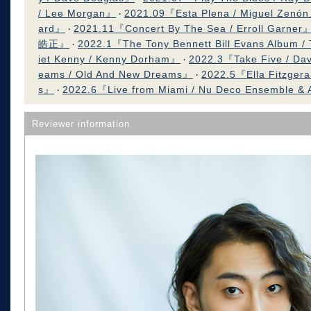
/ Lee Morgan』
2021.09『Esta Plena / Miguel Zenó
・
ard』
2021.11『Concert By The Sea / Erroll Garner
・
皓正』
2022.1『The Tony Bennett Bill Evans Album / 
・
iet Kenny / Kenny Dorham』
2022.3『Take Five / D
・
eams / Old And New Dreams』
2022.5『Ella Fitzgeral
・
s』
2022.6『Live from Miami / Nu Deco Ensemble &
・
Reviewer information