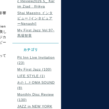
c Review2026.5_ Kar
im Ziad : Ifrikya
影響
Shai Maestro インタ
ビュー [インタビュア
ーNenashi]
en
My First Jazz Vol.97-
美し
馬場智章
ジカ
ピー
カテゴリ
って
Pit Inn Live Invitation
(23)
My First Jazz (100)
LIFE STYLE (1)
わたしとOMA SOUND
(8)
Monthly Disc Review
(130)
JAZZ in NEW YORK