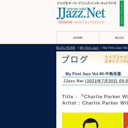
HOME
BLOG
BLOG HOME
>
My First Jazz
> My First Jazz 
My First Jazz Vol.40-中島朱葉
JJazz.Net
(
2021年7月20日 09:
Title : 『Charlie Parker W
Artist : Charlie Parker Wi