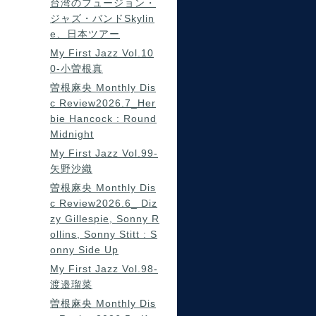
台湾のフュージョン・
ジャズ・バンドSkylin
e、日本ツアー
My First Jazz Vol.10
0-小曽根真
曽根麻央 Monthly Dis
c Review2026.7_Her
bie Hancock : Round
Midnight
My First Jazz Vol.99-
矢野沙織
曽根麻央 Monthly Dis
c Review2026.6_ Diz
zy Gillespie, Sonny R
ollins, Sonny Stitt : S
onny Side Up
My First Jazz Vol.98-
渡邉瑠菜
曽根麻央 Monthly Dis