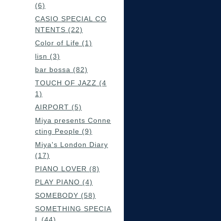
(6)
CASIO SPECIAL CO
NTENTS (22)
Color of Life (1)
lisn (3)
bar bossa (82)
TOUCH OF JAZZ (4
1)
AIRPORT (5)
Miya presents Conne
cting People (9)
Miya's London Diary
(17)
PIANO LOVER (8)
PLAY PIANO (4)
SOMEBODY (58)
SOMETHING SPECIA
L (44)