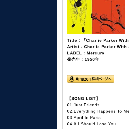
Title : 『Charlie Parker Wit
Artist : Charlie Parker With
LABEL : Mercury‎
発売年 : 1950年
【SONG LIST】
01.Just Friends
02.Everything Happens To M
03.April In Paris
04.If I Should Lose You