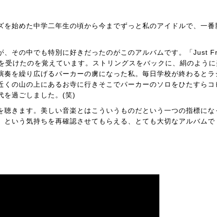
ズを始めた中学二年生の頃から今までずっと私のアイドルで、一番
その中でも特別に好きだったのがこのアルバムです。「Just Fri
撃を受けたのを覚えています。ストリングスをバックに、絹のように
演奏を繰り広げるパーカーの虜になった私。毎日学校が終わるとラ
近くの山の上にあるお寺に行きそこでパーカーのソロをひたすらコ
を過ごしました。(笑)
を聴きます。美しい音楽とはこういうものだという一つの指標にな
、という気持ちを再確認させてもらえる、とても大切なアルバムで