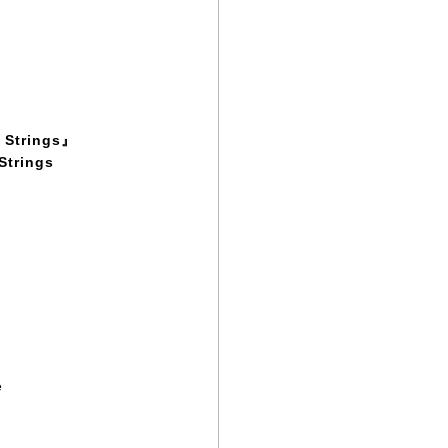
h Strings』
 Strings
e