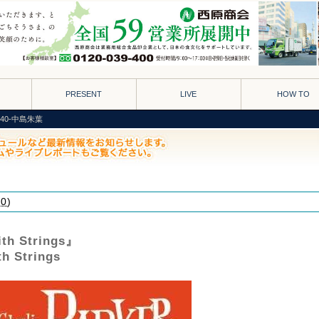
PRESENT
LIVE
HOW TO
Vol.40-中島朱葉
00
)
ith Strings』
th Strings