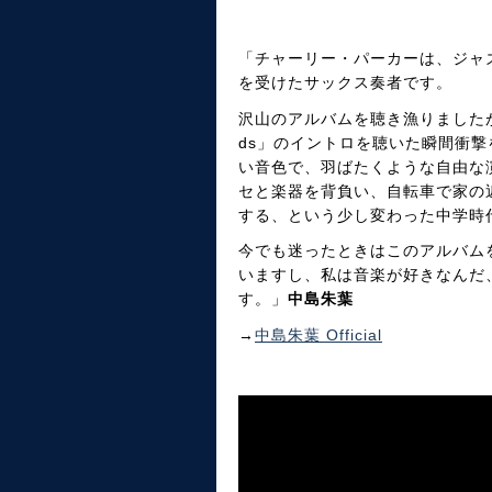
「チャーリー・パーカーは、ジャ
を受けたサックス奏者です。
沢山のアルバムを聴き漁りましたが、
ds」のイントロを聴いた瞬間衝
い音色で、羽ばたくような自由な
セと楽器を背負い、自転車で家の
する、という少し変わった中学時代
今でも迷ったときはこのアルバム
いますし、私は音楽が好きなんだ
す。」
中島朱葉
→
中島朱葉 Official