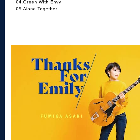
04.Green With Envy
05.Alone Together