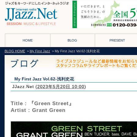
HOME
BLOG
PRESENT
BLOG HOME
>
My First Jazz
> My First Jazz Vol.62-浅利史花
My First Jazz Vol.62-浅利史花
JJazz.Net
(
2023年5月20日 10:00
)
Title : 『Green Street』
Artist : Grant Green