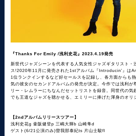
『Thanks For Emily /浅利史花』2023.4.19発売
新世代ジャズシーンを代表する人気女性ジャズギタリスト・
ス!2020年11月に発売された1stアルバム『Introducin'
1位ランクインするなど好セールスを記録し、各方面からも
気の彼女のセカンドアルバムの発売が決定。今作では浅利が
リー・レムラーにちなんだセットリストを録音。同世代の気
でも王道なジャズを聴かせる、エミリーに捧げた渾身のオリジ
【2ndアルバムリリースツアー】
浅利史花g 壷阪健登p 三嶋大輝b 山崎隼d
ゲスト(6/21公演のみ)曽我部泰紀ts 片山士駿fl