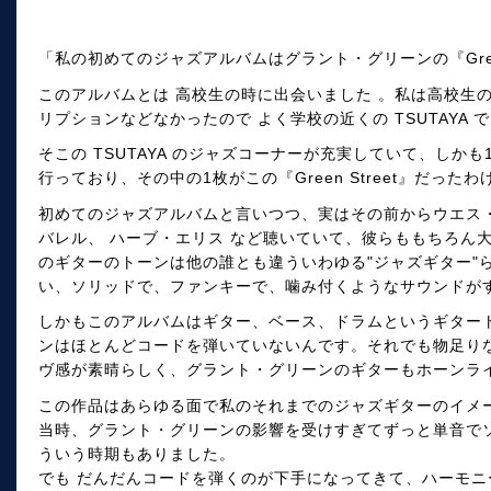
「私の初めてのジャズアルバムはグラント・グリーンの『Green
このアルバムとは 高校生の時に出会いました 。私は高校生
リプションなどなかったので よく学校の近くの TSUTAYA で
そこの TSUTAYA のジャズコーナーが充実していて、しか
行っており、その中の1枚がこの『Green Street』だったわ
初めてのジャズアルバムと言いつつ、実はその前からウエス・
バレル、 ハーブ・エリス など聴いていて、彼らももちろん
のギターのトーンは他の誰とも違ういわゆる"ジャズギター"
い、ソリッドで、ファンキーで、噛み付くようなサウンドが
しかもこのアルバムはギター、ベース、ドラムというギター
ンはほとんどコードを弾いていないんです。それでも物足り
ヴ感が素晴らしく、グラント・グリーンのギターもホーンラ
この作品はあらゆる面で私のそれまでのジャズギターのイメ
当時、グラント・グリーンの影響を受けすぎてずっと単音で
ういう時期もありました。
でも だんだんコードを弾くのが下手になってきて、ハーモ