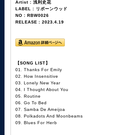
Artist : 浅利史花
LABEL : リボーンウッド
NO : RBW0026
RELEASE : 2023.4.19
【SONG LIST】
01. Thanks For Emily
02. How Insensitive
03. Lonely New Year
04. I Thought About You
05. Routine
06. Go To Bed
07. Samba De Ameijoa
08. Polkadots And Moonbeams
09. Blues For Herb