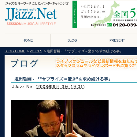
HOME
BLOG
PRESENT
BLOG HOME
>
VOICES
> 塩田哲嗣 - 『"サプライズ＝驚き"を求め続ける事』
塩田哲嗣 - 『"サプライズ＝驚き"を求め続ける事』
JJazz.Net
(
2008年9月 3日 19:01
)