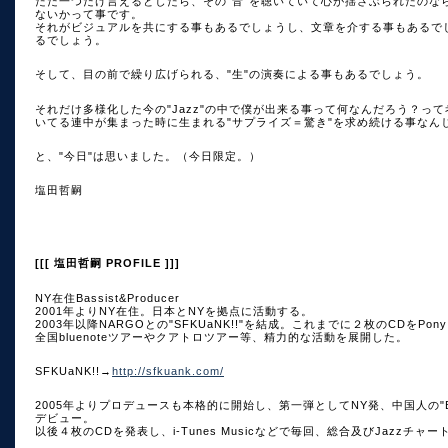
ただ一つだけ言えるとしたら、その"音"を聴いていて心が揺さぶられたのなら、
ないかって事です。
それがビジュアルを共にする事もあるでしょうし、文章を介する事もあるでし
るでしょう。
そして、目の前で繰り広げられる、"生"の演奏による事もあるでしょう。
それだけ多様化した今の"Jazz"の中で僕が出来る事って何なんだろう？っ
いてる連中が集まった時に生まれる"サプライズ＝驚き"を求め続ける事なん
と、"今日"は思いました。（今日限定。）
塩田哲嗣
[[[ 塩田哲嗣 PROFILE ]]]
NY在住Bassist&Producer
2001年よりNY在住。日本とNYを拠点に活動する。
2003年以降NARGOとの"SFKUaNK!!"を結成。これまでに２枚のCDをPony
全国bluenoteツアーやクアトロツアー等、精力的な活動を展開した。
SFKUaNK!!→
http://sfkuank.com/
2005年よりプロデュースも本格的に開始し、第一弾としてNY発、中国人の"Be
デビュー。
以後４枚のCDを発表し、i-Tunes Musicなどで毎回、総合及びJazzチ