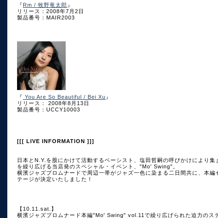
『
Rm / 牧野竜太郎
』
リリース：2008年7月2日
製品番号：MAIR2003
『
You Are So Beautiful / Bei Xu
』
リリース： 2008年8月13日
製品番号：UCCY10003
[[[ LIVE INFORMATION ]]]
日本とN.Y.を股にかけて活動するベーシスト、塩田哲嗣の呼びかけにより集ま
を繰り広げる当店発のスペシャル・イベント、"Mo' Swing"。
横濱ジャズプロムナードで周辺一帯がジャズ一色に染まる二日間共に、本編
テージが決定いたしました！
【10.11.sat.】
横濱ジャズプロムナード本編"Mo' Swing" vol.11で繰り広げられた迫力の