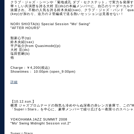
クラブ・ジャズ・シーンや「菊地成孔 ダブ・セクステット」で実力を発揮する
華々しい共演歴を誇る大村 亘(ds)の本編メンバーに、自己のリーダーカルテットの
抜擢され、不動の人気を誇る鈴木央紹(sax)、クラブ・ジャズ・バンド「quas
(key)が加わり、迫力の２管編成で送る熱いセッションは見逃せない！
NORI SHIOTA(b) Special Session "Mo' Swing"
"AFTER HOURS"
類家心平(tp)
鈴木央紹(sax)
平戸祐介[from Quasimode](p)
大村 亘(ds)
塩田哲嗣(b)
他
Charge：￥4,200(税込)
Showtimes： 10:00pm (open_9:00pm)
詳細
【10.12.sun.】
横濱 ジャズプロムナードの熱気も冷めやらぬ深夜の赤レンガ倉庫で、この"Mo
「Super☆Stars」を中心に、豪華メンバーで繰り広げる一夜限りのスペシ
YOKOHAMA JAZZ SUMMIT 2008
"Mo' Swing Midnight Session vol.2"
Super☆Stars