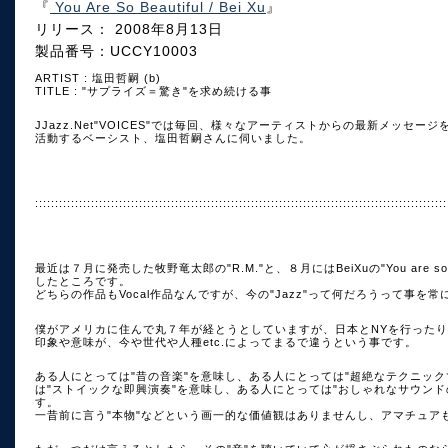
『
You Are So Beautiful / Bei Xu
』
リリース： 2008年8月13日
製品番号：UCCY10003
ARTIST : 塩田哲嗣 (b)
TITLE : "サプライズ＝驚き"を求め続ける事
JJazz.Net"VOICES"では毎回、様々なアーティストからの最新メッセ
活動するベーシスト、塩田哲嗣さんに伺いました。
:::::::::::::::::::::::::::::::::::::::::::::::::::::::::::::::::::::::::::::::::::::::::::::::::::::::
最近は７月に発売した牧野竜太郎の"R.M."と、８月にはBeiXuの"You are so 
したところです。
どちらの作品もVocal作品なんですが、今の"Jazz"って何だろうって事
僕がアメリカに住んで丸７年が経とうとしていますが、日本とNYを行ったり来
印象や意味が、今や世代や人種etc.によってまるで違うという事です。
ある人にとっては"昔の音楽"を意味し、ある人にとっては"超絶なテクニッ
は"ストイックな即興演奏"を意味し、ある人にとっては"おしゃれなサウン
す。
一昔前に言う"本物"などという画一的な価値観はありませんし、アマチュアも