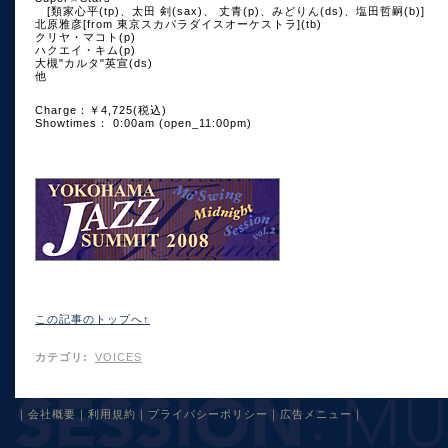
[類家心平(tp)、太田 剣(sax)、 丈青(p)、みどりん(ds)、塩田哲嗣(b)]
北原雅彦[from 東京スカパラダイスオーケストラ](tb)
クリヤ・マコト(p)
ハクエイ・キム(p)
大槻"カルタ"英宣(ds)
他
Charge：￥4,725(税込)
Showtimes： 0:00am (open_11:00pm)
この記事のトップへ↑
カテゴリ
:
VOICES
｜
会社概要
｜
利用規約
｜
プライバシーポリシー
｜
広告メニュー
｜