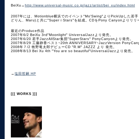
BeiXu→
http://www.universal-music.co.jp/jazz/artist/bei_xu/index.html
2007年には、Motionblue横浜でのイベント"Mo'Swing"よりPick
どりん、Maru)と共に"Super☆Stars"を結成。CDをPony Canyonよりリ
最近のProduce作品
2007年6/2 BeiXu 3rd"Moonlight" UniversalJazzより発売。
2007年6/20 若手JazzAllStar集団"SuperStars" PonyCanyonより発売。
2007年8/29 工藤静香ベスト~20th ANNIVERSARY~JazzVersion PonyC
2008年７/2 牧野竜太郎デビューCD "R.M" JAZZZ より 発売。
2008年8/13 Bei Xu 4th "You are so beautiful"UniversalJazzより発売。
→
塩田哲嗣 HP
[[[ WORKS ]]]