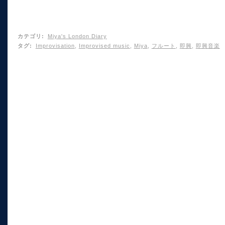
カテゴリ
:
Miya's London Diary
タグ
:
Improvisation
,
Improvised music
,
Miya
,
フルート
,
即興
,
即興音楽