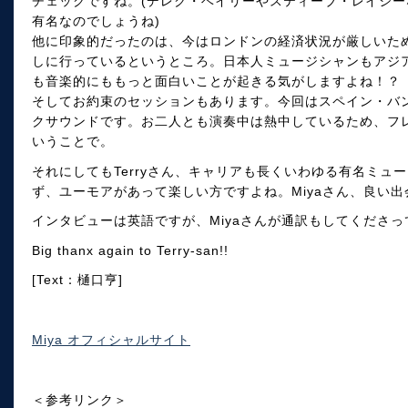
チェックですね。(デレク・ベイリーやスティーブ・レイシ
有名なのでしょうね)
他に印象的だったのは、今はロンドンの経済状況が厳しいた
しに行っているというところ。日本人ミュージシャンもアジ
も音楽的にももっと面白いことが起きる気がしますよね！？
そしてお約束のセッションもあります。今回はスペイン・バ
クサウンドです。お二人とも演奏中は熱中しているため、フ
いうことで。
それにしてもTerryさん、キャリアも長くいわゆる有名ミュ
ず、ユーモアがあって楽しい方ですよね。Miyaさん、良い
インタビューは英語ですが、Miyaさんが通訳もしてくださ
Big thanx again to Terry-san!!
[Text：樋口亨]
Miya オフィシャルサイト
＜参考リンク＞