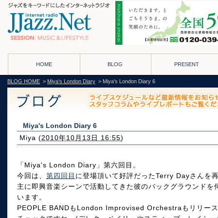
HOME
BLOG
PRESENT
BLOG HOME
>
Miya's London Diary
> Miya's London Diary 6
Miya's London Diary 6
Miya
(
2010年10月13日 16:55
)
「Miya's London Diary」第六回目。
今回は、
第四回目
に登場頂いて好評だったTerry Dayさ
主に即興音楽シーンで活動してきた彼のバックグラウンドを
います。
PEOPLE BANDもLondon Improvised Orchestr