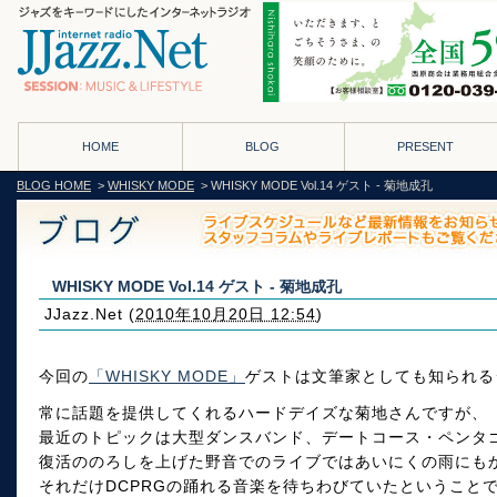
HOME
BLOG
PRESENT
BLOG HOME
>
WHISKY MODE
> WHISKY MODE Vol.14 ゲスト - 菊地成孔
WHISKY MODE Vol.14 ゲスト - 菊地成孔
JJazz.Net
(
2010年10月20日 12:54
)
今回の
「WHISKY MODE」
ゲストは文筆家としても知られる
常に話題を提供してくれるハードデイズな菊地さんですが、
最近のトピックは大型ダンスバンド、デートコース・ペンタ
復活ののろしを上げた野音でのライブではあいにくの雨にも
それだけDCPRGの踊れる音楽を待ちわびていたということ