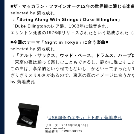
■ザ・マッカラン・ファインオーク12年の世界観に通じる楽曲
selected by 菊地成孔
→「String Along With Strings / Duke Ellington」
「Duke Ellingtonのレア盤。1963年に録音され、
エリントン死後の1976年リリ－スされたという熟成された（
■今回のテーマ「Night in Tokyo」に合う楽曲■
selected by 菊地成孔
→「アルト・サックス、ウッド・ベース、ドラムス、ハープに
「東京の夜は踊って楽しむこともできるし、静かに過ごすこ
この曲は、享楽的という程でもないし、かといってまったり
ぎりぎりスリルさがあるので、東京の夜のイメージに合うか
by 菊地成孔
USB闘争のエチカ 上下巻 / 菊地成孔
『
』
リリース：2010年10月30日
ewe records
製品番号：EWUSB0179