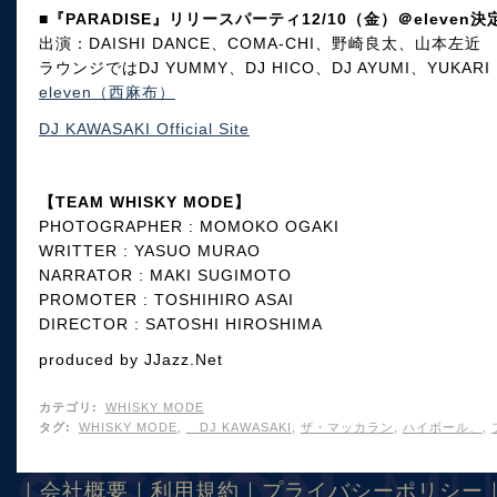
■『PARADISE』リリースパーティ12/10（金）＠eleven決
出演：DAISHI DANCE、COMA-CHI、野崎良太、山本左近
ラウンジではDJ YUMMY、DJ HICO、DJ AYUMI、YUKARI
eleven（西麻布）
DJ KAWASAKI Official Site
【TEAM WHISKY MODE】
PHOTOGRAPHER : MOMOKO OGAKI
WRITTER : YASUO MURAO
NARRATOR : MAKI SUGIMOTO
PROMOTER : TOSHIHIRO ASAI
DIRECTOR : SATOSHI HIROSHIMA
produced by JJazz.Net
カテゴリ
:
WHISKY MODE
タグ
:
WHISKY MODE
,
DJ KAWASAKI
,
ザ・マッカラン
,
ハイボール、
,
｜
会社概要
｜
利用規約
｜
プライバシーポリシー