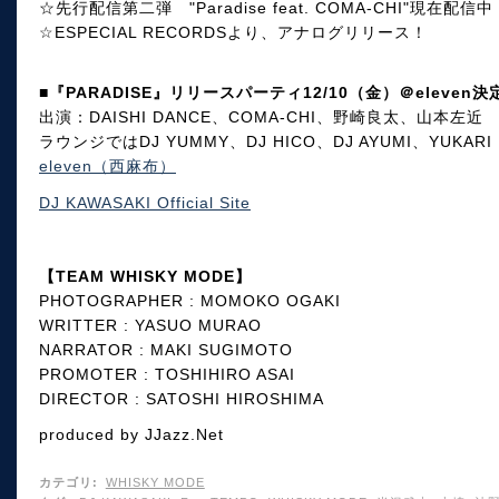
☆先行配信第二弾 "Paradise feat. COMA-CHI"現在配信中
☆ESPECIAL RECORDSより、アナログリリース！
■『PARADISE』リリースパーティ12/10（金）＠eleven決
出演：DAISHI DANCE、COMA-CHI、野崎良太、山本左近
ラウンジではDJ YUMMY、DJ HICO、DJ AYUMI、YUKARI
eleven（西麻布）
DJ KAWASAKI Official Site
【TEAM WHISKY MODE】
PHOTOGRAPHER : MOMOKO OGAKI
WRITTER : YASUO MURAO
NARRATOR : MAKI SUGIMOTO
PROMOTER : TOSHIHIRO ASAI
DIRECTOR : SATOSHI HIROSHIMA
produced by JJazz.Net
カテゴリ
:
WHISKY MODE