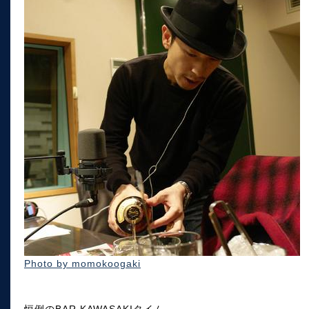
Photo by momokoogaki
恒例のBAR KAWASAKIタイム。