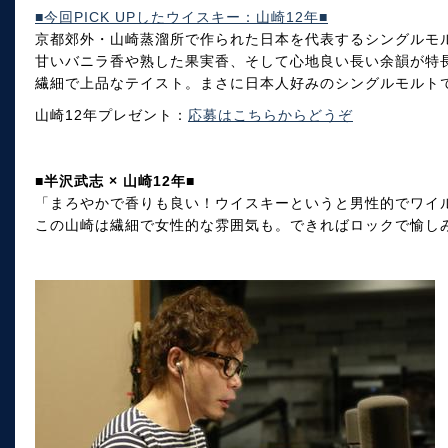
■今回PICK UPしたウイスキー：山崎12年■
京都郊外・山崎蒸溜所で作られた日本を代表するシングルモ
甘いバニラ香や熟した果実香、そして心地良い長い余韻が特
繊細で上品なテイスト。まさに日本人好みのシングルモルト
山崎12年プレゼント：
応募はこちらからどうぞ
■半沢武志 × 山崎12年■
「まろやかで香りも良い！ウイスキーというと男性的でワイ
この山崎は繊細で女性的な雰囲気も。できればロックで愉しみ