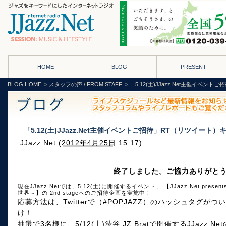
HOME
BLOG
PRESENT
BLOG HOME
>
スタッフの声 / FROM STAFF
> 「5.12(土)JJazz.Net主催イベ
「5.12(土)JJazz.Net主催イベントご招待」RT（リツイート
JJazz.Net
(
2012年4月25日 15:17
)
終了しました。ご協力ありがと
現在JJazz.Netでは、5.12(土)に開催するイベント、 【JJazz.Net presen
世界～】の 2nd stageへのご招待企画を実施中！
応募方法は、Twitterで（#POPJAZZ）のハッシュタグ
け！
抽選で3名様に、5/12(土)渋谷 JZ Bratで開催するJJazz.N