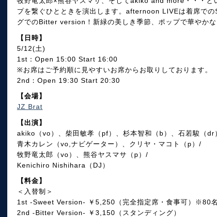
牧野竜太郎×熊谷ヤスマサ、そしてakiko and more・
プを繋ぐひとときを演出します。afternoon LIVEは着席でのSwee
グでのBitter version！新緑の美しき季節、ポップで華
【日時】
5/12(土)
1st：Open 15:00 Start 16:00
※お席はご予約順に見やすいお席からお取りしております。
2nd：Open 19:30 Start 20:30
【会場】
JZ Brat
【出演】
akiko（vo）、柴田敏孝（pf）、杉本智和（b）、石若駿（dr
青木カレン（vo,ナビゲーター）、クリヤ・マコト（p）/
牧野竜太郎（vo）、熊谷ヤスマサ（p）/
Kenichiro Nishihara（DJ）
【料金】
＜入替制＞
1st -Sweet Version- ￥5,250（完全指定席・食事可）※8
2nd -Bitter Version- ￥3,150（スタンディング）