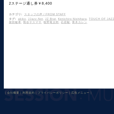
2ステージ通し券￥8,400
カテゴリ
:
スタッフの声 / FROM STAFF
タグ
:
akiko
,
JJazz.Net
,
JZ Brat
,
Kenichiro Nishihara
,
TOUCH OF JAZ
柴田敏孝
,
熊谷ヤスマサ
,
牧野竜太郎
,
石若駿
,
青木カレン
｜
会社概要
｜
利用規約
｜
プライバシーポリシー
｜
広告メニュー
｜