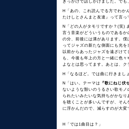
きっかけで話しかけました。でも
H「あの、これ読んでる方でわか
たけしとさんまと友達』って言っ
N「どの人がタモリですか？(笑)
言う音楽がどういうものであるか
の分、前後には溝があります。僕
ってジャズの新たな側面にも光を
以前からあったジャズを遠ざけて
も、今後も年上の方と一緒に色々
よなとは思ってます。あとは、ク
H「なるほど。では曲に行きまし
N「はい。テーマは
『歌にねじ伏
ないような類いのうるさい歌モノ
られたいみたいな気持ちがかなり
を聴くことが多いんですが、そん
に浮かんだので、減らすのが大変
H「では1曲目は？」