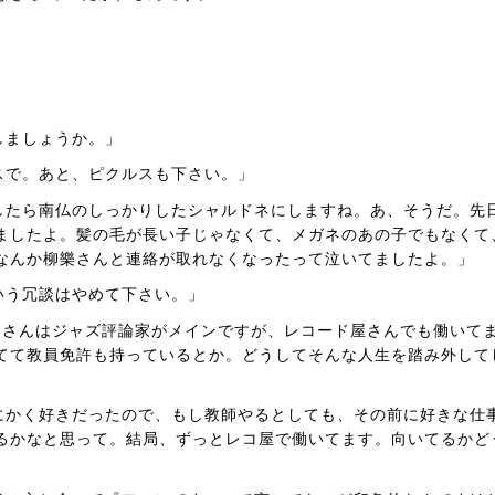
」
しましょうか。」
スで。あと、ピクルスも下さい。」
したら南仏のしっかりしたシャルドネにしますね。あ、そうだ。先
ましたよ。髪の毛が長い子じゃなくて、メガネのあの子でもなくて
なんか柳樂さんと連絡が取れなくなったって泣いてましたよ。」
いう冗談はやめて下さい。」
柳樂さんはジャズ評論家がメインですが、レコード屋さんでも働いて
てて教員免許も持っているとか。どうしてそんな人生を踏み外して
にかく好きだったので、もし教師やるとしても、その前に好きな仕
るかなと思って。結局、ずっとレコ屋で働いてます。向いてるかど