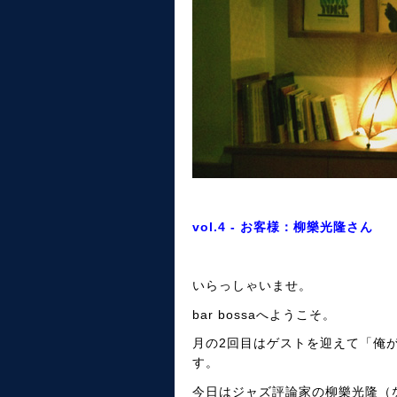
vol.4 - お客様：柳樂光隆さん
いらっしゃいませ。
bar bossaへようこそ。
月の2回目はゲストを迎えて「俺
す。
今日はジャズ評論家の柳樂光隆（