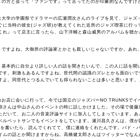
イの方と会って『ファンです』って言ってたのが印象的なんですけ
」
は大学の学園祭でドラマーの広瀬潤次さんのライブを見て、ジャズ
ぐに当時の彼女(ジャズ研)が教えてくれた近所のジャズ喫茶に行っ
くれ』って店主に言ったら、山下洋輔と森山威男のアルバムを聴か
うですよね。大御所の評論家とかとも親しいじゃないですか。あれ
。基本的に自分より詳しい人の話を聞きたいんで、この人に話を聞
です。刺激もあるんですよね。世代間の認識のズレとかも面白いで
すよ。同世代とつるんでいても得られないことは多いと思います。
」
お店に会いに行って。今では国立のジャズバーNO TRUNKSでイ
樹さんは中山さんのイベントの時に話しかけました。その場で後藤
ただいて、お二人の音楽評論サイトに加入してしまっています。あ
ベルベットサンでもイベントをしています。瀬川昌久さんは、僕が
ーを書いたら、読んでくれてて、僕に連絡をくれたんです。バド・
イムの話とか聞けますからね。高橋健太郎さんはツイッターでなん