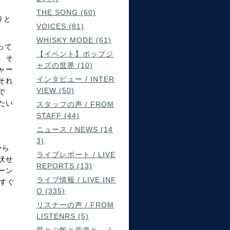
THE SONG (60)
リと
VOICES (81)
WHISKY MODE (61)
って
【イベント】ポップジ
、そ
ャズの世界 (10)
ャー
インタビュー / INTER
それ
VIEW (50)
で
たい
スタッフの声 / FROM
STAFF (44)
ニュース / NEWS (14
3)
から
ライブレポート / LIVE
伏せ
REPORTS (13)
ーン
ライブ情報 / LIVE INF
すぐ
O (335)
リスナーの声 / FROM
LISTENRS (5)