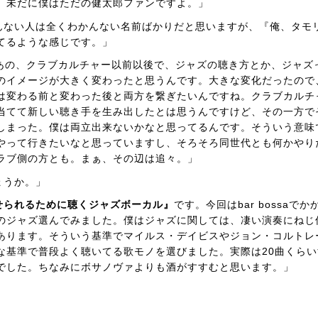
、未だに僕はただの健太郎ファンですよ。」
んない人は全くわかんない名前ばかりだと思いますが、『俺、タモ
てるような感じです。」
 あの、クラブカルチャー以前以後で、ジャズの聴き方とか、ジャズ
のイメージが大きく変わったと思うんです。大きな変化だったので
は変わる前と変わった後と両方を繋ぎたいんですね。クラブカルチ
当てて新しい聴き手を生み出したとは思うんですけど、その一方で
しまった。僕は両立出来ないかなと思ってるんです。そういう意味
やって行きたいなと思っていますし、そろそろ同世代とも何かやり
ラブ側の方とも。まぁ、その辺は追々。」
ょうか。」
せられるために聴くジャズボーカル』
です。今回はbar bossaでか
のジャズ選んでみました。僕はジャズに関しては、凄い演奏にねじ
あります。そういう基準でマイルス・デイビスやジョン・コルトレ
な基準で普段よく聴いてる歌モノを選びました。実際は20曲くらい
でした。ちなみにボサノヴァよりも酒がすすむと思います。」