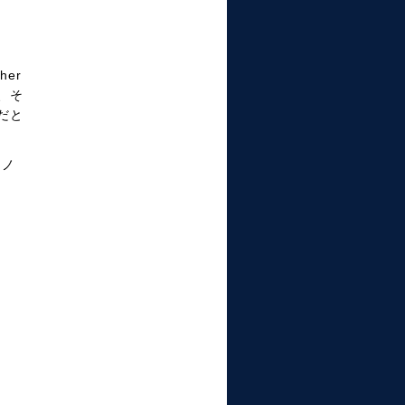
her
、そ
だと
てノ