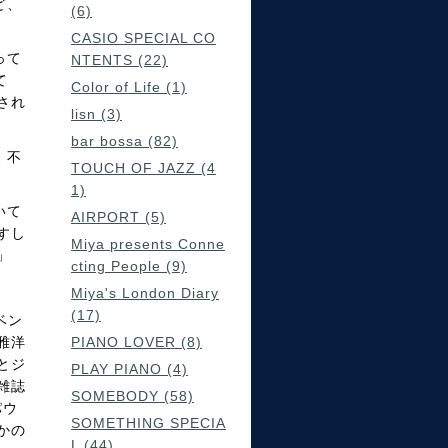
ど、
(6)
CASIO SPECIAL CO
って
NTENTS (22)
て
Color of Life (1)
され
lisn (3)
bar bossa (82)
、不
TOUCH OF JAZZ (4
1)
いて
AIRPORT (5)
すし
Miya presents Conne
」
cting People (9)
Miya's London Diary
(17)
ベン
雅洋
PIANO LOVER (8)
とジ
PLAY PIANO (4)
雑誌
SOMEBODY (58)
パウ
SOMETHING SPECIA
かの
L (44)