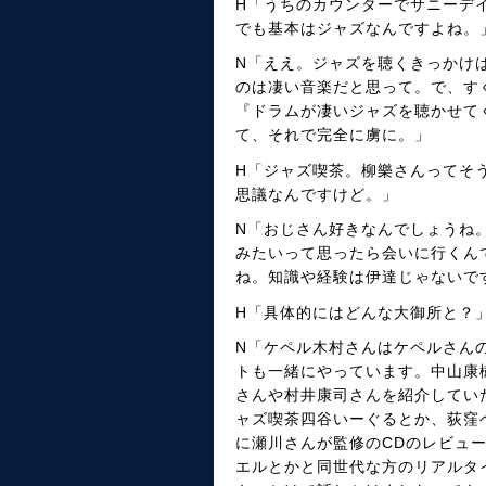
H「うちのカウンターでサニーデ
でも基本はジャズなんですよね。
N「ええ。ジャズを聴くきっかけ
のは凄い音楽だと思って。で、す
『ドラムが凄いジャズを聴かせて
て、それで完全に虜に。」
H「ジャズ喫茶。柳樂さんってそ
思議なんですけど。」
N「おじさん好きなんでしょうね
みたいって思ったら会いに行くん
ね。知識や経験は伊達じゃないで
H「具体的にはどんな大御所と？
N「ケペル木村さんはケペルさんの
トも一緒にやっています。中山康
さんや村井康司さんを紹介してい
ャズ喫茶四谷いーぐるとか、荻窪
に瀬川さんが監修のCDのレビュ
エルとかと同世代な方のリアルタ