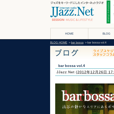
HOME
BLOG
BLOG HOME
>
bar bossa
> bar bossa vol.4
bar bossa vol.4
JJazz.Net
(
2012年12月26日 17: