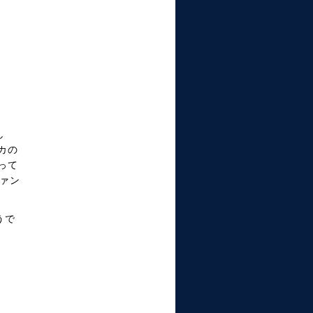
し
カの
って
ァン
うで