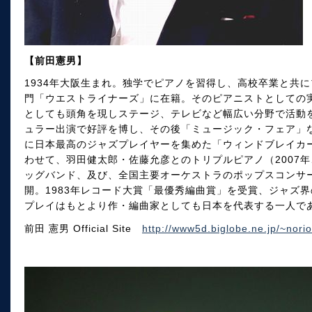
【前田憲男】
1934年大阪生まれ。独学でピアノを習得し、高校卒業と共にプ
門「ウエストライナーズ」に在籍。そのピアニストとしての
としても頭角を現しステージ、テレビなど幅広い分野で活動を始
ュラー出演で好評を博し、その後「ミュージック・フェア」な
に日本最高のジャズプレイヤーを集めた「ウィンドブレイカ
わせて、羽田健太郎・佐藤允彦とのトリプルピアノ（2007
ッグバンド、及び、全国主要オーケストラのポップスコンサ
開。1983年レコード大賞「最優秀編曲賞」を受賞、ジャズ
プレイはもとより作・編曲家としても日本を代表する一人で
前田 憲男 Official Site
http://www5d.biglobe.ne.jp/~norio