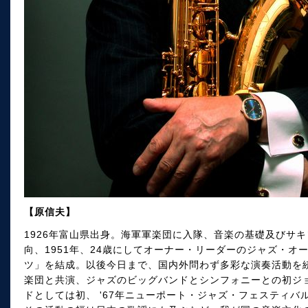
【原信夫】
1926年富山県出身。海軍軍楽団に入隊、音楽の基礎及びサ
向、1951年、24歳にしてオーナー・リーダーのジャズ・
ツ」を結成。以後今日まで、国内外問わず多彩な演奏活動を続け
楽団と共演、ジャズのビッグバンドとシンフォニーとの初ジ
ドとしては初、 '67年ニューポート・ジャズ・フェスティ