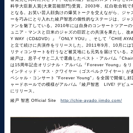
科学大臣新人賞(大衆芸能部門)受賞。2003年、紅白歌合戦
となる。お笑い芸人顔負けの爆笑トークを交えながら、ジャズ、
ーを巧みにとり入れた綾戸智恵の個性的なステージは、ジャ
ァンを魅了している。2010年には自身のコンサートツアー
ュニア・マンスと日米のジャズの巨匠との共演を果たし、改
Y WAY（CD&DVD）』『ONLY YOU』、そして『CHIE AYADO 
と立て続けに共演作をリリースした。2011年9月、10月に
リティコンサートを行うなど被災地にも元気を届けている。20
綾戸は、息子イサと二人で選曲したベスト・アルバム『Chain 
は15周年記念オリジナル・アルバム『Forever Young
インティッド・マス・クワイヤー（ゴスペルクワイヤー）が参
ペシャル・コンサート "Forever Young"」を全国で開
ャードホールでの模様がアルバム『綾戸智恵 LIVE! デビュ
にリリース。
綾戸 智恵 Official Site
http://chie-ayado.jimdo.com/