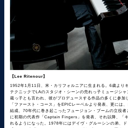
【Lee Ritenour】
1952年1月11日、米・カリフォルニアに生まれる。6歳よ
テクニックでLAのスタジオ・シーンの売れっ子ミュージシ
蔵っ子とも言われ、彼がプロデュースする作品の多くに参加し
「ファースト・コース」をEPICレーベルより発表、更には
結成、70年代に巻き起こったフュージョン・ブームの立役者
に初期の代表作「Captain Fingers」を発表、それ以
れるようになった。1978年にはデイヴ・グルーシンの弟、