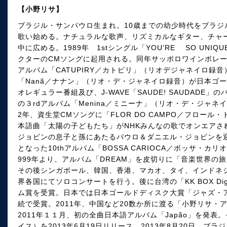
【小野リサ】
ブラジル・サンパウロ生まれ。10歳までの幼少時代をブラジ
歌い始める。ナチュラルな歌声、リズミカルなギター、チャ
中に広める。1989年 1stシングル「YOU'RE SO UN
クターのCMソングに起用される。同年サッポロワインポレー
アルバム「CATUPIRY／カトピリ」（リオデジャネイロ録音
「Nanã／ナナン」（リオ・デ・ジャネイロ録音）が日本ゴール
オレギュラー番組及び、J-WAVE「SAUDE! SAUDADE
の３rdアルバム「Menina／ミニーナ」（リオ・デ・ジャネ
2年、資生堂CMソングに「FLOR DO CAMPO／フロー
本語曲「太陽の子どもたち」がNHKみんなの歌でオンエアさ
ジョビンの息子と孫にあたるパウロ＆ダニエル・ジョビンを迎
となった10thアルバム「BOSSA CARIOCA／ボッサ・
999年より、アルバム「DREAM」を皮切りに「音楽世界の
その後シンガポール、韓国、香港、マカオ、タイ、インドネ
界各国にてソロコンサートを行う。後に台湾の「KK BOX Digita
ム賞を受賞。日本では日本ゴールドディスク大賞「ジャズ・
続で受賞。2011年、中国など20数か所に渡る「小野リサ・
2011年１１月、初の全曲日本語アルバム「Japão」を発表
イス）を2013年6月19日リリース。2013年8月20日、