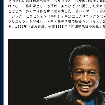
その活動の幅は日本の歌謡にも及ぶなど、我が国の音楽文化
けでなく、作曲家としても優れ、美空ひばりへ提供した大ヒ
をはじめ、多くの佳作を世に送り出した。 若いアマチュア音
ージック・セクセション（JMS）」を設立しクリニックを開
クリニック』を開催し小・中・高等学校で指導を行うなど、
る。1988年『紫綬褒章』受賞 1998年『勲四等旭日小綬章』