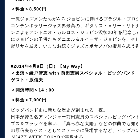
＜料金＞8,500円
一流ジャズメンたちがA.C.ジョビンに捧げるブラジル・プロ
コンテンポラリージャズ界最高の、ギタリスト＝リー・リト
ンによるアントニオ・カルロス・ジョビン没後20年を記念し
にジョビンの子供たちダニエル＆ルイーザ・ジョビンを、そ
野リサを迎え、いまなお続くジャズとボサノバの蜜月を思う
■2014年4月6日（日）【My Way】
＜出演＞綾戸智恵 with 前田憲男スペシャル・ビッグバンド
ゲスト：原信夫
＜開演時間＞14：00
＜料金＞7,000円
ビッグバンド史に新たな歴史が刻まれる一夜。
日本が誇る名アレンジャー前田憲男のスペシャルビッグバン
プス＆フラッツを率い、「真っ赤な太陽」などの作曲でも知
の原信夫もゲストとしてステージに登場するなど、ビッグバ
がJAZZ WEEK TOKYOで実現する。