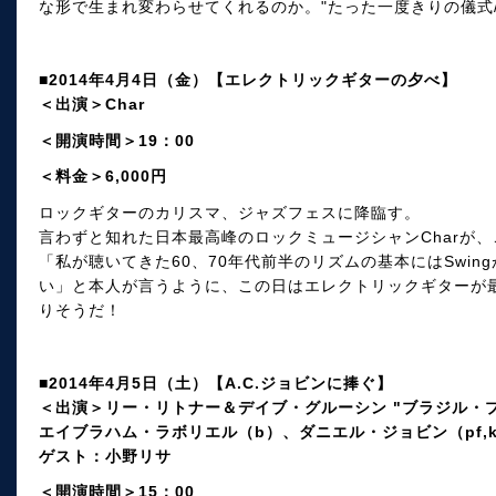
な形で生まれ変わらせてくれるのか。"たった一度きりの儀式
■2014年4月4日（金）【エレクトリックギターの夕べ】
＜出演＞Char
＜開演時間＞19：00
＜料金＞6,000円
ロックギターのカリスマ、ジャズフェスに降臨す。
言わずと知れた日本最高峰のロックミュージシャンCharが、この度
「私が聴いてきた60、70年代前半のリズムの基本にはSwing
い」と本人が言うように、この日はエレクトリックギターが
りそうだ！
■2014年4月5日（土）【A.C.ジョビンに捧ぐ】
＜出演＞リー・リトナー＆デイブ・グルーシン "ブラジル・
エイブラハム・ラボリエル（b）、ダニエル・ジョビン（pf,ke
ゲスト：小野リサ
＜開演時間＞15：00