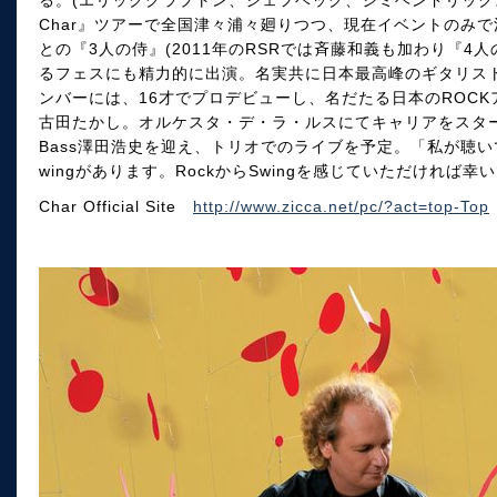
Char』ツアーで全国津々浦々廻りつつ、現在イベントのみ
との『3人の侍』(2011年のRSRでは斉藤和義も加わり『4
るフェスにも精力的に出演。名実共に日本最高峰のギタリス
ンバーには、16才でプロデビューし、名だたる日本のROCK
古田たかし。オルケスタ・デ・ラ・ルスにてキャリアをスタ
Bass澤田浩史を迎え、トリオでのライブを予定。「私が聴いて
wingがあります。RockからSwingを感じていただければ幸い
Char Official Site
http://www.zicca.net/pc/?act=top-Top