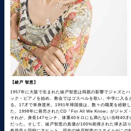
【綾戸 智恵】
1957年に大阪で生まれた綾戸智恵は両親の影響でジャズと
ック・ピアノを始め、教会ではゴスぺルを歌い、中学に入る
る。17才で単身渡米。1991年帰国後は、数々の職業を経
た。1998年に発売されたCD『For All We Know』
それが、身長147センチ、体重40キロにも満たない当時40
だった。そして、綾戸智恵の真価が100%発揮された弾き語りで制
春発売と同時に大ヒット。現在の綾戸智恵のスタイルがこの時