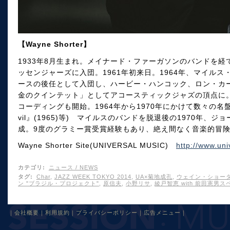
【Wayne Shorter】
1933年8月生まれ。メイナード・ファーガソンのバンドを経
ッセンジャーズに入団。1961年初来日。1964年、マイル
ースの後任として入団し、ハービー・ハンコック、ロン・カ
金のクインテット」としてアコースティックジャズの頂点に
コーディングも開始。1964年から1970年にかけて数々の名盤を残し
vil』(1965)等) マイルスのバンドを脱退後の1970年
成。9度のグラミー賞受賞経験もあり、絶え間なく音楽的冒
Wayne Shorter Site(UNIVERSAL MUSIC)
http://www.uni
カテゴリ
:
ニュース / NEWS
タグ
:
Char
,
JAZZ WEEK TOKYO 2014
,
UA×菊地成孔
,
ウェイン・ショー
ン "ブラジル・プロジェクト"
,
原信夫
,
小野リサ
,
綾戸智恵 with 前田憲男
｜
会社概要
｜
利用規約
｜
プライバシーポリシー
｜
広告メニュー
｜