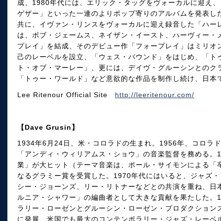
成、1980年代には、エリック・タッグをヴォーカルに迎え、「
ゲザー」といった一連のよりポップ寄りのアルバムを発表した
共に、イヴァン・リンスをヴォーカルに迎え録音した「ハーレ
は、ボブ・ジェームス、ネイザン・イースト、ハーヴィー・
プレイ」を結成、そのデビュー作「フォープレイ」はミリオ
己のレーベルを設立、「ウェス・バウンド」をはじめ、「ト
ト・オブ・マーレー」、更には、デイヴ・グルーシンとのク
「トゥー・ワールド」など意欲的な作品を制作し続け、日本
Lee Ritenour Official Site
http://leeritenour.com/
【Dave Grusin】
1934年6月24日、米・コロラドの生まれ。1956年、コロラ
「アンディ・ウィリアムス・ショウ」の音楽監督を務める。1
業」が大ヒット（テーマ音楽は、ポール・サイモンによる「
なるグラミー賞を受賞した。1970年代にはいると、ジャズ
シー・ジョーンズ、リー・リトナーなどとの共演を重ね、日
ルニア・シャワー」の編曲者として大きな貢献を果たした。1
ラリー・ローゼンとグルーシン・ローゼン・プロダクションズ
に発展、米国でも最大のコンテンポラリー・ジャズ・レーベ