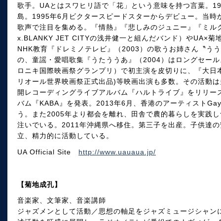
歌手。UAとはスワヒリ語で「花」という意味を持つ言葉。19
島。1995年6月ビクタースピードスターからデビュー。当
歌声で注目を集める。『情熱』『悲しみのジュニー』『ミルクテ
x.BLANKY JET CITYの浅井健一と組んだバンド）やU
NHK教育『ドレミノテレビ』（2003）の歌うお姉さん〝
の、童謡・愛唱歌集『うたううあ』（2004）はロングセール
ロニキ国際映画祭グランプリ）で初主演を皮切りに、『大日本人』（
リオール世界映画祭正式出品)等映画出演も多数。その活動は多
開レコーディングライブアルバム『ハルトライブ』をリリース
バム『KABA』を発表。2013年6月、香港のアーティストGa
う。また2005年より都会を離れ、田舎で農的暮らしを実践
注いでいる。2011年沖縄県へ移住。第三子を出産。子供達
立、精力的に活動している。
UA Official Site
http://www.uauaua.jp/
【菊地成孔】
音楽家、文筆家、音楽講師
ジャズメンとして活動／思想の軸足をジャズミュージシャン