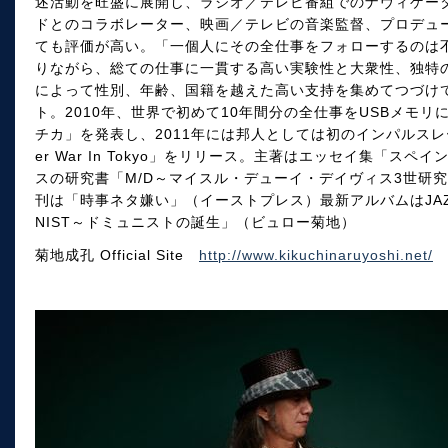
述活動を旺盛に展開し、ラジオ／テレビ番組でのナヴィゲー
ドとのコラボレーター、映画／テレビの音楽監督、プロデュ
ても評価が高い。「一個人にその全仕事をフォローするのは
りながら、総ての仕事に一貫する高い実験性と大衆性、独特
によって性別、年齢、国籍を越えた高い支持を集めてつづけ
ト。2010年、世界で初めて10年間分の全仕事をUSBメモ
チカ」を発表し、2011年には邦人としては初のインパルスレー
er War In Tokyo」をリリース。主著はエッセイ集「
スの研究書「M/D～マイスル・デューイ・デイヴィス3世研
刊は「時事ネタ嫌い」（イーストプレス）最新アルバムはJAZZDOM
NIST～ドミュニストの誕生」（ビュロー菊地）
菊地成孔 Official Site
http://www.kikuchinaruyoshi.net/