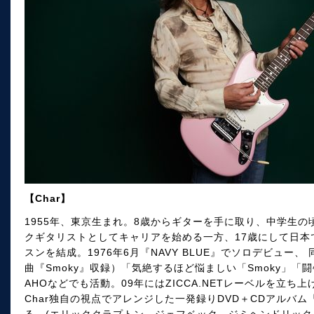
【Char】
1955年、東京生まれ。8歳からギターを手に取り、中学生
クギタリストとしてキャリアを始める一方、17歳にして日本
スンを結成。1976年6月『NAVY BLUE』でソロデビュー、
曲『Smoky』収録）「気絶するほど悩ましい「Smoky」「
AHOなどでも活動。09年にはZICCA.NETレーベルを立
Char独自の視点でアレンジした一発録りDVD＋CDアルバム『TR
る。(エリッククラプトン、ジェフベック、ジミヘンドリックスなど