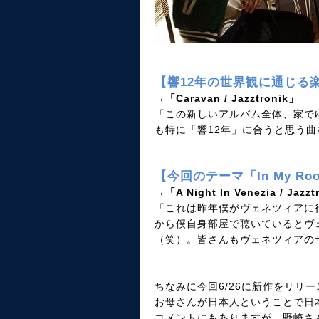
【響12年の世界観に通じる
→「Caravan / Jazztronik」
「この新しいアルバム全体、家で
も特に「響12年」に合うと思う曲
【今回のテーマ「In My R
→「A Night In Venezia / Jazz
「これは昨年僕がヴェネツィアに
から僕自身部屋で聴いているとヴ
（笑）。皆さんもヴェネツィアの
ちなみに今回6/26に新作をリリースす
お母さんが日本人ということで日
コメントにもありますが、野崎さ