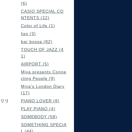
(6)
CASIO SPECIAL CO
NTENTS (22)
Color of Life (1)
lisn (3)
bar bossa (82)
TOUCH OF JAZZ (4
1)
AIRPORT (5)
Miya presents Conne
cting People (9)
Miya's London Diary
(17)
をリリ
PIANO LOVER (8)
PLAY PIANO (4)
SOMEBODY (58)
SOMETHING SPECIA
L (44)