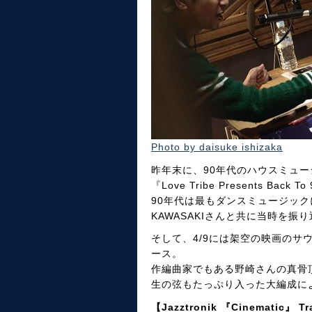
Photo by daisuke ishizaka
昨年末に、90年代のハウスミュ
『Love Tribe Presents Ba
90年代は最もダンスミュージッ
KAWASAKIさんと共に当時を振
そして、4/9には架空の映画のサウ
ース。
作編曲家でもある野崎さんの真骨
生の弦もたっぷり入った大編成に
【Jazztronik 『Cinematic』 Tr