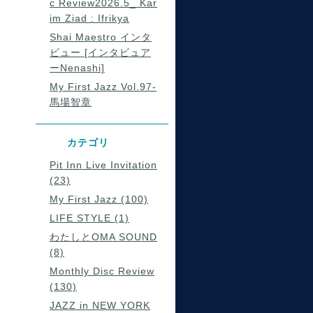
c Review2026.5_ Kar
im Ziad : Ifrikya
Shai Maestro インタ
ビュー [インタビュア
ーNenashi]
My First Jazz Vol.97-
馬場智章
カテゴリ
Pit Inn Live Invitation
(23)
My First Jazz (100)
LIFE STYLE (1)
わたしとOMA SOUND
(8)
Monthly Disc Review
(130)
JAZZ in NEW YORK