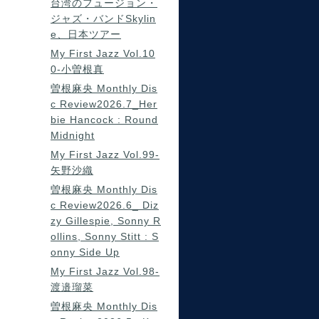
台湾のフュージョン・
ジャズ・バンドSkylin
e、日本ツアー
My First Jazz Vol.10
0-小曽根真
曽根麻央 Monthly Dis
c Review2026.7_Her
bie Hancock : Round
Midnight
My First Jazz Vol.99-
矢野沙織
曽根麻央 Monthly Dis
c Review2026.6_ Diz
zy Gillespie, Sonny R
ollins, Sonny Stitt : S
onny Side Up
My First Jazz Vol.98-
渡邉瑠菜
曽根麻央 Monthly Dis