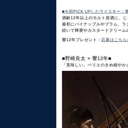
■今回PICK UPしたウイスキー：響
酒齢12年以上のモルト原酒に、
最初にパイナップルやプラム、ラ
続いて蜂蜜やカスタードクリーム
響12年プレゼント：
応募はこちら
■野崎良太 × 響12年■
「美味しい。ペリエのきめ細やかさ