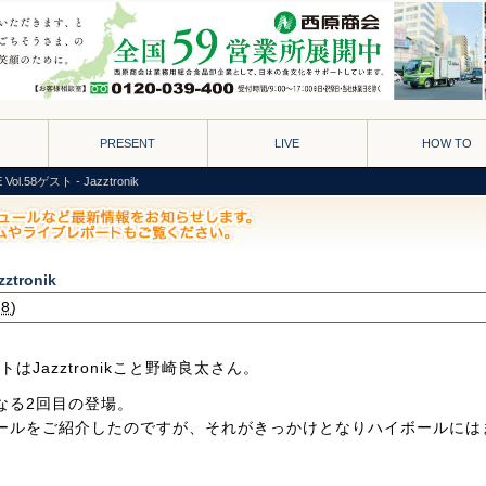
PRESENT
LIVE
HOW TO
Vol.58ゲスト - Jazztronik
ztronik
58
)
トはJazztronikこと野崎良太さん。
となる2回目の登場。
ールをご紹介したのですが、それがきっかけとなりハイボールには
。