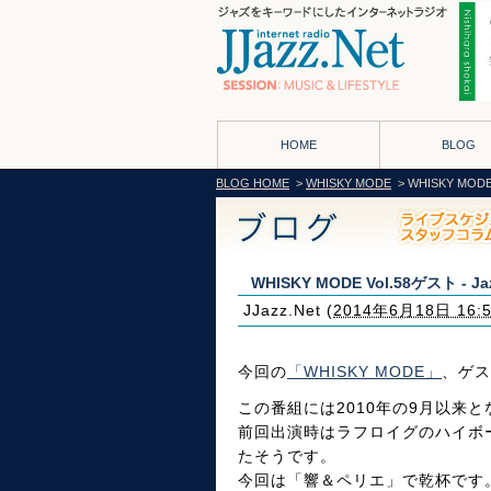
HOME
BLOG
BLOG HOME
>
WHISKY MODE
> WHISKY MODE 
WHISKY MODE Vol.58ゲスト - Jaz
JJazz.Net
(
2014年6月18日 16:
今回の
「WHISKY MODE」
、ゲス
この番組には2010年の9月以来
前回出演時はラフロイグのハイボ
たそうです。
今回は「響＆ペリエ」で乾杯です