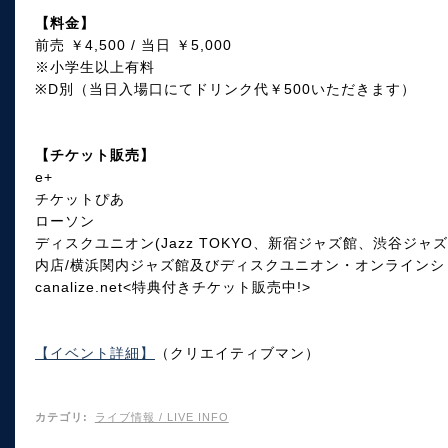
【料金】
前売 ￥4,500 / 当日 ￥5,000
※小学生以上有料
※D別（当日入場口にてドリンク代￥500いただきます）
【チケット販売】
e+
チケットぴあ
ローソン
ディスクユニオン(Jazz TOKYO、新宿ジャズ館、渋谷ジ
内店/横浜関内ジャズ館及びディスクユニオン・オンラインシ
canalize.net<特典付きチケット販売中!>
【イベント詳細】
（クリエイティブマン）
カテゴリ
:
ライブ情報 / LIVE INFO