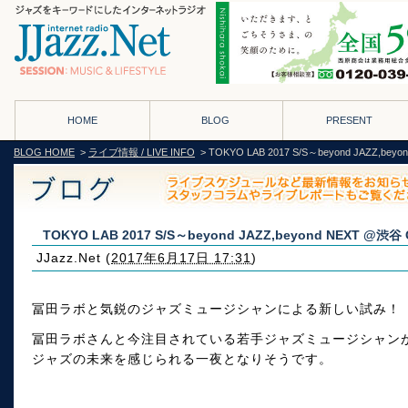
HOME
BLOG
PRESENT
BLOG HOME
>
ライブ情報 / LIVE INFO
> TOKYO LAB 2017 S/S～beyond JAZZ,bey
TOKYO LAB 2017 S/S～beyond JAZZ,beyond NEXT @渋谷 
JJazz.Net
(
2017年6月17日 17:31
)
冨田ラボと気鋭のジャズミュージシャンによる新しい試み！
冨田ラボさんと今注目されている若手ジャズミュージシャン
ジャズの未来を感じられる一夜となりそうです。