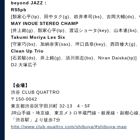
beyond JAZZ：
RS5pb
[類家心平(tp)、田中タク(g)、鉄井孝司(bs)、吉岡大輔(ds)、
MAY INOUE STEREO CHAMP
[井上銘(g)、類家心平(tp)、渡辺ショータ(key)、山本連(bs)、
Takumi Moriya Les Six
[守家巧(bs)、加納奈実(sax)、坪口昌恭(key)、西田修大(g)、横山和明
Clean Up Trio
[石若駿(ds)、井上銘(g)、須川崇志(bs)、Niran Daiska(tp)]
DJ 大塚広子
【会場】
渋谷 CLUB QUATTRO
〒150-0042
東京都渋谷区宇田川町 32-13 4・5F
JR山手線・埼京線、東京メトロ半蔵門線・銀座線・副都心
「渋谷駅」より徒歩7分
http://www.club-quattro.com/shibuya/#shibuya-map