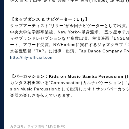
佐久間 勲 / 田中 充 / 黄 啓傑 / 中村 恵介(Trunpet) 堀 秀彰 (
【タップダンス & ナビゲーター：Lily】
タップアーティスト"リリー"が今回ナビゲーターとして出演
中央大学法学部卒業後、New Yorkへ単身渡米。 五ッ星
ィやブランドレセプションなど多数出演。主演映画『ENSE
ート、アワード受賞。NY/Harlemに実在するジャズクラブ
水谷豊監督『TAP』に指導・出演。Tap Dance Company Fre
http://lily-official.com
【パーカッション：Kids on Music Samba Percussion (fr
カンタス村田率いる"Carnavacation(カルナバケーション
s on Music Percussionとして出演します！サンバ
楽器の楽しさを伝えていきます。
カテゴリ
:
ライブ情報 / LIVE INFO