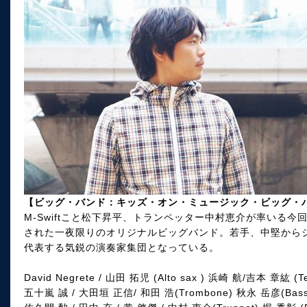
【ビッグ・バンド：キッズ・オン・ミュージック・ビッグ・バンド / K
M-Swiftこと松下昇平、トランペッター中村恵介が率いる
された一夜限りのオリジナルビッグバンド。若手、中堅から
代表する気鋭の演奏家集団となっている。
David Negrete / 山田 拓児 (Alto sax ) 浜崎 航/吉本 章紘 (Te
五十嵐 誠 / 大田垣 正信/ 和田 浩(Trombone) 秋永 岳彦(Bass 