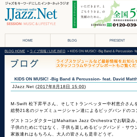
HOME
BLOG
PRESENT
BLOG HOME
>
ライブ情報 / LIVE INFO
> KIDS ON MUSIC! -Big Band & Percussio
KIDS ON MUSIC! -Big Band & Percussion- feat. Davi
JJazz.Net
(
2017年8月18日 15:00
)
M-Swift 松下昇平さん、そしてトランペッター中村恵介さ
総勢21名のジャズミュージシャン達によるビッグバンドのコ
ゲストコンダクターはMahattan Jazz Orchestraでお
子供のためにではなく、子供も楽しめるビッグバンド・サウ
家族連れはもちろん、大人の皆さんも是非どうぞ。