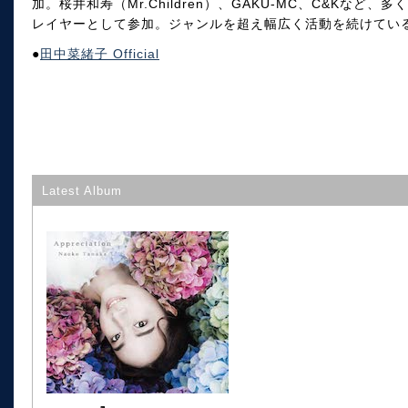
加。桜井和寿（Mr.Children）、GAKU-MC、C&Kな
レイヤーとして参加。ジャンルを超え幅広く活動を続けてい
●
田中菜緒子 Official
Latest Album