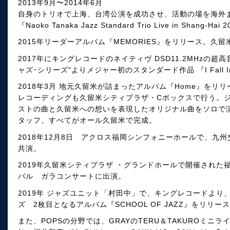
2013年9月〜2014年6月
自身のトリオで上海、台湾公演を成功させ、活動の場を海外
『Naoko Tanaka Jazz Standard Trio Live in Shang-
2015年リーダーアルバム『MEMORIES』をリリース。久
2017年にキングレコードのネイティヴ DSD11.2MHzの
ャズ･シリーズ"よりメジャー初のスタンダード作品 『I Fall In L
2018年3月 地元久留米が詰まったアルバム『Home』をリリ
レコーディングも久留米シティプラザ・Cボックスで行う。
ストの曲と久留米への想いを表現したオリジナル曲をソロで
タッフ、すべてがオール久留米で完成。
2018年12月8日 アクロス福岡シンフォニーホールで、九
共演。
2019年久留米シティプラザ ・グランドホールで開催され
バル ガラコンサートに出演。
2019年 ジャズユニット「村田中」で、キングレコードよ
ズ 2枚目となるアルバム『SCHOOL OF JAZZ』をリリー
また、POPSの分野では、GRAYのTERU＆TAKUROミ