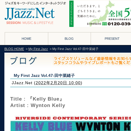
HOME
BLOG
PRESENT
BLOG HOME
>
My First Jazz
> My First Jazz Vol.47-田中菜緒子
My First Jazz Vol.47-田中菜緒子
JJazz.Net
(
2022年2月20日 10:00
)
Title : 『Kelly Blue』
Artist : Wynton Kelly