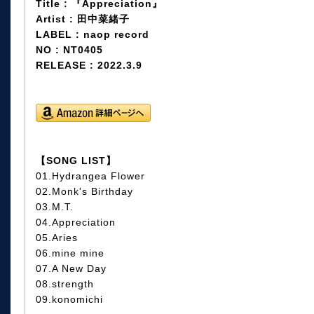
Title : 『Appreciation』
Artist : 田中菜緒子
LABEL : naop record
NO : NT0405
RELEASE : 2022.3.9
【SONG LIST】
01.Hydrangea Flower
02.Monk's Birthday
03.M.T.
04.Appreciation
05.Aries
06.mine mine
07.A New Day
08.strength
09.konomichi