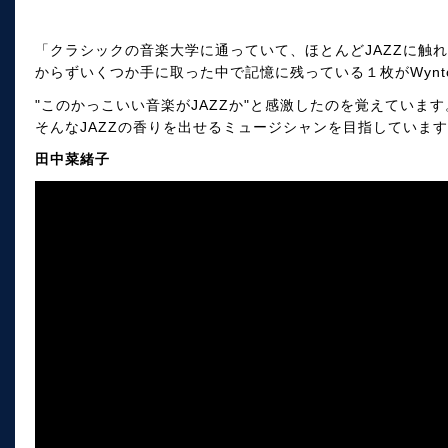
「クラシックの音楽大学に通っていて、ほとんどJAZZに触
からずいくつか手に取った中で記憶に残っている１枚がWynton Ke
"このかっこいい音楽がJAZZか"と感激したのを覚えています
そんなJAZZの香りを出せるミュージシャンを目指しています
田中菜緒子