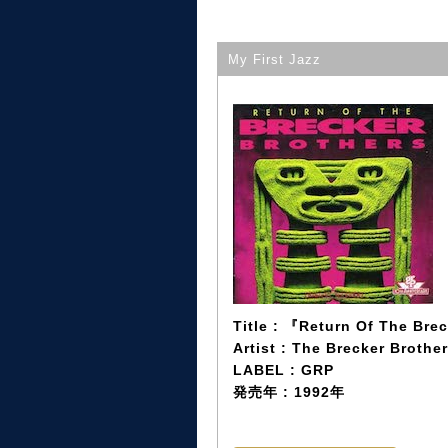
My First Jazz
Title : 『Return Of The Bre
Artist : The Brecker Brothe
LABEL : GRP
発売年 : 1992年