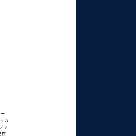
リー
ッカ
ジャ
現在