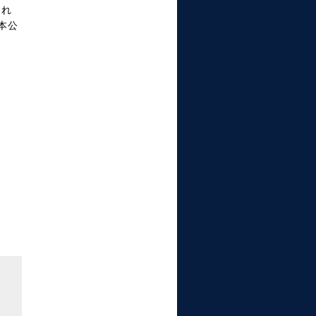
これ
本公