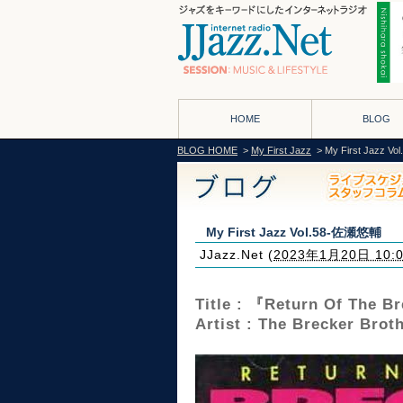
HOME
BLOG
BLOG HOME
>
My First Jazz
> My First Jazz 
My First Jazz Vol.58-佐瀬悠輔
JJazz.Net
(
2023年1月20日 10:
Title : 『Return Of The B
Artist : The Brecker Brot