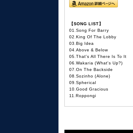
【SONG LIST】
01.Song For Barry
02.King Of The Lobby
03.Big Idea
04.Above & Below
05.That's All There Is To It
06.Wakaria (What's Up?)
07.On The Backside
08.Sozinho (Alone)
09.Spherical
10.Good Gracious
11.Roppongi