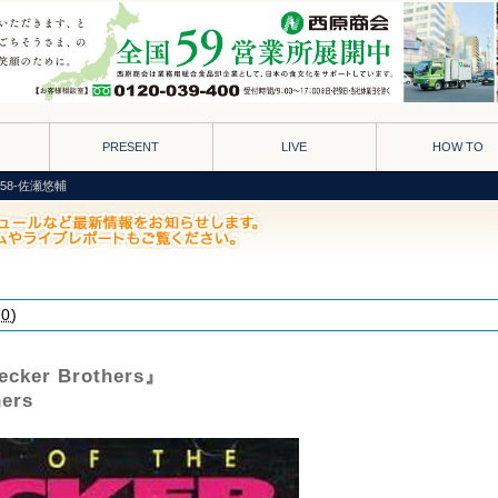
PRESENT
LIVE
HOW TO
Vol.58-佐瀬悠輔
00
)
recker Brothers』
hers