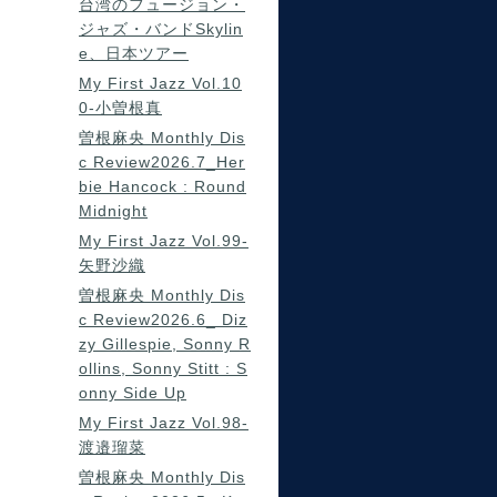
台湾のフュージョン・
ジャズ・バンドSkylin
e、日本ツアー
My First Jazz Vol.10
0-小曽根真
曽根麻央 Monthly Dis
c Review2026.7_Her
bie Hancock : Round
Midnight
My First Jazz Vol.99-
矢野沙織
曽根麻央 Monthly Dis
c Review2026.6_ Diz
zy Gillespie, Sonny R
ollins, Sonny Stitt : S
onny Side Up
My First Jazz Vol.98-
渡邉瑠菜
曽根麻央 Monthly Dis