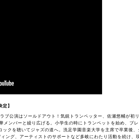
決定】
ンクラブ公演はソールドアウト！気鋭トランペッター、佐瀬悠輔が初
豪華メンバーと繰り広げる。小学生の時にトランペットを始め、ブレ
コックを聴いてジャズの道へ。洗足学園音楽大学を主席で卒業後、
ディング、アーティストのサポートなど多岐にわたり活動を続け、