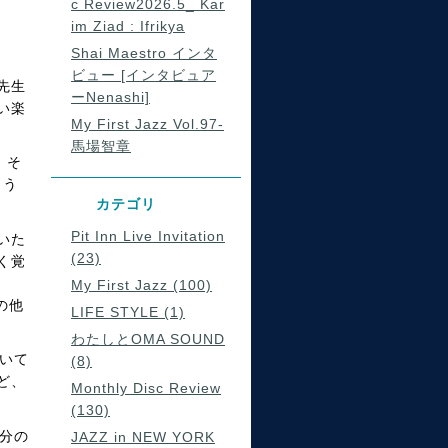
c Review2026.5_ Kar
im Ziad : Ifrikya
Shai Maestro インタ
ビュー [インタビュア
先生
ーNenashi]
い楽
My First Jazz Vol.97-
馬場智章
、そ
よう
カテゴリ
Pit Inn Live Invitation
いた
(23)
く覚
My First Jazz (100)
の他
LIFE STYLE (1)
わたしとOMA SOUND
ていて
(8)
ど、
Monthly Disc Review
(130)
自分の
JAZZ in NEW YORK