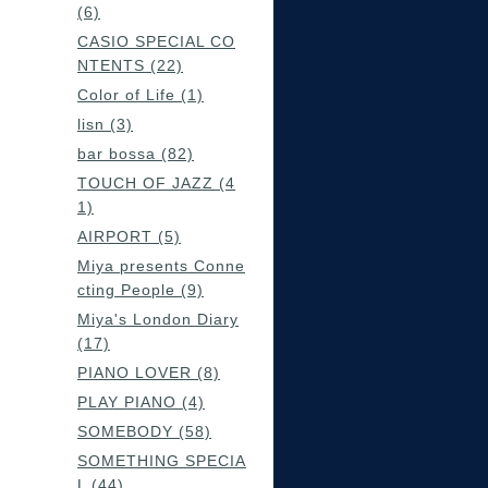
(6)
CASIO SPECIAL CO
NTENTS (22)
Color of Life (1)
lisn (3)
bar bossa (82)
TOUCH OF JAZZ (4
1)
AIRPORT (5)
Miya presents Conne
cting People (9)
Miya's London Diary
(17)
PIANO LOVER (8)
PLAY PIANO (4)
SOMEBODY (58)
SOMETHING SPECIA
L (44)