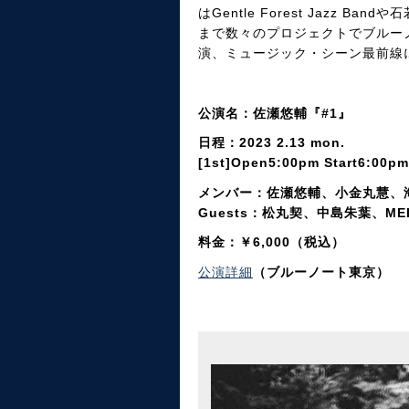
はGentle Forest Jazz B
まで数々のプロジェクトでブルー
演、ミュージック・シーン最前線
公演名：佐瀬悠輔『#1』
日程：2023 2.13 mon.
[1st]Open5:00pm Start6:00p
メンバー：佐瀬悠輔、小金丸慧、
Guests：松丸契、中島朱葉、ME
料金：￥6,000（税込）
公演詳細
（ブルーノート東京）