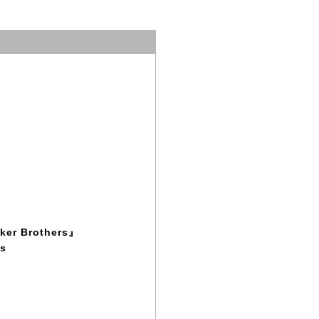
cker Brothers』
rs