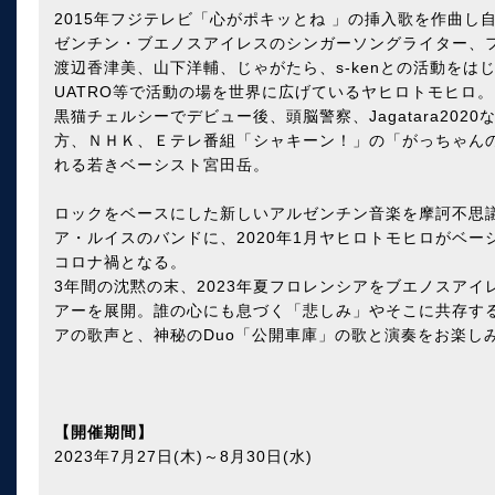
2015年フジテレビ「心がポキッとね 」の挿入歌を作曲
ゼンチン・ブエノスアイレスのシンガーソングライター、
渡辺香津美、山下洋輔、じゃがたら、s-kenとの活動をはじめ、自己
UATRO等で活動の場を世界に広げているヤヒロトモヒロ。
黒猫チェルシーでデビュー後、頭脳警察、Jagatara20
方、ＮＨＫ、Ｅテレ番組「シャキーン！」の「がっちゃん
れる若きベーシスト宮田岳。
ロックをベースにした新しいアルゼンチン音楽を摩訶不思
ア・ルイスのバンドに、2020年1月ヤヒロトモヒロがベ
コロナ禍となる。
3年間の沈黙の末、2023年夏フロレンシアをブエノスア
アーを展開。誰の心にも息づく「悲しみ」やそこに共存す
アの歌声と、神秘のDuo「公開車庫」の歌と演奏をお楽し
【開催期間】
2023年7月27日(木)～8月30日(水)