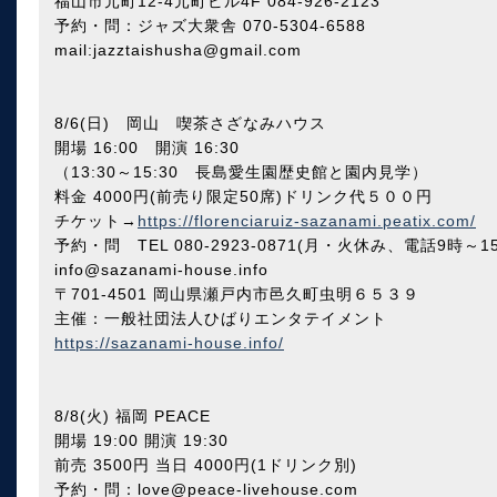
福山市元町12-4元町ビル4F 084-926-2123
予約・問：ジャズ大衆舎 070-5304-6588
mail:jazztaishusha@gmail.com
8/6(日) 岡山 喫茶さざなみハウス
開場 16:00 開演 16:30
（13:30～15:30 長島愛生園歴史館と園内見学）
料金 4000円(前売り限定50席)ドリンク代５００円
チケット→
https://florenciaruiz-sazanami.peatix.com/
予約・問 TEL 080-2923-0871(月・火休み、電話9時
info@sazanami-house.info
〒701-4501 岡山県瀬戸内市邑久町虫明６５３９
主催：一般社団法人ひばりエンタテイメント
https://sazanami-house.info/
8/8(火) 福岡 PEACE
開場 19:00 開演 19:30
前売 3500円 当日 4000円(1ドリンク別)
予約・問：love@peace-livehouse.com