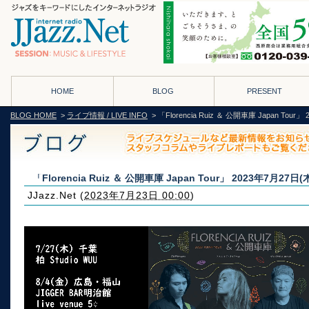
HOME
BLOG
PRESENT
BLOG HOME
>
ライブ情報 / LIVE INFO
> 「Florencia Ruiz ＆ 公開車庫 Japan Tou
「Florencia Ruiz ＆ 公開車庫 Japan Tour」 2023年7月27日
JJazz.Net
(
2023年7月23日 00:00
)