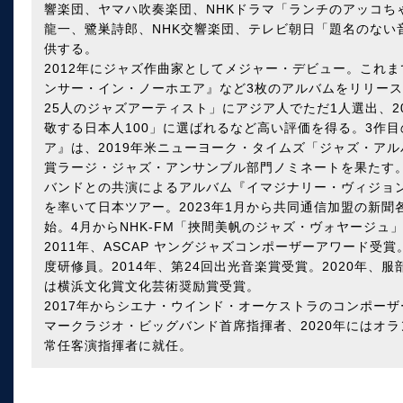
響楽団、ヤマハ吹奏楽団、NHKドラマ「ランチのアッコち
龍一、鷺巣詩郎、NHK交響楽団、テレビ朝日「題名のない
供する。
2012年にジャズ作曲家としてメジャー・デビュー。これまで
ンサー・イン・ノーホエア』など3枚のアルバムをリリース
25人のジャズアーティスト」にアジア人でただ1人選出、2
敬する日本人100」に選ばれるなど高い評価を得る。3作
ア』は、2019年米ニューヨーク・タイムズ「ジャズ・ア
賞ラージ・ジャズ・アンサンブル部門ノミネートを果たす。
バンドとの共演によるアルバム『イマジナリー・ヴィジョン
を率いて日本ツアー。2023年1月から共同通信加盟の新聞
始。4月からNHK-FM「挾間美帆のジャズ・ヴォヤージュ
2011年、ASCAP ヤングジャズコンポーザーアワード受
度研修員。2014年、第24回出光音楽賞受賞。2020年、服部真二音
は横浜文化賞文化芸術奨励賞受賞。
2017年からシエナ・ウインド・オーケストラのコンポーザ
マークラジオ・ビッグバンド首席指揮者、2020年にはオ
常任客演指揮者に就任。