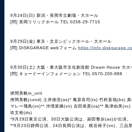
9月24日(日) 新潟・長岡市立劇場・大ホール
[問] 長岡リリックホール TEL 0258-29-7715
9月29日(金) 東京・文京シビックホール・大ホール
[問] DISKGARAGE webフォーム
https://info.diskgarage.c
9月30日(土) 大阪・東大阪市文化創造館 Dream House 大
[問] キョードーインフォメーション TEL 0570-200-888
挾間美帆m_unit
挾間美帆(cond) 土井徳浩(as)* 庵原良司(ts) 竹村直哉(bs) 真砂
マレー飛鳥(vn)** 沖増菜摘(vn) 吉田篤貴(va)** 島津由美(vc)
吹文裕(ds)
*9月29日東京公演、30日大阪公演は、副田整歩(as)が出演。
**9月23日静岡公演、24日長岡公演は、梶谷裕子(vn)、三品芽