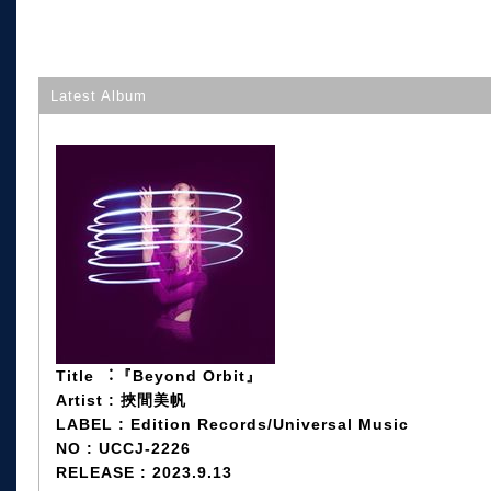
Latest Album
Title ︓『Beyond Orbit』
Artist : 挾間美帆
LABEL : Edition Records/Universal Music
NO : UCCJ-2226
RELEASE : 2023.9.13