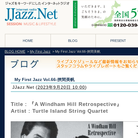
HOME
BLOG
PRESENT
BLOG HOME
>
My First Jazz
> My First Jazz Vol.66-挾間美帆
My First Jazz Vol.66-挾間美帆
JJazz.Net
(
2023年9月20日 10:00
)
Title : 『A Windham Hill Retrospective』
Artist : Turtle Island String Quartet