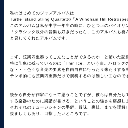
私のはじめてのジャズアルバムは
Turtle Island String Quartetの「A Windham Hill Retro
このアルバムは私が中学一年生の時に、ひとつ上のバイオリ
「クラシック以外の音楽も好きだったら、このアルバムも喜
と貸してくれたアルバムです。
まず、弦楽四重奏ってこんなことができるのか！と驚いた記
特に印象に残っているのは「Thin Ice」という曲。バロ
な・・・色々な音楽の要素を自由自在に行ったり来たりする
テンポ的にも弦楽四重奏だけで演奏するのは難しい曲なので
後から自分が作家になって思うことですが、彼らは自分たち
する楽器のために楽譜が書ける、ということの強さを痛感し
それぞれのミュージシャンの手癖、旨味、裏技、までを理解
羨ましくもあり、目指したいところです。