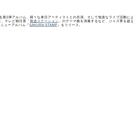
る第2弾アルバム、様々な来日アーティストとの共演、そして地道なライブ活動に
は、テレビ朝日系「
報道ステーション
」のテーマ曲を演奏するなど、ジャズ界を超え
日、ニューアルバム『
SAKURA STAMP
』をリリース。