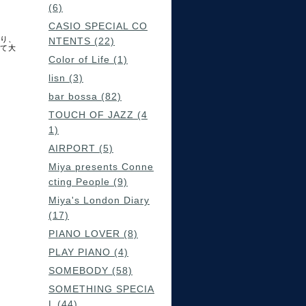
(6)
CASIO SPECIAL CO
より、
NTENTS (22)
て大
Color of Life (1)
lisn (3)
bar bossa (82)
TOUCH OF JAZZ (4
1)
AIRPORT (5)
Miya presents Conne
cting People (9)
Miya's London Diary
(17)
PIANO LOVER (8)
PLAY PIANO (4)
SOMEBODY (58)
SOMETHING SPECIA
L (44)