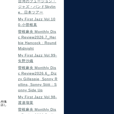
台湾のフュージョン・
ジャズ・バンドSkylin
e、日本ツアー
My First Jazz Vol.10
0-小曽根真
曽根麻央 Monthly Dis
c Review2026.7_Her
bie Hancock : Round
Midnight
My First Jazz Vol.99-
矢野沙織
曽根麻央 Monthly Dis
c Review2026.6_ Diz
zy Gillespie, Sonny R
ollins, Sonny Stitt : S
onny Side Up
My First Jazz Vol.98-
でも特集
渡邉瑠菜
を話し
曽根麻央 Monthly Dis