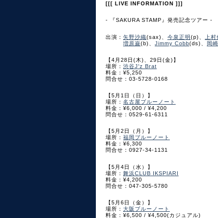
[[[ LIVE INFORMATION ]]]
- 『SAKURA STAMP』発売記念ツアー -
出演：
矢野沙織
(sax)、
今泉正明
(p)、
上村
増原巌
(b)、
Jimmy Cobb
(ds)、
岡
【4月28日(木)、29日(金)】
場所：
渋谷J'z Brat
料金：¥5,250
問合せ：03-5728-0168
【5月1日（日）】
場所：
名古屋ブルーノート
料金：¥6,000 / ¥4,200
問合せ：0529-61-6311
【5月2日（月）】
場所：
福岡ブルーノート
料金：¥6,300
問合せ：0927-34-1131
【5月4日（水）】
場所：
舞浜CLUB IKSPIARI
料金：¥4,200
問合せ：047-305-5780
【5月6日（金）】
場所：
大阪ブルーノート
料金：¥6,500 / ¥4,500(カジュアル)