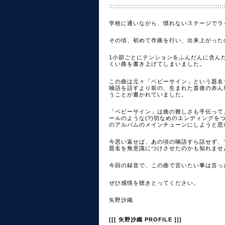
:::::::::::::::::::::::::::::::::::::::::::::::::::::::::
学校に通いながら、慣れないステージでラ
その頃、初めて作曲を行い、出来上がった
1小節ごとにテンションをふんだんに含んだ
くい曲を書き上げてしまいました。
この曲は元々「ベビーサイン」という題名
喃語を話すより前の、生まれた直後の赤ん
うことが書かれていました。
「ベビーサイン」は曲の難しさも手伝って
ールのような(?)切なめのエンディング
のアルバムのメインチューンにしようと思
今思い返せば、あの頃の喃語すら話せず、
題名を無意識につけさせたのかも知れませ
今回の録音で、この曲で言いたい事は言っ
ぜひ感情を聴きとってください。
矢野沙織
[[[ 矢野沙織 PROFILE ]]]