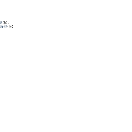
信
(b)、
崎好郎
(ts)