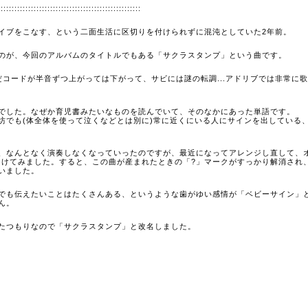
::::::::::::::::::::::::::::::::::::::::::::::::::::
イブをこなす、という二面生活に区切りを付けられずに混沌としていた2年前。
のが、今回のアルバムのタイトルでもある「サクラスタンプ」という曲です。
コードが半音ずつ上がっては下がって、サビには謎の転調...アドリブでは非常に
でした。なぜか育児書みたいなものを読んでいて、そのなかにあった単語です。
坊でも(体全体を使って泣くなどとは別に)常に近くにいる人にサインを出している
、なんとなく演奏しなくなっていったのですが、最近になってアレンジし直して、
をつけてみました。すると、この曲が産まれたときの「?」マークがすっかり解消され
いました。
でも伝えたいことはたくさんある、というような歯がゆい感情が「ベビーサイン」
ん。
たつもりなので「サクラスタンプ」と改名しました。