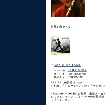
矢野沙織 (sax)
SAKURA STAMP
『
』
COLUMBIA
レーベル：
リリース：2005年3月23日
製品番号：COCB53320
ARTIST : 矢野沙織 (sax)
TITLE : 「ベビーサイン」から「サクラ
JJazz.Net"VOICES"は毎回、最新メッセ
している、サックスプレイヤーの矢野沙織さ
て頂きました。