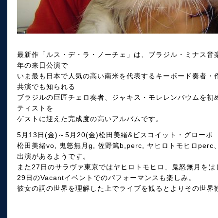
最新作「ルス・デ・ラ・ノーチェ」は、ブラジル・ミナス音
年の来日公演で
いま最も日本で人気の高い南米を代表するキーボード奏者・
共演でも知られる
ブラジルの巨匠チェロ奏者、ジャキス・モレレンバウムを初
ティストを
ゲストに迎えた完成度の高いアルバムです。
5月13日(金)～5月20(金)松田美緒&ビスコイット・グロー
松田美緒vo, 鬼怒無月g, 佐野篤b,perc, ヤヒロトモヒロ
出演があるようです。
また27日のサラヴァ東京ではヤヒロトモヒロ、鬼怒無月をは
29日のVacantイベントでのパフォーマンスも楽しみ。
彼女の詞の世界を理解した上でライブを観るとよりその世界