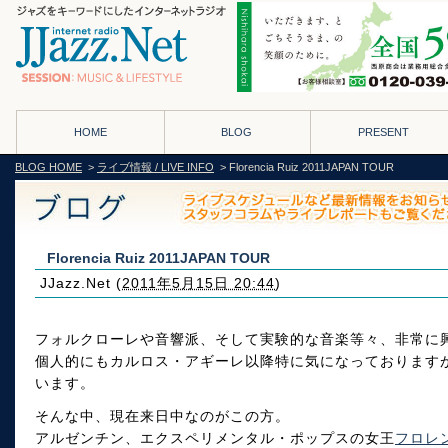
HOME
BLOG
PRESENT
BLOG HOME
>
ライブ情報 / LIVE INFO
> Florencia Ruiz 2011JAPAN TOUR
Florencia Ruiz 2011JAPAN TOUR
JJazz.Net
(
2011年5月15日 20:44
)
フォルクローレや音響派、そして実験的な音楽等々、非常に
個人的にもカルロス・アギーレ以降特に気になっております
います。
そんな中、現在来日中なのがこの方。
アルゼンチン、エクスペリメンタル・ポップスの女王
フロレ