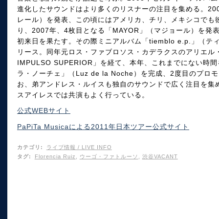
進化したサウンドはより多くのリスナーの注目を集める。200
レール）を発表、この頃にはアメリカ、チリ、メキシコでも
り、2007年、4枚目となる「MAYOR」（マジョール）を発
初来日を果たす。その際ミニアルバム「tiemblo e.p.」
リース。同年元ロス・ファブロソス・カデラクスのアリエル・
IMPULSO SUPERIOR」を経て、本年、これまでにな
ラ・ノーチェ」（Luz de la Noche）を完成、2度目の
お、弟アンドレス・ルイスも独自のサウンドで広く注目を集
スアイレスでは共演もよく行っている。
公式WEBサイト
PaPiTa Musicaによる2011年日本ツアー公式サイト
カテゴリ
:
ライブ情報 / LIVE INFO
タグ
:
Florencia Ruiz
,
ウーゴ・ファトルーソ
,
渋谷VACANT