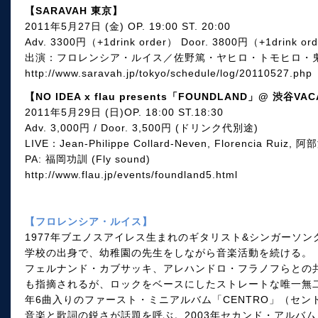
【SARAVAH 東京】
2011年5月27日 (金) OP. 19:00 ST. 20:00
Adv. 3300円（+1drink order） Door. 3800円（+1drink or
出演：フロレンシア・ルイス／佐野篤・ヤヒロ・トモヒロ・
http://www.saravah.jp/tokyo/schedule/log/20110527.php
【NO IDEA x flau presents「FOUNDLAND」@ 渋谷VA
2011年5月29日 (日)OP. 18:00 ST.18:30
Adv. 3,000円 / Door. 3,500円 (ドリンク代別途)
LIVE：Jean-Philippe Collard-Neven, Florencia Rui
PA: 福岡功訓 (Fly sound)
http://www.flau.jp/events/foundland5.html
【フロレンシア・ルイス】
1977年ブエノスアイレス生まれのギタリスト&シンガーソ
学校の出身で、幼稚園の先生をしながら音楽活動を続ける。
フェルナンド・カブサッキ、アレハンドロ・フラノフらとの
も指摘されるが、ロックをベースにしたストレートな唯一無二
年6曲入りのファースト・ミニアルバム「CENTRO」（セ
音楽と歌詞の鋭さが話題を呼ぶ。2003年セカンド・アルバム