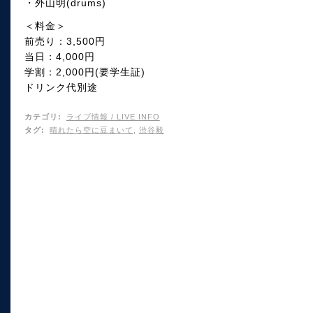
・外山明(drums)
＜料金＞
前売り：3,500円
当日：4,000円
学割：2,000円(要学生証)
ドリンク代別途
カテゴリ
:
ライブ情報 / LIVE INFO
タグ
:
晴れたら空に豆まいて
,
渋谷毅