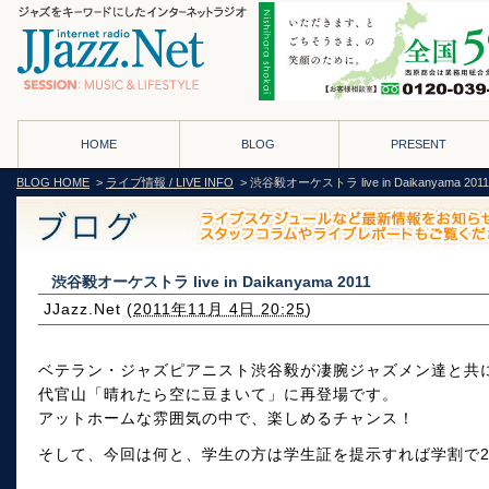
HOME
BLOG
PRESENT
BLOG HOME
>
ライブ情報 / LIVE INFO
> 渋谷毅オーケストラ live in Daikanyama 2011
渋谷毅オーケストラ live in Daikanyama 2011
JJazz.Net
(
2011年11月 4日 20:25
)
ベテラン・ジャズピアニスト渋谷毅が凄腕ジャズメン達と共
代官山「晴れたら空に豆まいて」に再登場です。
アットホームな雰囲気の中で、楽しめるチャンス！
そして、今回は何と、学生の方は学生証を提示すれば学割で2000円