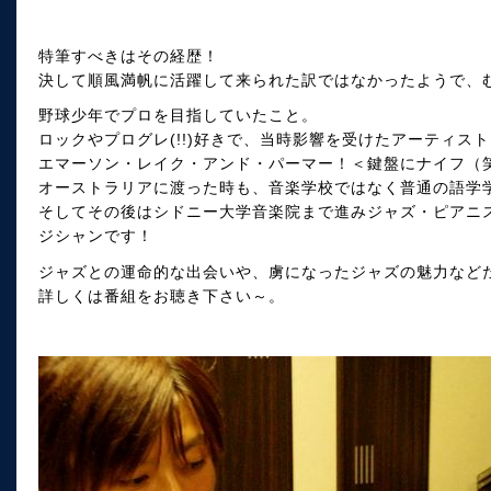
特筆すべきはその経歴！
決して順風満帆に活躍して来られた訳ではなかったようで、
野球少年でプロを目指していたこと。
ロックやプログレ(!!)好きで、当時影響を受けたアーティス
エマーソン・レイク・アンド・パーマー！＜鍵盤にナイフ（
オーストラリアに渡った時も、音楽学校ではなく普通の語学
そしてその後はシドニー大学音楽院まで進みジャズ・ピアニ
ジシャンです！
ジャズとの運命的な出会いや、虜になったジャズの魅力など
詳しくは番組をお聴き下さい～。