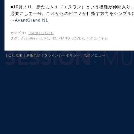
■10月より、新たにＮ１（エヌワン）という機種が仲間入り
必要にして十分。これからのピアノが目指す方向をシンプル
→AvantGrand N1
カテゴリ
:
PIANO LOVER
タグ
:
AvantGrand
,
N1
,
N3
,
PIANO LOVER
,
ハクエイキム
｜
会社概要
｜
利用規約
｜
プライバシーポリシー
｜
広告メニュー
｜