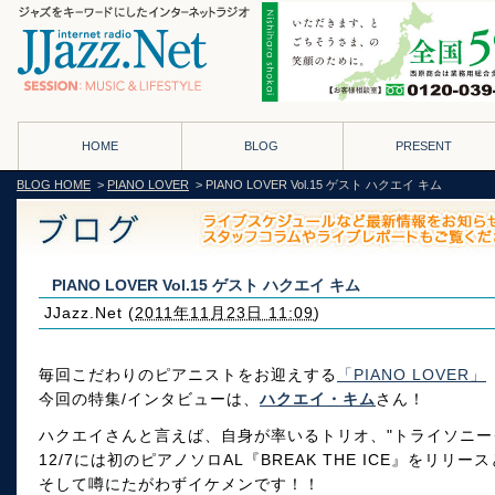
HOME
BLOG
PRESENT
BLOG HOME
>
PIANO LOVER
> PIANO LOVER Vol.15 ゲスト ハクエイ キム
PIANO LOVER Vol.15 ゲスト ハクエイ キム
JJazz.Net
(
2011年11月23日 11:09
)
毎回こだわりのピアニストをお迎えする
「PIANO LOVER」
今回の特集/インタビューは、
ハクエイ・キム
さん！
ハクエイさんと言えば、自身が率いるトリオ、"トライソニー
12/7には初のピアノソロAL『BREAK THE ICE』をリ
そして噂にたがわずイケメンです！！